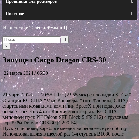
Прошивки для ресиверов
Полезное
Ивановские ТелеСистемы и IT
Искать:
×
Запущен Cargo Dragon CRS-30
22 марта 2024 / 06:30
2
21 марта 2024 г. в 20:55 UTC (23:55 мск) с площадки SLC-40
Станции КС США “Мыс Канаверал” (шт. Флорида, США)
стартовыми командами компании SpaceX при поддержке
боевых расчётов 45-го Космического крыла КС США
выполнен пуск РН Falcon-9FT Block-5 (F9-312) с грузовым
кораблём Dragon CRS-30 [C209.F4].
Пуск успешный, корабль выведен на околоземную орбиту.
Использовавшаяся в шестой раз 1-я ступень В1080 после