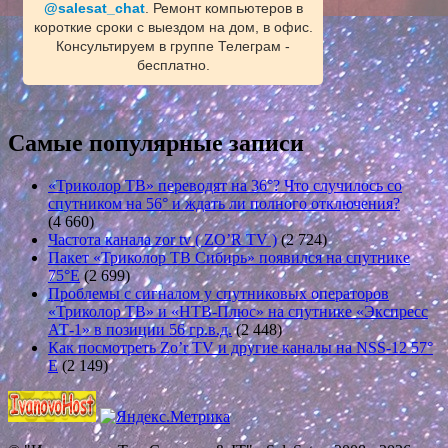
@salesat_chat
. Ремонт компьютеров в
короткие сроки с выездом на дом, в офис.
Консультируем в группе Телеграм -
бесплатно.
Самые популярные записи
«Триколор ТВ» переводят на 36°? Что случилось со
спутником на 56° и ждать ли полного отключения?
(4 660)
Частота канала zor tv ( ZO’R TV )
(2 724)
Пакет «Триколор ТВ Сибирь» появился на спутнике
75°E
(2 699)
Проблемы с сигналом у спутниковых операторов
«Триколор ТВ» и «НТВ-Плюс» на спутнике «Экспресс
АТ-1» в позиции 56 гр.в.д.
(2 448)
Как посмотреть Zo’r TV и другие каналы на NSS-12 57°
E
(2 149)