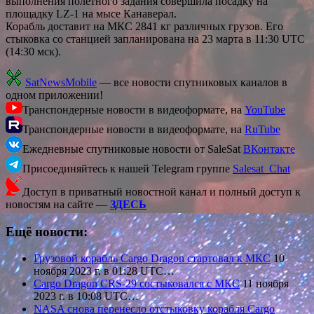
выполнения полётного задания совершила посадку на
площадку LZ-1 на мысе Канаверал.
Корабль доставит на МКС 2841 кг различных грузов. Его
стыковка со станцией запланирована на 23 марта в 11:30 UTC
(14:30 мск).
SatNewsMobile
— все новости спутниковых каналов в
одном приложении!
Транспондерные новости в видеоформате, на
YouTube
Транспондерные новости в видеоформате, на
RuTube
Ежедневные спутниковые новости от SaleSat
ВКонтакте
Присоединяйтесь к нашей Telegram группе
Salesat_Chat
Доступ в приватный новостной канал и полный доступ к
новостям на сайте —
ЗДЕСЬ
Ещё новости:
Грузовой корабль Cargo Dragon стартовал к МКС
10
ноября 2023 г. в 01:28 UTC…
Cargo Dragon CRS-29 состыковался с МКС
11 ноября
2023 г. в 10:08 UTC…
NASA снова перенесло отстыковку корабля Cargo