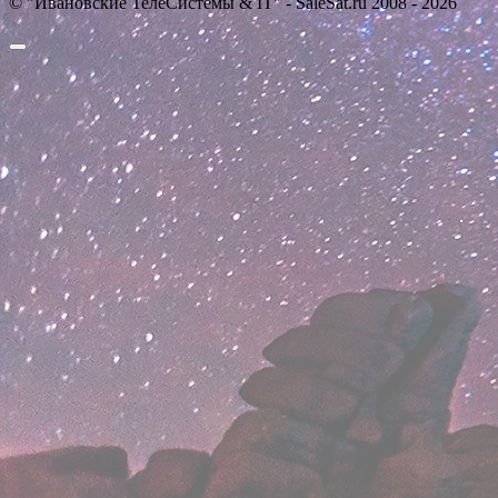
© "Ивановские ТелеСистемы & IT" - SaleSat.ru 2008 - 2026
Прокрутить
вверх