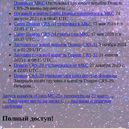
Dragon от МКС
Отстыковка грузового корабля Dragon
CRS-29 вновь перенесена.…
Грузовой корабль Cargo Dragon отправился к МКС
24
августа 2025 г. в 06:45 UTC…
Cargo Dragon CRS-34 стартовал к МКС
15 мая 2026 г. в
22:05 UTC…
Cargo Dragon CRS-34 прибыл на МКС
17 мая 2026 г. в
10:37 UTC…
Запущен грузовой корабль Dragon CRS-31
5 ноября 2024
г. в 02:29 UTC…
Запущен грузовой корабль Dragon CRS-32
21 апреля
2025 г. в 08:15 UTC…
Dragon CRS-29 отстыковался от МКС
21 декабря 2023 г.
в 22:05 UTC…
Dragon CRS-29 приводнился близ берегов Флориды
Завершён полёт грузового корабля Dragon CRS-29.
Вечером…
Навигация
Запуск корабля «Союз МС-25» перенесён на 23 марта →
← Пропадает место на диске C — причины и решения
по
проблемы
записям
Полный доступ!