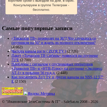
короткие сроки с выездом на дом, в офис.
Консультируем в группе Телеграм -
бесплатно.
Самые популярные записи
«Триколор ТВ» переводят на 36°? Что случилось со
спутником на 56° и ждать ли полного отключения?
(4 662)
Частота канала zor tv ( ZO’R TV )
(2 726)
Пакет «Триколор ТВ Сибирь» появился на спутнике
75°E
(2 700)
Проблемы с сигналом у спутниковых операторов
«Триколор ТВ» и «НТВ-Плюс» на спутнике «Экспресс
АТ-1» в позиции 56 гр.в.д.
(2 448)
Как посмотреть Zo’r TV и другие каналы на NSS-12 57°
E
(2 150)
© "Ивановские ТелеСистемы & IT" - SaleSat.ru 2008 - 2026