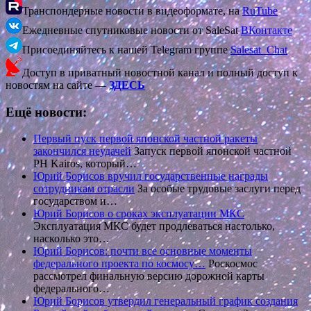
Транспондерные новости в видеоформате, на
RuTube
Ежедневные спутниковые новости от SaleSat
ВКонтакте
Присоединяйтесь к нашей Telegram группе
Salesat_Chat
Доступ в приватный новостной канал и полный доступ к
новостям на сайте —
ЗДЕСЬ
Ещё новости:
Первый пуск первой японской частной ракеты
закончился неудачей
Запуск первой японской частной
РН Kairos, который…
Юрий Борисов вручил государственные награды
сотрудникам отрасли
За особые трудовые заслуги перед
государством и…
Юрий Борисов о сроках эксплуатации МКС
Эксплуатация МКС будет продлеваться настолько,
насколько это…
Юрий Борисов: почти все основные моменты
федерального проекта по космосу…
Роскосмос
рассмотрел финальную версию дорожной карты
федерального…
Юрий Борисов утвердил генеральный график создания