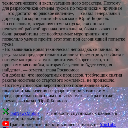
технологического и эксплуатационного характера. Поэтому
для разработчиков отмены пусков по техническим причинам
— это достаточно рядовое явление», — сказал генеральный
директор Госкорпорации «Роскосмос» Юрий Борисов.
По его словам, вчерашняя отмена пуска, связанная с
нештатной работой дренажного клапана, была выявлена и
были разработаны все необходимые мероприятия, что
позволило удачно пройти этот этап при сегодняшней попытке
пуска.
«Но выявилась новая техническая неполадка, связанная, по
результатам предварительного анализа телеметрии, со сбоем в
системе контроля запуска двигателя. Скорее всего, это
программная ошибка, которая безусловно будет сегодня
найдена», — отметил глава Роскосмоса.
Он добавил, что необратимых процессов, требующих снятия
ракеты-носителя со стартового комплекса, не произошло.
«Поэтому с высокой вероятностью после анализа всех
нюансов и заключения государственной комиссии мы
предварительно повторим попытку пуска завтра в то же
время», — сказал Юрий Борисов.
SatNewsMobile
— все новости спутниковых каналов в
одном приложении!
Транспондерные новости в видеоформате, на
YouTube