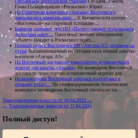
Российской орбитальной станции
Сегодня, 2 июля,
Глава Госкорпорации «Роскосмос» Юрий…
На Стартовом комплексе «Ангара» Восточного
завершились комплексные…
В Космическом центре
«Восточный» на стартовой площадке…
Борисов сообщил, что ПО «Полет» сможет производить
до восьми ракет…
Производственное объединение
«Полет» (входит в Роскосмос) через…
Первый пуск с Восточного РН «Ангара-А5» отложен на
сутки
Запланированный на сегодня пуск первой ракеты-
носителя «Ангара-А5»…
На Восточный доставили транспортно-установочный
агрегат для ракеты «Ангара»
На космодром Восточный
доставили транспортно-установочный агрегат для…
На космодроме Восточный началась подготовка к
первому пуску…
На унифицированном техническом
комплексе космодрома Восточный специалисты…
Навигация
Транспондерные новости от 10.04.2024 →
← Транспондерные новости от 11.04.2024
по
записям
Полный доступ!