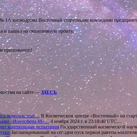
адки № 1А космодрома Восточный стартовыми командами предприя
ля и вышел на околоземную орбиту.
ом приложении!
овостям на сайте —
ЗДЕСЬ
лись комплексные…
В Космическом центре «Восточный» на ста
никами «Ионосфера-М»…
4 ноября 2024 г. в 23:18:40 UTC…
одит контрольные испытания
Государственный космический нау
сутки
Запланированный на сегодня пуск первой ракеты-носите