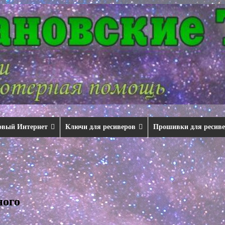
овый Интернет
Ключи для ресиверов
Прошивки для ресив
ного