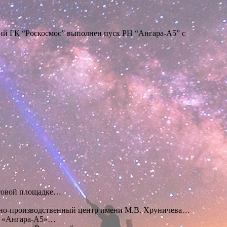
тий ГК “Роскосмос” выполнен пуск РН “Ангара-А5” с
ртовой площадке…
чно-производственный центр имени М.В. Хруничева…
ля «Ангара-А5»…