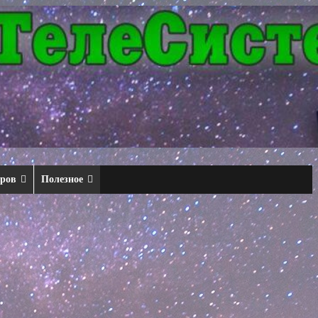
еров
Полезное