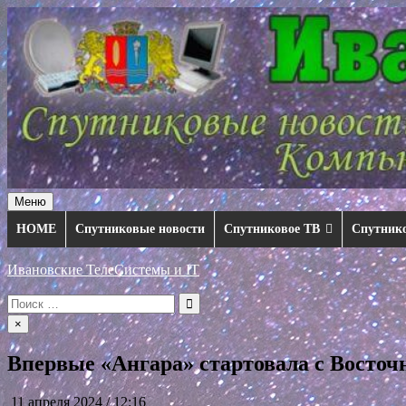
Перейти
к
содержимому
Меню
HOME
Спутниковые новости
Спутниковое ТВ
Спутник
Ивановские ТелеСистемы и IT
Искать:
×
Впервые «Ангара» стартовала с Восточ
11 апреля 2024 / 12:16