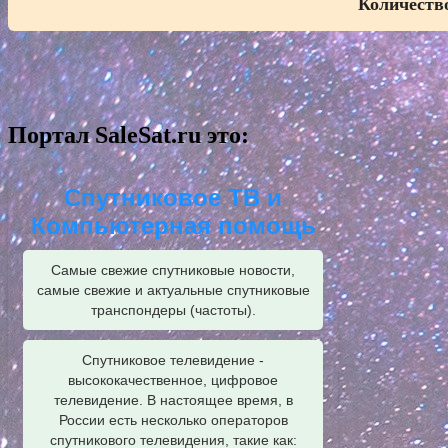
Количество
Портал SaleSat.ru это:
Спутниковое ТВ и
Компьютерная помощь
Самые свежие спутниковые новости,
самые свежие и актуальные спутниковые
транспондеры (частоты).
Спутниковое телевидение -
высококачественное, цифровое
телевидение. В настоящее время, в
России есть несколько операторов
спутникового телевидения, такие как: