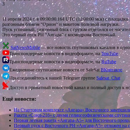
3
11 апреля 2024 г. в 09:00:00.164 UTC (12:00:00 мск) с площ
разгонным блоком “Орион” и макетом полезной нагрузки.
Пуск успешный, разгонный блок с грузом отделился от носите
Это первый пуск РН “Ангара” с космодрома Восточный.
SatNewsMobile
— все новости спутниковых каналов в одн
Транспондерные новости в видеоформате, на
YouTube
Транспондерные новости в видеоформате, на
RuTube
Ежедневные спутниковые новости от SaleSat
ВКонтакте
Присоединяйтесь к нашей Telegram группе
Salesat_Chat
Доступ в приватный новостной канал и полный доступ к н
Ещё новости:
На Стартовом комплексе «Ангара» Восточного заверши
Ракета «Союз-21б» с двумя гелиогеофизическими спут
Первая летная ракета «Ангара-А5» для Восточного прох
Первый пуск с Восточного РН «Ангара-А5» отложен на 