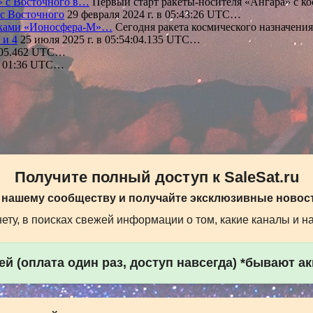
» с Восточного в…
Первый старт ракеты-носителя «Ангара» с 
с Восточного
29 февраля 2024 г. в 05:43:26 UTC…
никами «Ионосфера-М»…
Сегодня ракета космического назначени
 и 4
25 июля 2025 г. в 05:54:04.135 UTC…
8:05.462 UTC…
 в 01:36 UTC…
Получите полный доступ к SaleSat.ru
 нашему сообществу и получайте эксклюзивные новост
ту, в поисках свежей информации о том, какие каналы и н
й (оплата один раз, доступ навсегда) *бывают а