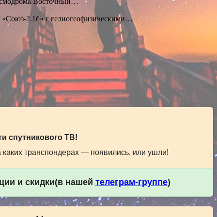
космодрома Восточный…
я «Союз-2.1б» с гелиогеофизическими…
и спутникового ТВ!
а каких транспондерах — появились, или ушли!
кции и скидки(в нашей
телеграм-группе
)