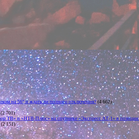
иком на 56° и ждать ли полного отключения?
(4 662)
(2 701)
ор ТВ» и «НТВ-Плюс» на спутнике «Экспресс АТ-1» в позиции 5
(2 151)