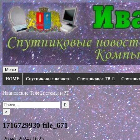
Перейти
к
содержимому
Меню
HOME
Спутниковые новости
Спутниковое ТВ
Спутник
Ивановские ТелеСистемы и IT
Искать:
×
1716729930-file_671
26 мая 2024 / 16:25