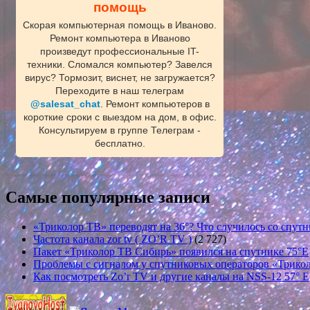
помощь
Скорая компьютерная помощь в Иваново.
Ремонт компьютера в Иваново
произведут профессиональные IT-
техники. Сломался компьютер? Завелся
вирус? Тормозит, виснет, не загружается?
Переходите в наш телеграм
@salesat_chat
. Ремонт компьютеров в
короткие сроки с выездом на дом, в офис.
Консультируем в группе Телеграм -
бесплатно.
Самые популярные записи
«Триколор ТВ» переводят на 36°? Что случилось со спутн
Частота канала zor tv ( ZO’R TV )
(2 727)
Пакет «Триколор ТВ Сибирь» появился на спутнике 75°E
Проблемы с сигналом у спутниковых операторов «Трикол
Как посмотреть Zo’r TV и другие каналы на NSS-12 57° E