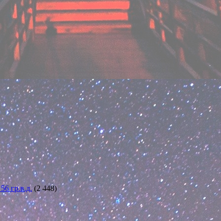
6 гр.в.д.
(2 448)