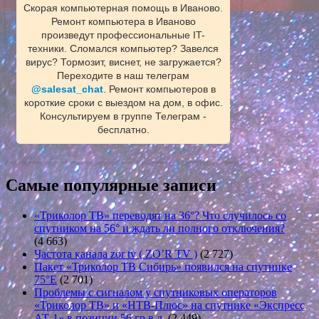
Скорая компьютерная помощь в Иваново.
Ремонт компьютера в Иваново
произведут профессиональные IT-
техники. Сломался компьютер? Завелся
вирус? Тормозит, виснет, не загружается?
Переходите в наш телеграм
@salesat_chat
. Ремонт компьютеров в
короткие сроки с выездом на дом, в офис.
Консультируем в группе Телеграм -
бесплатно.
Самые популярные записи
«Триколор ТВ» переводят на 36°? Что случилось со
спутником на 56° и ждать ли полного отключения?
(4 663)
Частота канала zor tv ( ZO’R TV )
(2 727)
Пакет «Триколор ТВ Сибирь» появился на спутнике
75°E
(2 701)
Проблемы с сигналом у спутниковых операторов
«Триколор ТВ» и «НТВ-Плюс» на спутнике «Экспресс
АТ-1» в позиции 56 гр.в.д.
(2 449)