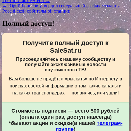
Навигация
Третий старт РН Н-3 →
← Юрий Борисов утвердил генеральный график создания
по
Российской орбитальной станции
записям
Полный доступ!
Получите полный доступ к
SaleSat.ru
Присоединяйтесь к нашему сообществу и
получайте эксклюзивные новости
спутникового ТВ!
Вам больше не придётся «рыскать» по Интернету, в
поисках свежей информации о том, какие каналы и
на каких транспондерах — появились, или ушли!
Стоимость подписки — всего 500 рублей
(оплата один раз, доступ навсегда)
*бывают акции и скидки(в нашей
телеграм-
группе
)