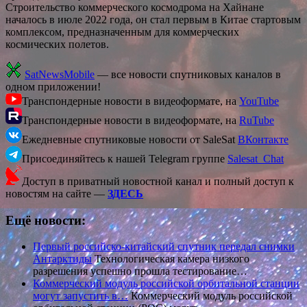
Строительство коммерческого космодрома на Хайнане
началось в июле 2022 года, он стал первым в Китае стартовым
комплексом, предназначенным для коммерческих
космических полетов.
SatNewsMobile
— все новости спутниковых каналов в
одном приложении!
Транспондерные новости в видеоформате, на
YouTube
Транспондерные новости в видеоформате, на
RuTube
Ежедневные спутниковые новости от SaleSat
ВКонтакте
Присоединяйтесь к нашей Telegram группе
Salesat_Chat
Доступ в приватный новостной канал и полный доступ к
новостям на сайте —
ЗДЕСЬ
Ещё новости:
Первый российско-китайский спутник передал снимки
Антарктиды
Технологическая камера низкого
разрешения успешно прошла тестирование…
Коммерческий модуль российской орбитальной станции
могут запустить в…
Коммерческий модуль российской