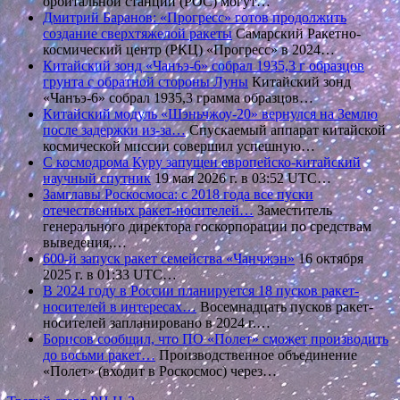
орбитальной станции (РОС) могут…
Дмитрий Баранов: «Прогресс» готов продолжить
создание сверхтяжелой ракеты
Самарский Ракетно-
космический центр (РКЦ) «Прогресс» в 2024…
Китайский зонд «Чанъэ-6» собрал 1935,3 г образцов
грунта с обратной стороны Луны
Китайский зонд
«Чанъэ-6» собрал 1935,3 грамма образцов…
Китайский модуль «Шэньчжоу-20» вернулся на Землю
после задержки из-за…
Спускаемый аппарат китайской
космической миссии совершил успешную…
С космодрома Куру запущен европейско-китайский
научный спутник
19 мая 2026 г. в 03:52 UTC…
Замглавы Роскосмоса: с 2018 года все пуски
отечественных ракет-носителей…
Заместитель
генерального директора госкорпорации по средствам
выведения,…
600-й запуск ракет семейства «Чанчжэн»
16 октября
2025 г. в 01:33 UTC…
В 2024 году в России планируется 18 пусков ракет-
носителей в интересах…
Восемнадцать пусков ракет-
носителей запланировано в 2024 г.…
Борисов сообщил, что ПО «Полет» сможет производить
до восьми ракет…
Производственное объединение
«Полет» (входит в Роскосмос) через…