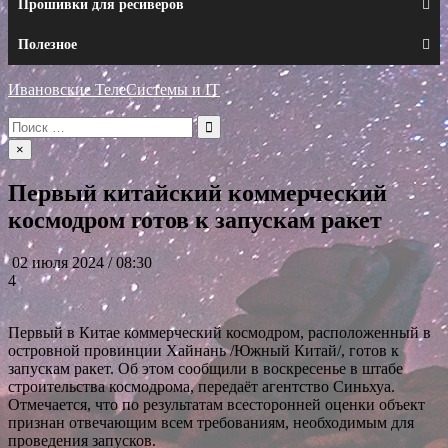
Прошивки для ресиверов
Полезное
Ивановские ТелеСистемы и IT
Искать:
×
Первый китайский коммерческий
космодром готов к запускам ракет
02 июля 2024 / 08:30
4
Первый в Китае коммерческий космодром, расположенный в
островной провинции Хайнань /Южный Китай/, готов к
запускам ракет. Об этом сообщили в воскресенье в штабе
строительства космодрома, передаёт агентство Синьхуа.
Отмечается, что по результатам всесторонней оценки объект
признан отвечающим всем требованиям, необходимым для
проведения запусков.