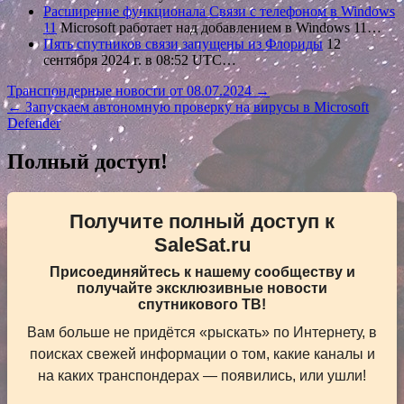
Расширение функционала Связи с телефоном в Windows
11
Microsoft работает над добавлением в Windows 11…
Пять спутников связи запущены из Флориды
12
сентября 2024 г. в 08:52 UTC…
Навигация
Транспондерные новости от 08.07.2024 →
← Запускаем автономную проверку на вирусы в Microsoft
по
Defender
записям
Полный доступ!
Получите полный доступ к
SaleSat.ru
Присоединяйтесь к нашему сообществу и
получайте эксклюзивные новости
спутникового ТВ!
Вам больше не придётся «рыскать» по Интернету, в
поисках свежей информации о том, какие каналы и
на каких транспондерах — появились, или ушли!