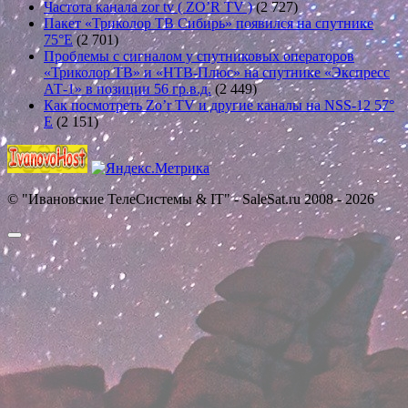
Частота канала zor tv ( ZO’R TV )
(2 727)
Пакет «Триколор ТВ Сибирь» появился на спутнике
75°E
(2 701)
Проблемы с сигналом у спутниковых операторов
«Триколор ТВ» и «НТВ-Плюс» на спутнике «Экспресс
АТ-1» в позиции 56 гр.в.д.
(2 449)
Как посмотреть Zo’r TV и другие каналы на NSS-12 57°
E
(2 151)
© "Ивановские ТелеСистемы & IT" - SaleSat.ru 2008 - 2026
Прокрутить
вверх