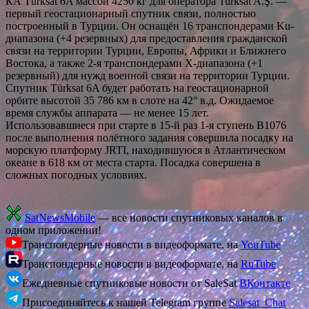
КА Türksat 6A массой 4250 кг для оператора Turksat A.Ş. —
первый геостационарный спутник связи, полностью
построенный в Турции. Он оснащён 16 транспондерами Ku-
диапазона (+4 резервных) для предоставления гражданской
связи на территории Турции, Европы, Африки и Ближнего
Востока, а также 2-я транспондерами X-диапазона (+1
резервный) для нужд военной связи на территории Турции.
Спутник Türksat 6A будет работать на геостационарной
орбите высотой 35 786 км в слоте на 42° в.д. Ожидаемое
время службы аппарата — не менее 15 лет.
Использовавшиеся при старте в 15-й раз 1-я ступень В1076
после выполнения полётного задания совершила посадку на
морскую платформу JRTI, находившуюся в Атлантическом
океане в 618 км от места старта. Посадка совершена в
сложных погодных условиях.
SatNewsMobile
— все новости спутниковых каналов в
одном приложении!
Транспондерные новости в видеоформате, на
YouTube
Транспондерные новости в видеоформате, на
RuTube
Ежедневные спутниковые новости от SaleSat
ВКонтакте
Присоединяйтесь к нашей Telegram группе
Salesat_Chat