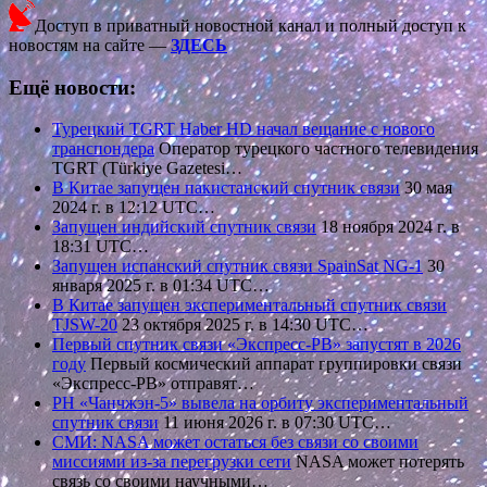
Доступ в приватный новостной канал и полный доступ к
новостям на сайте —
ЗДЕСЬ
Ещё новости:
Турецкий TGRT Haber HD начал вещание с нового
транспондера
Оператор турецкого частного телевидения
TGRT (Türkiye Gazetesi…
В Китае запущен пакистанский спутник связи
30 мая
2024 г. в 12:12 UTC…
Запущен индийский спутник связи
18 ноября 2024 г. в
18:31 UTC…
Запущен испанский спутник связи SpainSat NG-1
30
января 2025 г. в 01:34 UTC…
В Китае запущен экспериментальный спутник связи
TJSW-20
23 октября 2025 г. в 14:30 UTC…
Первый спутник связи «Экспресс-РВ» запустят в 2026
году
Первый космический аппарат группировки связи
«Экспресс-РВ» отправят…
РН «Чанчжэн-5» вывела на орбиту экспериментальный
спутник связи
11 июня 2026 г. в 07:30 UTC…
СМИ: NASA может остаться без связи со своими
миссиями из-за перегрузки сети
NASA может потерять
связь со своими научными…