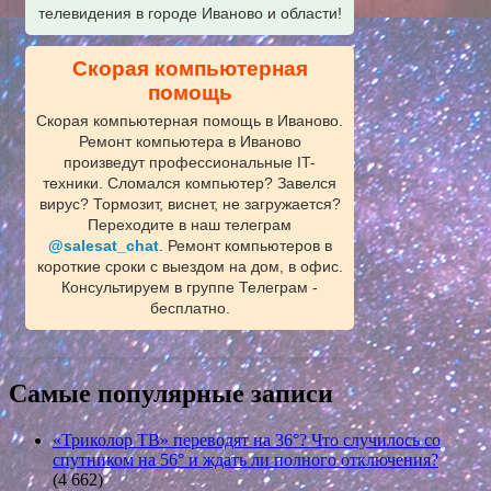
телевидения в городе Иваново и области!
Скорая компьютерная
помощь
Скорая компьютерная помощь в Иваново.
Ремонт компьютера в Иваново
произведут профессиональные IT-
техники. Сломался компьютер? Завелся
вирус? Тормозит, виснет, не загружается?
Переходите в наш телеграм
@salesat_chat
. Ремонт компьютеров в
короткие сроки с выездом на дом, в офис.
Консультируем в группе Телеграм -
бесплатно.
Самые популярные записи
«Триколор ТВ» переводят на 36°? Что случилось со
спутником на 56° и ждать ли полного отключения?
(4 662)