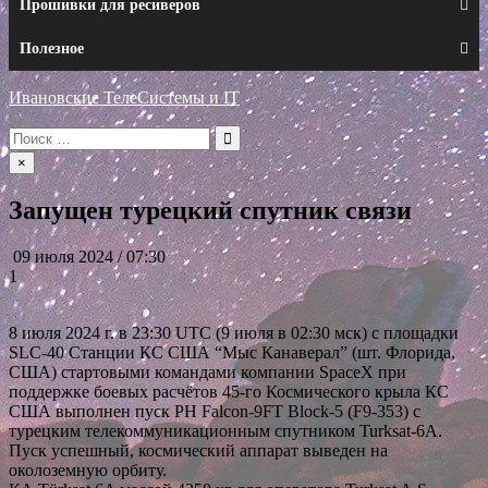
Прошивки для ресиверов
Полезное
Ивановские ТелеСистемы и IT
Искать:
×
Запущен турецкий спутник связи
09 июля 2024 / 07:30
1
8 июля 2024 г. в 23:30 UTC (9 июля в 02:30 мск) с площадки
SLC-40 Станции КС США “Мыс Канаверал” (шт. Флорида,
США) стартовыми командами компании SpaceX при
поддержке боевых расчётов 45-го Космического крыла КС
США выполнен пуск РН Falcon-9FT Block-5 (F9-353) с
турецким телекоммуникационным спутником Turksat-6A.
Пуск успешный, космический аппарат выведен на
околоземную орбиту.