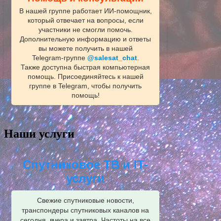
В нашей группе работает ИИ‑помощник,
который отвечает на вопросы, если
участники не смогли помочь.
Дополнительную информацию и ответы
вы можете получить в нашей
Telegram‑группе
@salesat_chat
.
Также доступна быстрая компьютерная
помощь. Присоединяйтесь к нашей
группе в Telegram, чтобы получить
помощь!
Наши услуги
Спутниковое ТВ и IT-
услуги
Свежие спутниковые новости,
транспондеры спутниковых каналов на
сегодня, вчера и завтра. Частоты на все