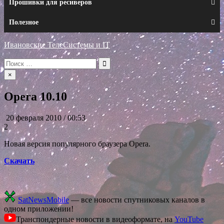
Прошивки для ресиверов
Полезное
Ивановские ТелеСистемы и IT
Искать:
×
Opera 10.10
20 февраля 2010 / 00:53
2
Новая версия популярного браузера Opera.
Скачать
SatNewsMobile
— все новости спутниковых каналов в
одном приложении!
Транспондерные новости в видеоформате, на
YouTube