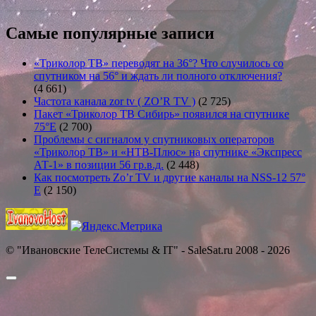
Самые популярные записи
«Триколор ТВ» переводят на 36°? Что случилось со
спутником на 56° и ждать ли полного отключения?
(4 661)
Частота канала zor tv ( ZO’R TV )
(2 725)
Пакет «Триколор ТВ Сибирь» появился на спутнике
75°E
(2 700)
Проблемы с сигналом у спутниковых операторов
«Триколор ТВ» и «НТВ-Плюс» на спутнике «Экспресс
АТ-1» в позиции 56 гр.в.д.
(2 448)
Как посмотреть Zo’r TV и другие каналы на NSS-12 57°
E
(2 150)
© "Ивановские ТелеСистемы & IT" - SaleSat.ru 2008 - 2026
Прокрутить
вверх