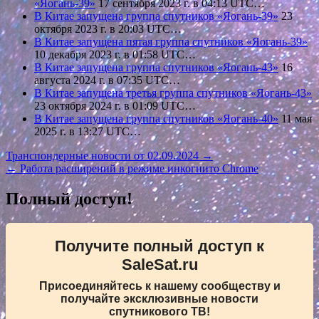
«Яогань-39»
17 сентября 2023 г. в 04:13 UTC…
В Китае запущена группа спутников «Яогань-39»
23
октября 2023 г. в 20:03 UTC…
В Китае запущена пятая группа спутников «Яогань-39»
10 декабря 2023 г. в 01:58 UTC…
В Китае запущена группа спутников «Яогань-43»
16
августа 2024 г. в 07:35 UTC…
В Китае запущена третья группа спутников «Яогань-43»
23 октября 2024 г. в 01:09 UTC…
В Китае запущена группа спутников «Яогань-40»
11 мая
2025 г. в 13:27 UTC…
Навигация
Транспондерные новости от 02.09.2024 →
← Работа расширений в режиме инкогнито Chrome
по
записям
Полный доступ!
Получите полный доступ к
SaleSat.ru
Присоединяйтесь к нашему сообществу и
получайте эксклюзивные новости
спутникового ТВ!