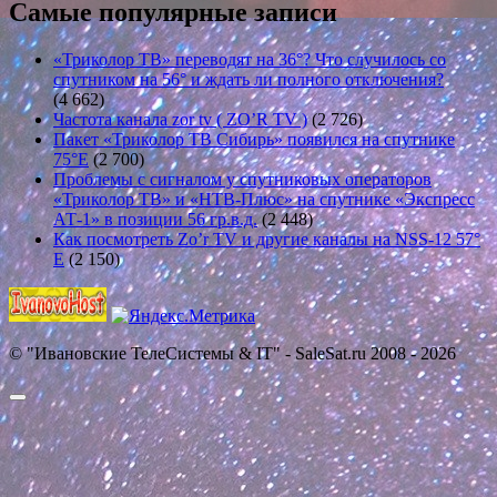
Самые популярные записи
«Триколор ТВ» переводят на 36°? Что случилось со
спутником на 56° и ждать ли полного отключения?
(4 662)
Частота канала zor tv ( ZO’R TV )
(2 726)
Пакет «Триколор ТВ Сибирь» появился на спутнике
75°E
(2 700)
Проблемы с сигналом у спутниковых операторов
«Триколор ТВ» и «НТВ-Плюс» на спутнике «Экспресс
АТ-1» в позиции 56 гр.в.д.
(2 448)
Как посмотреть Zo’r TV и другие каналы на NSS-12 57°
E
(2 150)
© "Ивановские ТелеСистемы & IT" - SaleSat.ru 2008 - 2026
Прокрутить
вверх