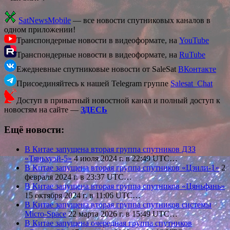
SatNewsMobile
— все новости спутниковых каналов в
одном приложении!
Транспондерные новости в видеоформате, на
YouTube
Транспондерные новости в видеоформате, на
RuTube
Ежедневные спутниковые новости от SaleSat
ВКонтакте
Присоединяйтесь к нашей Telegram группе
Salesat_Chat
Доступ в приватный новостной канал и полный доступ к
новостям на сайте —
ЗДЕСЬ
Ещё новости:
В Китае запущена вторая группа спутников ДЗЗ
«Тяньхуэй-5»
4 июля 2024 г. в 22:49 UTC…
В Китае запущена вторая группа спутников «Цзили-1»
2
февраля 2024 г. в 23:37 UTC…
В Китае запущена вторая группа спутников «Цяньфань»
15 октября 2024 г. в 11:06 UTC…
В Китае запущена вторая группа спутников системы
Micro-Space
22 марта 2026 г. в 15:49 UTC…
В Китае запущена очередная группа спутников