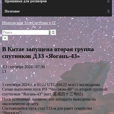
Прошивки для ресиверов
Полезное
Ивановские ТелеСистемы и IT
Искать:
×
В Китае запущена вторая группа
спутников ДЗЗ «Яогань-43»
03 сентября 2024 / 07:30
13
3 сентября 2024 г. в 01:22 UTC (04:22 мск) с космодрома
Сичан выполнен пуск РН “Чанчжэн-4В” со второй группой
спутников “Яогань-43” (кит. 遥感四十三号02).
Пуск успешный, космические аппараты выведены на
околоземную орбиту.
Состоявшийся пуск стал 533-м для ракет семейства
“Чанчжэн”.