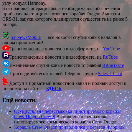
узлу модуля Harmony.
Эта плановая операция была необходима для обеспечения
прибытия на станцию грузового корабля Dragon 2 миссии
CRS-31, запуск которого планируется осуществить не ранее 5
ноября.
SatNewsMobile
— все новости спутниковых каналов в
одном приложении!
Транспондерные новости в видеоформате, на
YouTube
Транспондерные новости в видеоформате, на
RuTube
Ежедневные спутниковые новости от SaleSat
ВКонтакте
Присоединяйтесь к нашей Telegram группе
Salesat_Chat
Доступ в приватный новостной канал и полный доступ к
новостям на сайте —
ЗДЕСЬ
Ещё новости:
Осуществлена перестыковка пилотируемого корабля
Crew Dragon Crew-8
Выполнена перестыковка
пилотируемого космического корабля Crew Dragon…
Корабль Crew Dragon приводнился у берегов Флориды