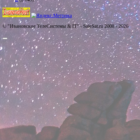
© "Ивановские ТелеСистемы & IT" - SaleSat.ru 2008 - 2026
Прокрутить
вверх