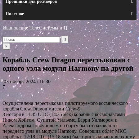
Прошивки для ресиверов
Полезное
Ивановские ТелеСистемы и IT
Искать:
×
Корабль Crew Dragon перестыкован с
одного узла модуля Harmony на другой
03 ноября 2024 / 16:30
7
Осуществлена перестыковка пилотируемого космического
корабля Crew Dragon миссии Crew-9.
3 ноября в 11:35 UTC (14:35 мск) корабль с космонавтами
Ником Хэйгом, Сунитой Уильямс, Барри Уилмором и
Александром Горбуновым на борту был отсыкован от
переднего узла на модуле Harmony. Совершив облёт МКС,
корабль в 12:18 UTC (15:18 мск) был пристыкован к верхнему