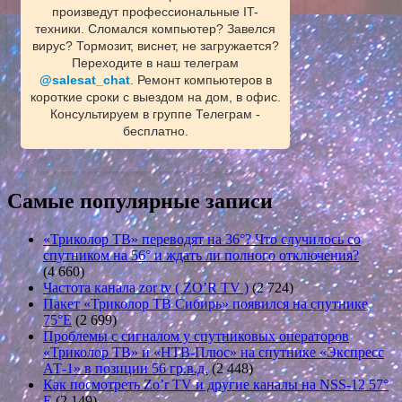
произведут профессиональные IT-
техники. Сломался компьютер? Завелся
вирус? Тормозит, виснет, не загружается?
Переходите в наш телеграм
@salesat_chat
. Ремонт компьютеров в
короткие сроки с выездом на дом, в офис.
Консультируем в группе Телеграм -
бесплатно.
Самые популярные записи
«Триколор ТВ» переводят на 36°? Что случилось со
спутником на 56° и ждать ли полного отключения?
(4 660)
Частота канала zor tv ( ZO’R TV )
(2 724)
Пакет «Триколор ТВ Сибирь» появился на спутнике
75°E
(2 699)
Проблемы с сигналом у спутниковых операторов
«Триколор ТВ» и «НТВ-Плюс» на спутнике «Экспресс
АТ-1» в позиции 56 гр.в.д.
(2 448)
Как посмотреть Zo’r TV и другие каналы на NSS-12 57°
E
(2 149)