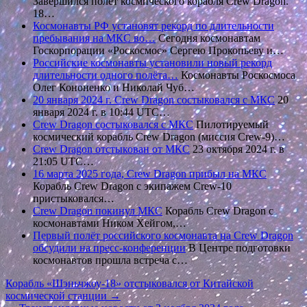
Завершился полёт космического корабля Crew Dragon.
18…
Космонавты РФ установят рекорд по длительности
пребывания на МКС во…
Сегодня космонавтам
Госкорпорации «Роскосмос» Сергею Прокопьеву и…
Российские космонавты установили новый рекорд
длительности одного полёта…
Космонавты Роскосмоса
Олег Кононенко и Николай Чуб…
20 января 2024 г. Crew Dragon состыковался с МКС
20
января 2024 г. в 10:44 UTC…
Crew Dragon состыковался с МКС
Пилотируемый
космический корабль Crew Dragon (миссия Crew-9)…
Crew Dragon отстыкован от МКС
23 октября 2024 г. в
21:05 UTC…
16 марта 2025 года, Crew Dragon прибыл на МКС
Корабль Crew Dragon с экипажем Crew-10
пристыковался…
Crew Dragon покинул МКС
Корабль Crew Dragon с
космонавтами Ником Хейгом,…
Первый полёт российского космонавта на Crew Dragon
обсудили на пресс-конференции
В Центре подготовки
космонавтов прошла встреча с…
Навигация
Корабль «Шэньчжоу-18» отстыковался от Китайской
космической станции →
по