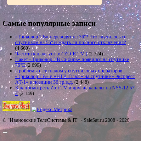
Самые популярные записи
«Триколор ТВ» переводят на 36°? Что случилось со
спутником на 56° и ждать ли полного отключения?
(4 660)
Частота канала zor tv ( ZO’R TV )
(2 724)
Пакет «Триколор ТВ Сибирь» появился на спутнике
75°E
(2 699)
Проблемы с сигналом у спутниковых операторов
«Триколор ТВ» и «НТВ-Плюс» на спутнике «Экспресс
АТ-1» в позиции 56 гр.в.д.
(2 448)
Как посмотреть Zo’r TV и другие каналы на NSS-12 57°
E
(2 149)
© "Ивановские ТелеСистемы & IT" - SaleSat.ru 2008 - 2026
Прокрутить
вверх