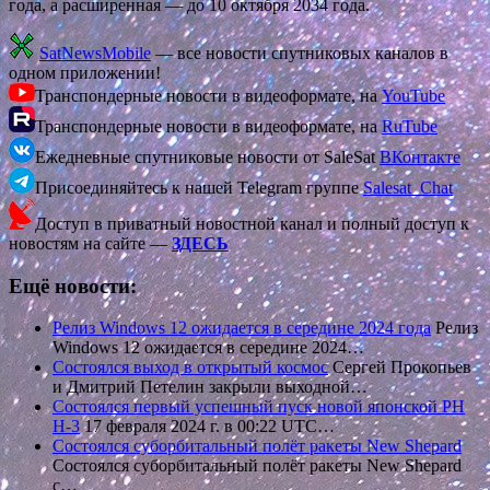
года, а расширенная — до 10 октября 2034 года.
SatNewsMobile
— все новости спутниковых каналов в
одном приложении!
Транспондерные новости в видеоформате, на
YouTube
Транспондерные новости в видеоформате, на
RuTube
Ежедневные спутниковые новости от SaleSat
ВКонтакте
Присоединяйтесь к нашей Telegram группе
Salesat_Chat
Доступ в приватный новостной канал и полный доступ к
новостям на сайте —
ЗДЕСЬ
Ещё новости:
Релиз Windows 12 ожидается в середине 2024 года
Релиз
Windows 12 ожидается в середине 2024…
Состоялся выход в открытый космос
Сергей Прокопьев
и Дмитрий Петелин закрыли выходной…
Состоялся первый успешный пуск новой японской РН
Н-3
17 февраля 2024 г. в 00:22 UTC…
Состоялся суборбитальный полёт ракеты New Shepard
Состоялся суборбитальный полёт ракеты New Shepard
с…