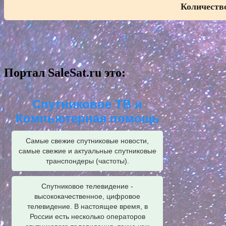
Количество
Портал SaleSat.ru это:
Спутниковое ТВ и
Компьютерная помощь
Самые свежие спутниковые новости,
самые свежие и актуальные спутниковые
транспондеры (частоты).
Спутниковое телевидение -
высококачественное, цифровое
телевидение. В настоящее время, в
России есть несколько операторов