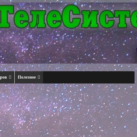
еров
Полезное