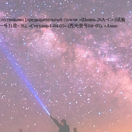
5-ю спутниками [предварительный список «Шиянь-26А~С» (试验
号31星~36), «Сигуань-1-04-05» (西光壹号04~05), «Аман