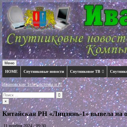
Перейти
к
содержимому
Меню
HOME
Спутниковые новости
Спутниковое ТВ
Спутник
Ивановские ТелеСистемы и IT
Искать:
×
Китайская РН «Лицзянь-1» вывела на о
11 ноября 2024 / 09:30