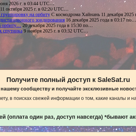
юня 2026 г. в 03:44 UTC…
11 октября 2025 г. в 02:20 UTC…
 группировку на орбиту
С космодрома Хайнань 11 декабря 2025
 дистанционного зондирования
16 декабря 2025 года в 03:17 по
на орбиту…
20 декабря 2025 года в 15:30 по…
х спутника
9 ноября 2025 г. в 03:32 UTC…
Получите полный доступ к SaleSat.ru
 нашему сообществу и получайте эксклюзивные новост
ту, в поисках свежей информации о том, какие каналы и н
й (оплата один раз, доступ навсегда) *бывают а