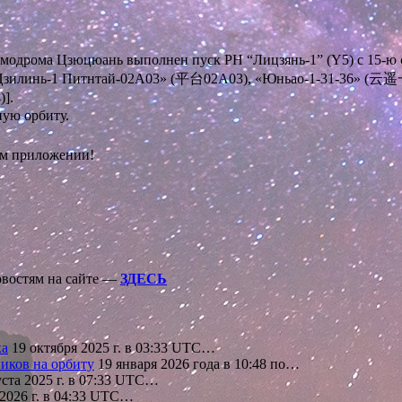
0 космодрома Цзюцюань выполнен пуск РН “Лицзянь-1” (Y5) с 1
инь-1 Питнтай-02A03» (平台02A03), «Юньао-1-31-36» (云遥一
].
ую орбиту.
ом приложении!
овостям на сайте —
ЗДЕСЬ
ка
19 октября 2025 г. в 03:33 UTC…
иков на орбиту
19 января 2026 года в 10:48 по…
ста 2025 г. в 07:33 UTC…
2026 г. в 04:33 UTC…