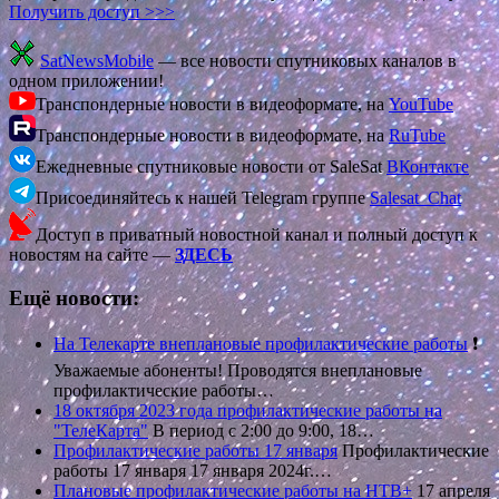
Получить доступ >>>
SatNewsMobile
— все новости спутниковых каналов в
одном приложении!
Транспондерные новости в видеоформате, на
YouTube
Транспондерные новости в видеоформате, на
RuTube
Ежедневные спутниковые новости от SaleSat
ВКонтакте
Присоединяйтесь к нашей Telegram группе
Salesat_Chat
Доступ в приватный новостной канал и полный доступ к
новостям на сайте —
ЗДЕСЬ
Ещё новости:
На Телекарте внеплановые профилактические работы
❗️
Уважаемые абоненты! Проводятся внеплановые
профилактические работы…
18 октября 2023 года профилактические работы на
"ТелеКарта"
В период с 2:00 до 9:00, 18…
Профилактические работы 17 января
Профилактические
работы 17 января 17 января 2024г.…
Плановые профилактические работы на НТВ+
17 апреля