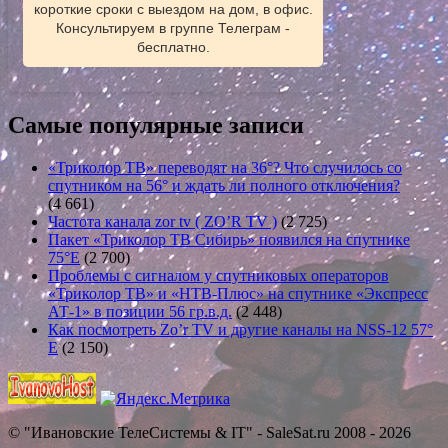
короткие сроки с выездом на дом, в офис.
Консультируем в группе Телеграм -
бесплатно.
Самые популярные записи
«Триколор ТВ» переводят на 36°? Что случилось со
спутником на 56° и ждать ли полного отключения?
(4 661)
Частота канала zor tv ( ZO’R TV )
(2 725)
Пакет «Триколор ТВ Сибирь» появился на спутнике
75°E
(2 700)
Проблемы с сигналом у спутниковых операторов
«Триколор ТВ» и «НТВ-Плюс» на спутнике «Экспресс
АТ-1» в позиции 56 гр.в.д.
(2 448)
Как посмотреть Zo’r TV и другие каналы на NSS-12 57°
E
(2 150)
© "Ивановские ТелеСистемы & IT" - SaleSat.ru 2008 - 2026