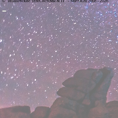
© "Ивановские ТелеСистемы & IT" - SaleSat.ru 2008 - 2026
Прокрутить
вверх