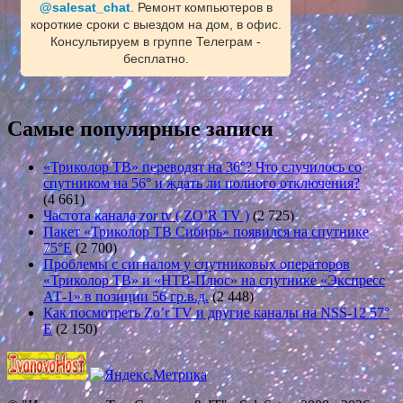
@salesat_chat
. Ремонт компьютеров в
короткие сроки с выездом на дом, в офис.
Консультируем в группе Телеграм -
бесплатно.
Самые популярные записи
«Триколор ТВ» переводят на 36°? Что случилось со
спутником на 56° и ждать ли полного отключения?
(4 661)
Частота канала zor tv ( ZO’R TV )
(2 725)
Пакет «Триколор ТВ Сибирь» появился на спутнике
75°E
(2 700)
Проблемы с сигналом у спутниковых операторов
«Триколор ТВ» и «НТВ-Плюс» на спутнике «Экспресс
АТ-1» в позиции 56 гр.в.д.
(2 448)
Как посмотреть Zo’r TV и другие каналы на NSS-12 57°
E
(2 150)