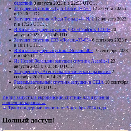
бедствий
8 августа 2023 г. в 22:53 UTC…
Запущен спутник «Луди Тансе-4» № 1
12 августа 2023 г.
в 17:26 UTC…
Запущен спутник «Луди Таньце-4» № 1
12 августа 2023
г. в 17:26 UTC…
В Китае запущен спутник ДЗЗ «Гаофэнь-12-04»
20
августа 2023 г. в 17:45 UTC…
Запущен спутник ДЗЗ «Яогань-33-03»
6 сентября 2023 г.
в 18:14 UTC…
В Китае запущен спутник «Яогань-40»
10 сентября 2023
г. в 04:30 UTC…
Из Новой Зеландии запущен спутник Acardia-1
23
августа 2023 г. в 23:45 UTC…
Запущен груз Агентства космического развития
2
сентября 2023 г. в 14:25 UTC…
Разведывательный спутник запущен в США
10 сентября
2023 г. в 12:47 UTC…
Навигация
Индия запустила европейский спутник для изучения
солнечной короны →
по
← Транспондерные новости от 5 декабря 2024 года
записям
Полный доступ!