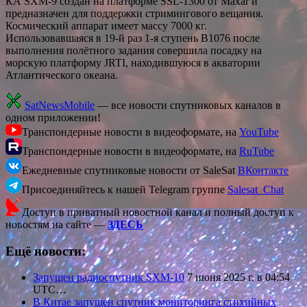
КА SXM-9 создан на платформе SSL-1300 от Maxar и
предназначен для поддержки стримингового вещания.
Космический аппарат имеет массу 7000 кг.
Использовавшаяся в 19-й раз 1-я ступень В1076 после
выполнения полётного задания совершила посадку на
морскую платформу JRTI, находившуюся в акватории
Атлантического океана.
SatNewsMobile
— все новости спутниковых каналов в
одном приложении!
Транспондерные новости в видеоформате, на
YouTube
Транспондерные новости в видеоформате, на
RuTube
Ежедневные спутниковые новости от SaleSat
ВКонтакте
Присоединяйтесь к нашей Telegram группе
Salesat_Chat
Доступ в приватный новостной канал и полный доступ к
новостям на сайте —
ЗДЕСЬ
Ещё новости:
Запущен радиоспутник SXM-10
7 июня 2025 г. в 04:54
UTC…
В Китае запущен спутник мониторинга стихийных