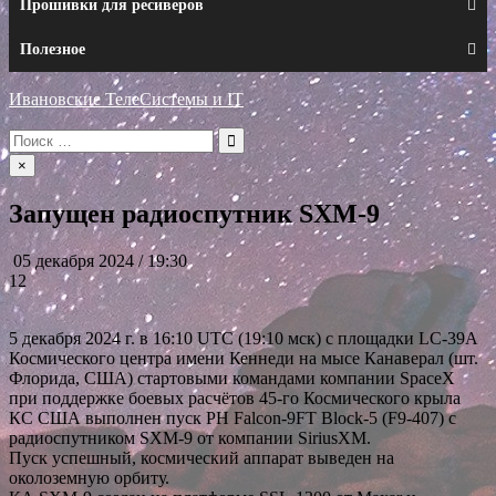
Прошивки для ресиверов
Полезное
Ивановские ТелеСистемы и IT
Искать:
×
Запущен радиоспутник SXM-9
05 декабря 2024 / 19:30
12
5 декабря 2024 г. в 16:10 UTC (19:10 мск) с площадки LC-39А
Космического центра имени Кеннеди на мысе Канаверал (шт.
Флорида, США) стартовыми командами компании SpaceX
при поддержке боевых расчётов 45-го Космического крыла
КС США выполнен пуск РН Falcon-9FT Block-5 (F9-407) с
радиоспутником SXM-9 от компании SiriusXM.
Пуск успешный, космический аппарат выведен на
околоземную орбиту.