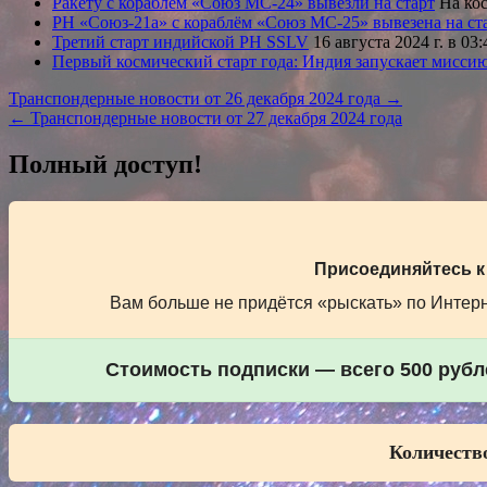
Ракету с кораблём «Союз МС-24» вывезли на старт
На кос
РН «Союз-21а» с кораблём «Союз МС-25» вывезена на ст
Третий старт индийской РН SSLV
16 августа 2024 г. в 0
Первый космический старт года: Индия запускает мисси
Навигация
Транспондерные новости от 26 декабря 2024 года →
← Транспондерные новости от 27 декабря 2024 года
по
записям
Полный доступ!
Присоединяйтесь к
Вам больше не придётся «рыскать» по Интерне
Стоимость подписки — всего 500 рубле
Количество