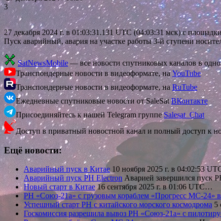
3
27 декабря 2024 г. в 01:03:31.131 UTC (04:03:31 мск) с площа
Пуск аварийный, авария на участке работы 3-й ступени носител
SatNewsMobile
— все новости спутниковых каналов в одн
Транспондерные новости в видеоформате, на
YouTube
Транспондерные новости в видеоформате, на
RuTube
Ежедневные спутниковые новости от SaleSat
ВКонтакте
Присоединяйтесь к нашей Telegram группе
Salesat_Chat
Доступ в приватный новостной канал и полный доступ к н
Ещё новости:
Аварийный пуск в Китае
10 ноября 2025 г. в 04:02:53 U
Аварийный пуск РН Electron
Аварией завершился пуск РН
Новый старт в Китае
16 сентября 2025 г. в 01:06 UTC…
РН «Союз-21а» с грузовым кораблем «Прогресс МС-24» в
Успешный старт РН с китайского морского космодрома
5 
Госкомиссия разрешила вывоз РН «Союз-21а» с пилотиру