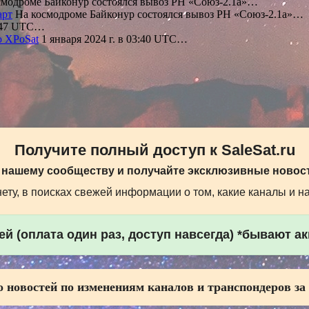
модроме Байконур состоялся вывоз РН «Союз-2.1а»…
арт
На космодроме Байконур состоялся вывоз РН «Союз-2.1а»…
3:47 UTC…
ю XPoSat
1 января 2024 г. в 03:40 UTC…
Получите полный доступ к SaleSat.ru
 нашему сообществу и получайте эксклюзивные новост
ту, в поисках свежей информации о том, какие каналы и н
й (оплата один раз, доступ навсегда) *бывают а
 новостей по изменениям каналов и транспондеров за