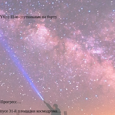
Y6) с 11-ю спутниками на борту.
 «Прогресс…
рпусе 31-й площадки космодрома…