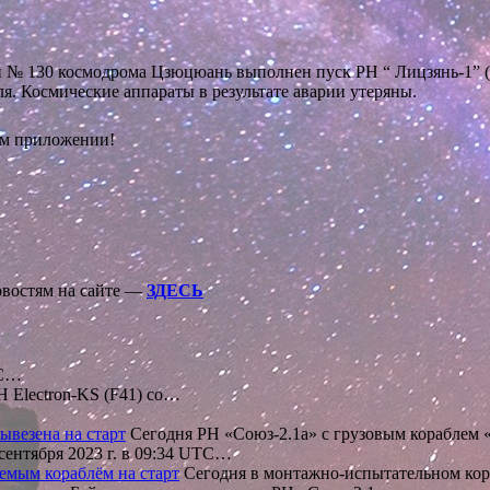
дки № 130 космодрома Цзюцюань выполнен пуск РН “ Лицзянь-1” (
я. Космические аппараты в результате аварии утеряны.
ом приложении!
овостям на сайте —
ЗДЕСЬ
TC…
 Electron-KS (F41) со…
ывезена на старт
Сегодня РН «Союз-2.1а» с грузовым кораблем
сентября 2023 г. в 09:34 UTC…
емым кораблём на старт
Сегодня в монтажно-испытательном ко