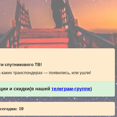
и спутникового ТВ!
а каких транспондерах — появились, или ушли!
кции и скидки(в нашей
телеграм-группе
)
 сегодня:
10