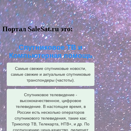
Портал SaleSat.ru это:
Спутниковое ТВ и
Компьютерная помощь
Самые свежие спутниковые новости,
самые свежие и актуальные спутниковые
транспондеры (частоты).
Спутниковое телевидение -
высококачественное, цифровое
телевидение. В настоящее время, в
России есть несколько операторов
спутникового телевидения, такие как:
Триколор ТВ, Телекарта, НТВ+, и др. По
соотношению цена-качество, лидирует