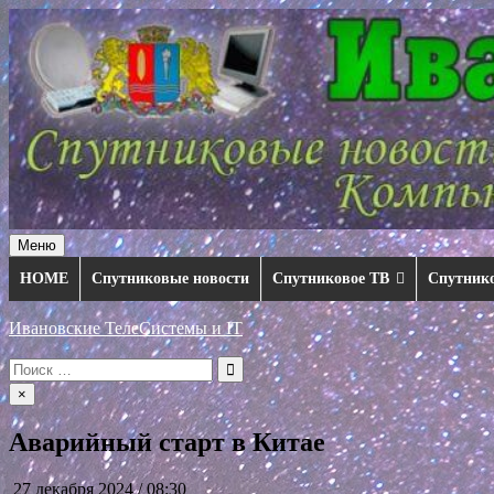
Перейти
к
содержимому
Меню
HOME
Спутниковые новости
Спутниковое ТВ
Спутник
Ивановские ТелеСистемы и IT
Искать:
×
Аварийный старт в Китае
27 декабря 2024 / 08:30