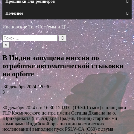
Прошивки для ресиверов
Полезное
Ивановские ТелеСистемы и IT
Искать:
×
В Индии запущена миссия по
отработке автоматической стыковки
на орбите
30 декабря 2024 / 20:30
3
30 декабря 2024 г. в 16:30:15 UTC (19:30:15 мск) с площадки
FLP Космического центра имени Сатиша Дхавана на о.
Шрихарикота (шт. Андхра-Прадеш, Индия) стартовыми
командами Индийской организации космических
исследований выполнен пуск PSLV-CA (C60) с двумя