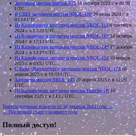
Запущена миссия Starlink-623
18 октября 2023 г. в 00:39
UTC…
В США запущена миссия NROL-186
29 июня 2024 г. в
03:14 UTC…
Из Калифорнии запущена миссия NROL-113
6 сентября
2024 г. в 03:20 UTC…
Из Калифорнии запущена миссия NROL-167
24 октября
2024 г. в 17:13 UTC…
Из Калифорнии запущена миссия NROL-149
17 декабря
2024 г. в 13:19 UTC…
Из Калифорнии запущена миссия NROL-153
10 января
2025 г. в 03:53 UTC…
С Базы «Ванденберг» запущена миссия NROL-174
16
апреля 2025 г. в 19:33 UTC…
Запущена миссия NROL-145
20 апреля 2025 г. в 12:29
UTC…
Из Калифорнии запущена миссия Tranche-1B
10
сентября 2025 г. в 14:12 UTC…
Навигация
Транспондерные новости от 30 декабря 2024 года →
← Последний старт уходящего года
по
записям
Полный доступ!