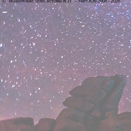
© "Ивановские ТелеСистемы & IT" - SaleSat.ru 2008 - 2026
Прокрутить
вверх