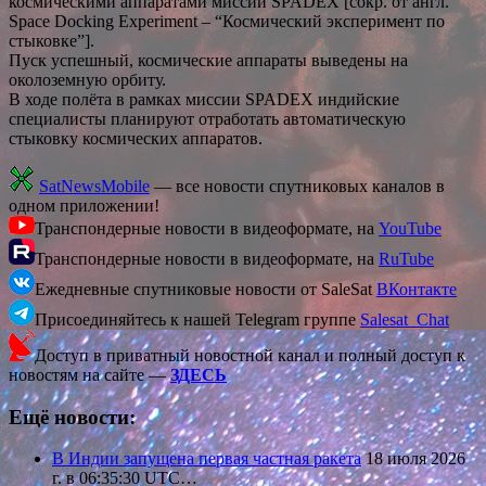
космическими аппаратами миссии SPADEX [сокр. от англ.
Space Docking Experiment – “Космический эксперимент по
стыковке”].
Пуск успешный, космические аппараты выведены на
околоземную орбиту.
В ходе полёта в рамках миссии SPADEX индийские
специалисты планируют отработать автоматическую
стыковку космических аппаратов.
SatNewsMobile
— все новости спутниковых каналов в
одном приложении!
Транспондерные новости в видеоформате, на
YouTube
Транспондерные новости в видеоформате, на
RuTube
Ежедневные спутниковые новости от SaleSat
ВКонтакте
Присоединяйтесь к нашей Telegram группе
Salesat_Chat
Доступ в приватный новостной канал и полный доступ к
новостям на сайте —
ЗДЕСЬ
Ещё новости:
В Индии запущена первая частная ракета
18 июля 2026
г. в 06:35:30 UTC…