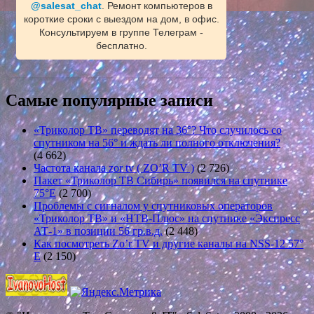
@salesat_chat
. Ремонт компьютеров в
короткие сроки с выездом на дом, в офис.
Консультируем в группе Телеграм -
бесплатно.
Самые популярные записи
«Триколор ТВ» переводят на 36°? Что случилось со
спутником на 56° и ждать ли полного отключения?
(4 662)
Частота канала zor tv ( ZO’R TV )
(2 726)
Пакет «Триколор ТВ Сибирь» появился на спутнике
75°E
(2 700)
Проблемы с сигналом у спутниковых операторов
«Триколор ТВ» и «НТВ-Плюс» на спутнике «Экспресс
АТ-1» в позиции 56 гр.в.д.
(2 448)
Как посмотреть Zo’r TV и другие каналы на NSS-12 57°
E
(2 150)