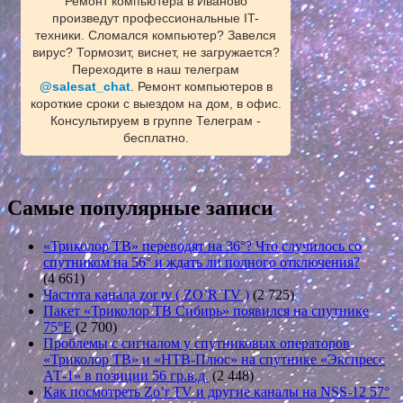
Ремонт компьютера в Иваново
произведут профессиональные IT-
техники. Сломался компьютер? Завелся
вирус? Тормозит, виснет, не загружается?
Переходите в наш телеграм
@salesat_chat
. Ремонт компьютеров в
короткие сроки с выездом на дом, в офис.
Консультируем в группе Телеграм -
бесплатно.
Самые популярные записи
«Триколор ТВ» переводят на 36°? Что случилось со
спутником на 56° и ждать ли полного отключения?
(4 661)
Частота канала zor tv ( ZO’R TV )
(2 725)
Пакет «Триколор ТВ Сибирь» появился на спутнике
75°E
(2 700)
Проблемы с сигналом у спутниковых операторов
«Триколор ТВ» и «НТВ-Плюс» на спутнике «Экспресс
АТ-1» в позиции 56 гр.в.д.
(2 448)
Как посмотреть Zo’r TV и другие каналы на NSS-12 57°