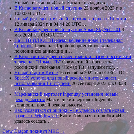
Новый телеканал «Старт Баскет» выходит в…
В Китае запущен новый спутник
23 ноября 2023 г. в
10:00:04 UTC…
Новый разведывательный спутник запущен в Японии
12 января 2024 г. в 04:44:26 UTC…
В Китае запущен новый спутник Smart SkyNet-1-01
9
мая 2024 г. в 01:43 UTC…
На НТВ‑ПЛЮС ТВ начал вещание новый телеканал
Topotoon
Телеканал Topotoon ориентирован на
поклонников анимации и…
В Киргизии запущен совместный киргизско-российский
телеканал "Номад ТВ"
Совместный киргизско-
российский телеканал "Номад ТВ" запущен под…
Новый старт в Китае
16 сентября 2025 г. в 01:06 UTC…
SpaceX установила новый рекорд многоразовости
использования 1-й ступени
20 сентября 2023 г. в 03:38
UTC…
Марсианский вертолёт Ingenuity установил новый
рекорд высоты
Марсианский вертолёт Ingenuity
установил новый рекорд высоты…
Как избавиться от ошибки «Не удалось создать новый
раздел» в Windows 10
Как избавиться от ошибки «Не
удалось создать…
Навигация
Crew Dragon покинул МКС →