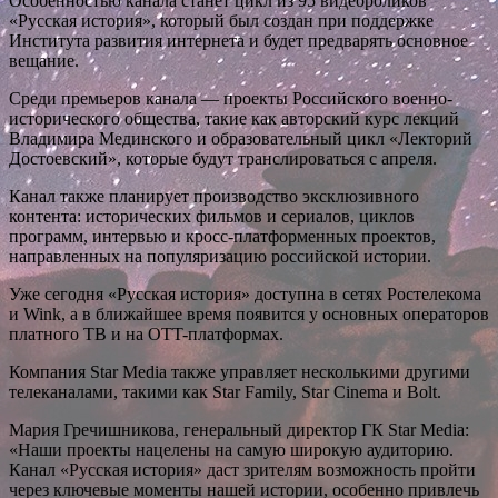
Особенностью канала станет цикл из 95 видеороликов
«Русская история», который был создан при поддержке
Института развития интернета и будет предварять основное
вещание.
Среди премьеров канала — проекты Российского военно-
исторического общества, такие как авторский курс лекций
Владимира Мединского и образовательный цикл «Лекторий
Достоевский», которые будут транслироваться с апреля.
Канал также планирует производство эксклюзивного
контента: исторических фильмов и сериалов, циклов
программ, интервью и кросс-платформенных проектов,
направленных на популяризацию российской истории.
Уже сегодня «Русская история» доступна в сетях Ростелекома
и Wink, а в ближайшее время появится у основных операторов
платного ТВ и на OTT-платформах.
Компания Star Media также управляет несколькими другими
телеканалами, такими как Star Family, Star Cinema и Bolt.
Мария Гречишникова, генеральный директор ГК Star Media:
«Наши проекты нацелены на самую широкую аудиторию.
Канал «Русская история» даст зрителям возможность пройти
через ключевые моменты нашей истории, особенно привлечь