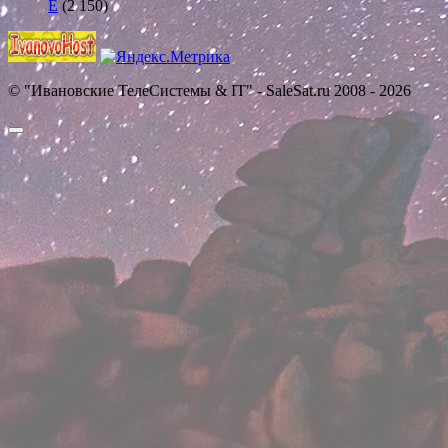
E
(2 150)
© "Ивановские ТелеСистемы & IT" - SaleSat.ru 2008 - 2026
Прокрутить
вверх