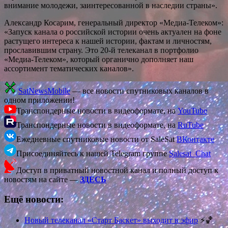
внимание молодежи, заинтересованной в наследии страны».
Александр Косарим, генеральный директор «Медиа-Телеком»:
«Запуск канала о российской истории очень актуален на фоне
растущего интереса к нашей истории, фактам и личностям,
прославившим страну. Это 20-й телеканал в портфолио
«Медиа-Телеком», который органично дополняет наш
ассортимент тематических каналов».
SatNewsMobile
— все новости спутниковых каналов в
одном приложении!
Транспондерные новости в видеоформате, на
YouTube
Транспондерные новости в видеоформате, на
RuTube
Ежедневные спутниковые новости от SaleSat
ВКонтакте
Присоединяйтесь к нашей Telegram группе
Salesat_Chat
Доступ в приватный новостной канал и полный доступ к
новостям на сайте —
ЗДЕСЬ
Ещё новости:
Новый телеканал «Старт Баскет» выходит в эфир
⚡️🏀