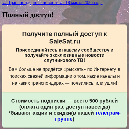
← Транспондерные новости от 18 марта 2025 года
по
записям
Полный доступ!
Получите полный доступ к
SaleSat.ru
Присоединяйтесь к нашему сообществу и
получайте эксклюзивные новости
спутникового ТВ!
Вам больше не придётся «рыскать» по Интернету, в
поисках свежей информации о том, какие каналы и
на каких транспондерах — появились, или ушли!
Стоимость подписки — всего 500 рублей
(оплата один раз, доступ навсегда)
*бывают акции и скидки(в нашей
телеграм-
группе
)