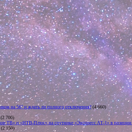
иком на 56° и ждать ли полного отключения?
(4 660)
(2 700)
ор ТВ» и «НТВ-Плюс» на спутнике «Экспресс АТ-1» в позиции 5
(2 150)