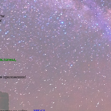
5°W
°W
екламы,
ом приложении!