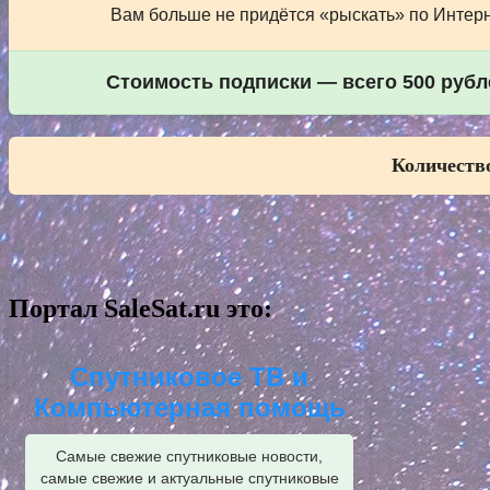
Вам больше не придётся «рыскать» по Интерне
Стоимость подписки — всего 500 рубле
Количество
Портал SaleSat.ru это:
Спутниковое ТВ и
Компьютерная помощь
Самые свежие спутниковые новости,
самые свежие и актуальные спутниковые