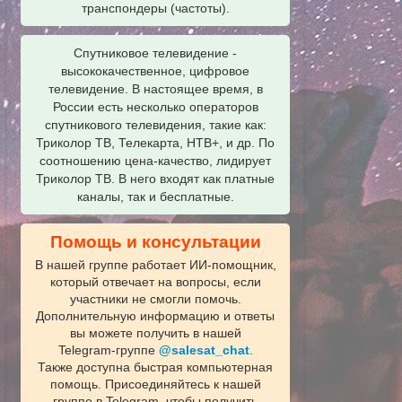
транспондеры (частоты).
Спутниковое телевидение -
высококачественное, цифровое
телевидение. В настоящее время, в
России есть несколько операторов
спутникового телевидения, такие как:
Триколор ТВ, Телекарта, НТВ+, и др. По
соотношению цена-качество, лидирует
Триколор ТВ. В него входят как платные
каналы, так и бесплатные.
Помощь и консультации
В нашей группе работает ИИ‑помощник,
который отвечает на вопросы, если
участники не смогли помочь.
Дополнительную информацию и ответы
вы можете получить в нашей
Telegram‑группе
@salesat_chat
.
Также доступна быстрая компьютерная
помощь. Присоединяйтесь к нашей
группе в Telegram, чтобы получить