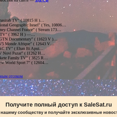
овостям на сайте —
ЗДЕСЬ
asirah TV" ( 10815 H )…
onal Geographic Israel" ( Yes, 10806…
ney Channel France" ( Stream 173…
TV" ( 3962 H ) —…
TN Documentary" ( 11623 V )…
5 Monde Afrique" ( 12643 V…
C TV" ( Ehan Bi Apui…
 Novi Pazar" ( 11262 H…
kete Family TV" ( 3825 R…
w World Sport 7" ( 12604…
дным отсеком
Получите полный доступ к SaleSat.ru
 нашему сообществу и получайте эксклюзивные новост