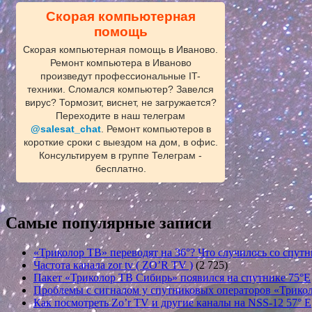
Скорая компьютерная
помощь
Скорая компьютерная помощь в Иваново.
Ремонт компьютера в Иваново
произведут профессиональные IT-
техники. Сломался компьютер? Завелся
вирус? Тормозит, виснет, не загружается?
Переходите в наш телеграм
@salesat_chat
. Ремонт компьютеров в
короткие сроки с выездом на дом, в офис.
Консультируем в группе Телеграм -
бесплатно.
Самые популярные записи
«Триколор ТВ» переводят на 36°? Что случилось со спутн
Частота канала zor tv ( ZO’R TV )
(2 725)
Пакет «Триколор ТВ Сибирь» появился на спутнике 75°E
Проблемы с сигналом у спутниковых операторов «Трикол
Как посмотреть Zo’r TV и другие каналы на NSS-12 57° E