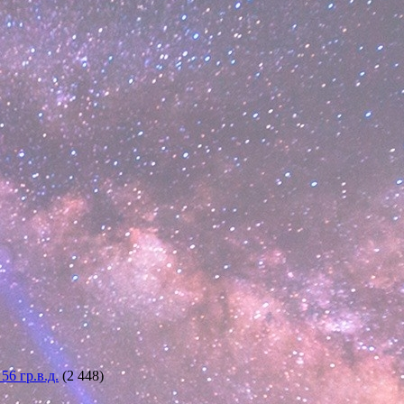
6 гр.в.д.
(2 448)