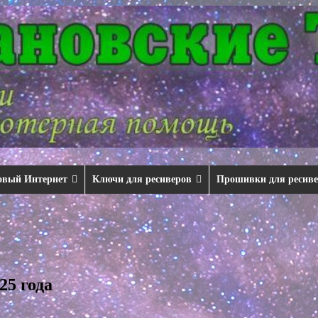
овый Интернет
Ключи для ресиверов
Прошивки для ресив
25 года