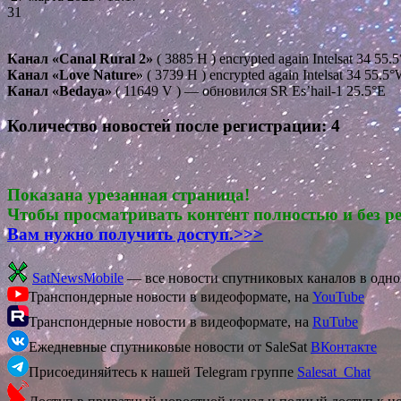
31
Канал «Canal Rural 2»
( 3885 H ) encrypted again Intelsat 34 55.
Канал «Love Nature»
( 3739 H ) encrypted again Intelsat 34 55.5
Канал «Bedaya»
( 11649 V ) — обновился SR Es’hail-1 25.5°E
Количество новостей после регистрации: 4
Показана урезанная страница!
Чтобы просматривать контент полностью и без р
Вам нужно получить доступ.>>>
SatNewsMobile
— все новости спутниковых каналов в одн
Транспондерные новости в видеоформате, на
YouTube
Транспондерные новости в видеоформате, на
RuTube
Ежедневные спутниковые новости от SaleSat
ВКонтакте
Присоединяйтесь к нашей Telegram группе
Salesat_Chat