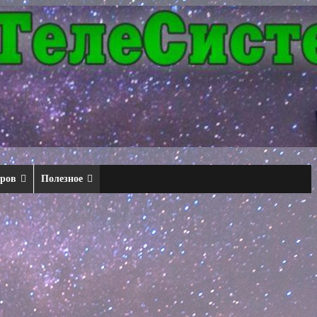
еров
Полезное