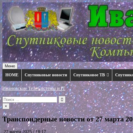
Перейти
к
содержимому
Меню
HOME
Спутниковые новости
Спутниковое ТВ
Спутник
Ивановские ТелеСистемы и IT
Искать:
×
Транспондерные новости от 27 марта 20
27 марта 2025 / 18:17