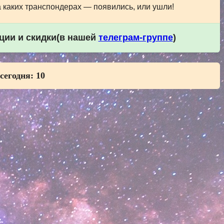
а каких транспондерах — появились, или ушли!
кции и скидки(в нашей
телеграм-группе
)
 сегодня:
10