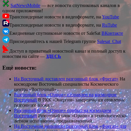
SatNewsMobile
— все новости спутниковых каналов в
одном приложении!
Транспондерные новости в видеоформате, на
YouTube
Транспондерные новости в видеоформате, на
RuTube
Ежедневные спутниковые новости от SaleSat
ВКонтакте
Присоединяйтесь к нашей Telegram группе
Salesat_Chat
Доступ в приватный новостной канал и полный доступ к
новостям на сайте —
ЗДЕСЬ
Ещё новости:
На Восточный доставлен разгонный блок «Фрегат»
На
космодроме Восточный специалисты Космического
центра «Восточный»…
Разгонный блок «Орион» отправлен на космодром
Восточный
В РКК «Энергия» завершено изготовление
разгонного блока…
Разгонный блок «Орион» прибыл на космодром
Восточный
Разгонный блок «Орион» в технологическо-
летном исполнении, предназначенный…
На Восточном заправили разгонный блок «Фрегат» для