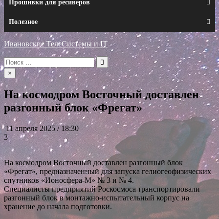
Прошивки для ресиверов
Полезное
Ивановские ТелеСистемы и IT
Искать:
×
На космодром Восточный доставлен
разгонный блок «Фрегат»
11 апреля 2025 / 18:30
3
На космодром Восточный доставлен разгонный блок
«Фрегат», предназначенный для запуска гелиогеофизических
спутников «Ионосфера-М» № 3 и № 4.
Специалисты предприятий Роскосмоса транспортировали
разгонный блок в монтажно-испытательный корпус на
хранение до начала подготовки.