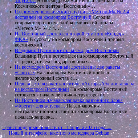
запуска…
На космодроме Восточный специалисты
Космического центра «Восточный»…
Гидрометеорологический спутник «Метеор-М» № 2-4
доставлен на космодром Восточный
Сегодня
гидрометеорологический космический аппарат
«Метеор-М» № 2-4,…
На Восточный доставлен второй спутник «Кондор-
ФКА»
В субботу на космодром Восточный прибыл
космический…
Владимир Путин посетил космодром Восточный
Владимир Путин встретился на космодроме Восточный
с Председателем Государственных…
На космодром Восточный доставлены две ракеты
«Союз-2»
На космодром Восточный прибыл
железнодорожный состав с…
Первая летная ракета-носитель «Ангара-А5» доставлена
на космодром Восточный
На космодроме Восточный
готовятся к началу летно-конструкторских…
На Восточном началась заправка разгонного блока
«Фрегат» для запуска…
На заправочно-
нейтрализационной станции космодрома Восточный
началась заправка…
Навигация
Транспондерные новости от 11 апреля 2025 года →
← Новый интерфейс пакетного менеджера Debian
по