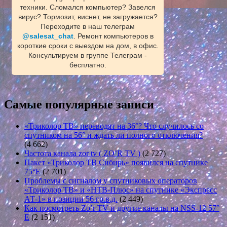
техники. Сломался компьютер? Завелся
вирус? Тормозит, виснет, не загружается?
Переходите в наш телеграм
@salesat_chat
. Ремонт компьютеров в
короткие сроки с выездом на дом, в офис.
Консультируем в группе Телеграм -
бесплатно.
Самые популярные записи
«Триколор ТВ» переводят на 36°? Что случилось со
спутником на 56° и ждать ли полного отключения?
(4 662)
Частота канала zor tv ( ZO’R TV )
(2 727)
Пакет «Триколор ТВ Сибирь» появился на спутнике
75°E
(2 701)
Проблемы с сигналом у спутниковых операторов
«Триколор ТВ» и «НТВ-Плюс» на спутнике «Экспресс
АТ-1» в позиции 56 гр.в.д.
(2 449)
Как посмотреть Zo’r TV и другие каналы на NSS-12 57°
E
(2 151)