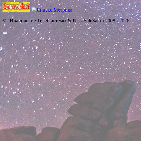
© "Ивановские ТелеСистемы & IT" - SaleSat.ru 2008 - 2026
Прокрутить
вверх