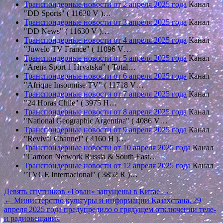
Транспондерные новости от 2 апреля 2025 года
Канал
"DD Sports" ( 11630 V )…
Транспондерные новости от 3 апреля 2025 года
Канал
"DD News" ( 11630 V )…
Транспондерные новости от 4 апреля 2025 года
Канал
"Juwelo TV France" ( 11096 V…
Транспондерные новости от 5 апреля 2025 года
Канал
"Arena Sport 1 Hrvatska" ( Total…
Транспондерные новости от 6 апреля 2025 года
Канал
"Afrique Insoumise TV" ( 11718 V…
Транспондерные новости от 7 апреля 2025 года
Канал
"24 Horas Chile" ( 3975 H…
Транспондерные новости от 8 апреля 2025 года
Канал
"National Geographic Argentina" ( 4086 V…
Транспондерные новости от 9 апреля 2025 года
Канал
"Revival Channel" ( 4160 Н )…
Транспондерные новости от 10 апреля 2025 года
Канал
"Cartoon Network Russia & South East…
Транспондерные новости от 12 апреля 2025 года
Канал
"TVGE Internacional" ( 3852 R )…
Навигация
Девять спутников «Гован» запущены в Китае →
← Министерство культуры и информации Казахстана, 29
по
апреля 2025 года предупредило о грядущем отключении теле-
записям
и радиовещания