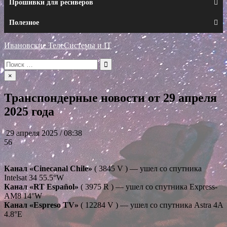
Прошивки для ресиверов
Полезное
Ивановские ТелеСистемы и IT
Искать:
×
Транспондерные новости от 29 апреля
2025 года
29 апреля 2025 / 08:38
56
Канал «Cinecanal Chile»
( 3845 V ) — ушел со спутника
Intelsat 34 55.5°W
Канал «RT Español»
( 3975 R ) — ушел со спутника Express-
AM8 14°W
Канал «Espreso TV»
( 12284 V ) — ушел со спутника Astra 4A
4.8°E