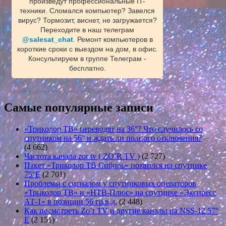
произведут профессиональные IT-
техники. Сломался компьютер? Завелся
вирус? Тормозит, виснет, не загружается?
Переходите в наш телеграм
@salesat_chat
. Ремонт компьютеров в
короткие сроки с выездом на дом, в офис.
Консультируем в группе Телеграм -
бесплатно.
Самые популярные записи
«Триколор ТВ» переводят на 36°? Что случилось со
спутником на 56° и ждать ли полного отключения?
(4 662)
Частота канала zor tv ( ZO’R TV )
(2 727)
Пакет «Триколор ТВ Сибирь» появился на спутнике
75°E
(2 701)
Проблемы с сигналом у спутниковых операторов
«Триколор ТВ» и «НТВ-Плюс» на спутнике «Экспресс
АТ-1» в позиции 56 гр.в.д.
(2 448)
Как посмотреть Zo’r TV и другие каналы на NSS-12 57°
E
(2 151)