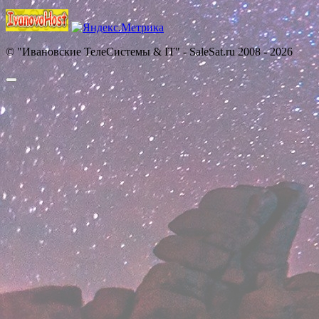
© "Ивановские ТелеСистемы & IT" - SaleSat.ru 2008 - 2026
Прокрутить
вверх