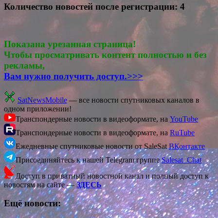
Количество новостей после регистрации: 4
Показана урезанная страница!
Чтобы просматривать контент полностью и без
рекламы,
Вам нужно получить доступ.>>>
SatNewsMobile
— все новости спутниковых каналов в
одном приложении!
Транспондерные новости в видеоформате, на
YouTube
Транспондерные новости в видеоформате, на
RuTube
Ежедневные спутниковые новости от SaleSat
ВКонтакте
Присоединяйтесь к нашей Telegram группе
Salesat_Chat
Доступ в приватный новостной канал и полный доступ к
новостям на сайте —
ЗДЕСЬ
Ещё новости: