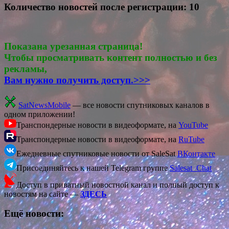
Количество новостей после регистрации: 10
Показана урезанная страница!
Чтобы просматривать контент полностью и без
рекламы,
Вам нужно получить доступ.>>>
SatNewsMobile
— все новости спутниковых каналов в
одном приложении!
Транспондерные новости в видеоформате, на
YouTube
Транспондерные новости в видеоформате, на
RuTube
Ежедневные спутниковые новости от SaleSat
ВКонтакте
Присоединяйтесь к нашей Telegram группе
Salesat_Chat
Доступ в приватный новостной канал и полный доступ к
новостям на сайте —
ЗДЕСЬ
Ещё новости: