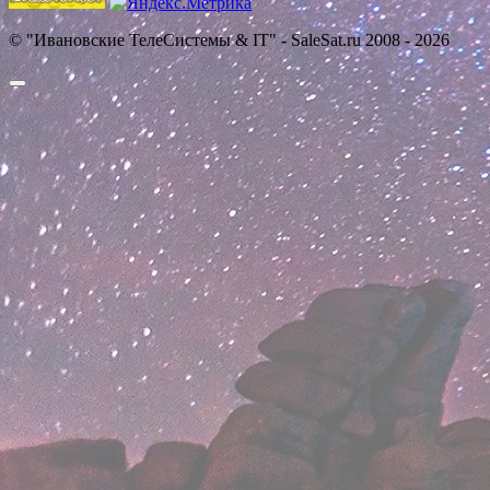
© "Ивановские ТелеСистемы & IT" - SaleSat.ru 2008 - 2026
Прокрутить
вверх