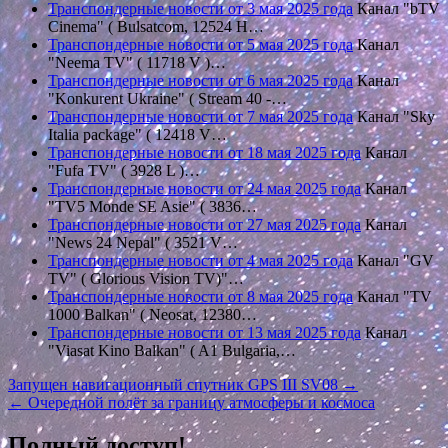
Транспондерные новости от 3 мая 2025 года
Канал "bTV
Cinema" ( Bulsatcom, 12524 H…
Транспондерные новости от 5 мая 2025 года
Канал
"Neema TV" ( 11718 V )…
Транспондерные новости от 6 мая 2025 года
Канал
"Konkurent Ukraine" ( Stream 40 -…
Транспондерные новости от 7 мая 2025 года
Канал "Sky
Italia package" ( 12418 V…
Транспондерные новости от 18 мая 2025 года
Канал
"Fufa TV" ( 3928 L )…
Транспондерные новости от 24 мая 2025 года
Канал
"TV5 Monde SE Asie" ( 3836…
Транспондерные новости от 27 мая 2025 года
Канал
"News 24 Nepal" ( 3521 V…
Транспондерные новости от 4 мая 2025 года
Канал "GV
TV" ( Glorious Vision TV)"…
Транспондерные новости от 8 мая 2025 года
Канал "TV
1000 Balkan" ( Neosat, 12380…
Транспондерные новости от 13 мая 2025 года
Канал
"Viasat Kino Balkan" ( A1 Bulgaria,…
Навигация
Запущен навигационный спутник GPS III SV08 →
← Очередной полёт за границу атмосферы и космоса
по
записям
Полный доступ!