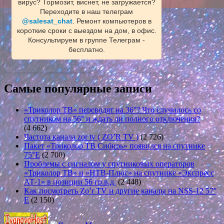
вирус? Тормозит, виснет, не загружается?
Переходите в наш телеграм
@salesat_chat
. Ремонт компьютеров в
короткие сроки с выездом на дом, в офис.
Консультируем в группе Телеграм -
бесплатно.
Самые популярные записи
«Триколор ТВ» переводят на 36°? Что случилось со
спутником на 56° и ждать ли полного отключения?
(4 662)
Частота канала zor tv ( ZO’R TV )
(2 726)
Пакет «Триколор ТВ Сибирь» появился на спутнике
75°E
(2 700)
Проблемы с сигналом у спутниковых операторов
«Триколор ТВ» и «НТВ-Плюс» на спутнике «Экспресс
АТ-1» в позиции 56 гр.в.д.
(2 448)
Как посмотреть Zo’r TV и другие каналы на NSS-12 57°
E
(2 150)