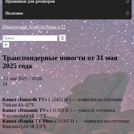
Прошивки для ресиверов
Полезное
Ивановские ТелеСистемы и IT
Искать:
×
Транспондерные новости от 31 мая
2025 года
31 мая 2025 / 10:26
34
Канал «İsmayıllı TV»
( 12422 H ) — появился на спутнике
Türksat 4A 42°E
Канал «Dunamis TV»
( 11305 H ) — ушел со спутника
Rascom-QAF1R 2.9°E
Канал «Rapha TV Plus»
( 11305 H ) — появился на спутнике
Rascom-QAF1R 2.9°E