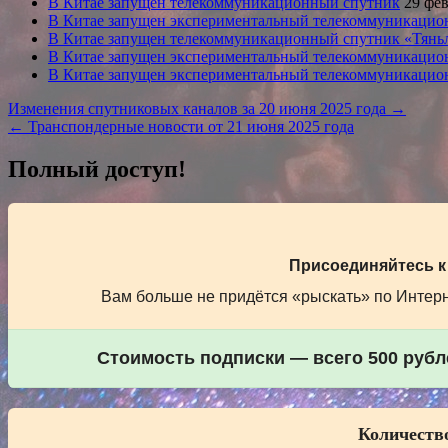
В Китае запущен телекоммуникационный спутник
29 фев
В Китае запущен экспериментальный телекоммуникацио
В Китае запущен телекоммуникационный спутник «Тяньл
В Китае запущен экспериментальный телекоммуникацио
В Китае запущен экспериментальный телекоммуникацио
Навигация
Изменения спутниковых каналов за 20 июня 2025 года →
← Транспондерные новости от 21 июня 2025 года
по
записям
Полный доступ!
Присоединяйтесь к
Вам больше не придётся «рыскать» по Интерне
Стоимость подписки — всего 500 рубле
Количество