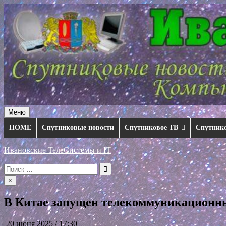
Перейти
к
содержимому
Меню
HOME
Спутниковые новости
Спутниковое ТВ
Спутник
Ивановские ТелеСистемы и IT
Искать:
×
В Китае запущен телекоммуникационн
20 июня 2025 / 17:30