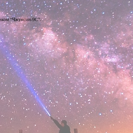
ником “Чжунсин-9С”.