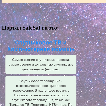
Портал SaleSat.ru это:
Спутниковое ТВ и
Компьютерная помощь
Самые свежие спутниковые новости,
самые свежие и актуальные спутниковые
транспондеры (частоты).
Спутниковое телевидение -
высококачественное, цифровое
телевидение. В настоящее время, в
России есть несколько операторов
спутникового телевидения, такие как:
Триколор ТВ, Телекарта, НТВ+, и др. По