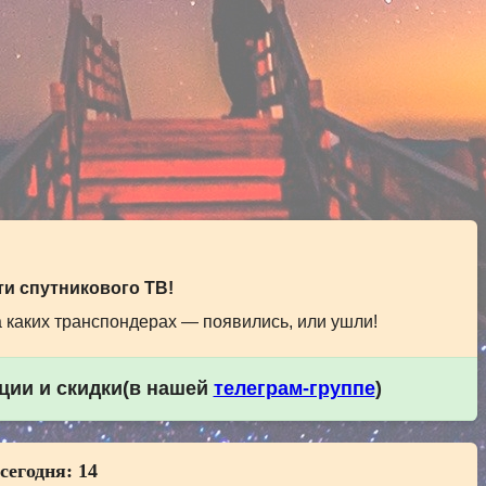
и спутникового ТВ!
а каких транспондерах — появились, или ушли!
кции и скидки(в нашей
телеграм-группе
)
 сегодня:
14