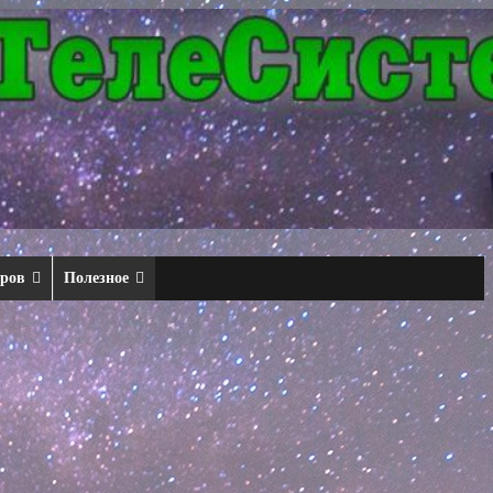
еров
Полезное