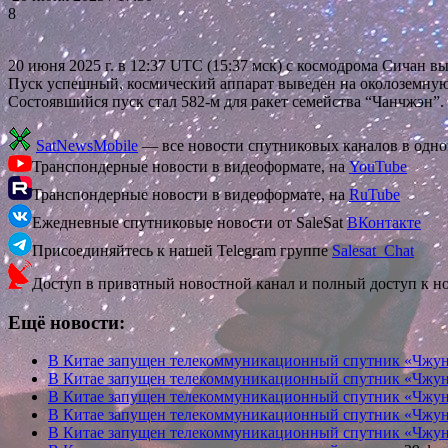
8
20 июня 2025 г. в 12:37 UTC (15:37 мск) с космодрома Сича
Пуск успешный, космический аппарат выведен на околоземную
Состоявшийся пуск стал 582-м для ракет семейства “Чанчжэн”.
SatNewsMobile
— все новости спутниковых каналов в одн
Транспондерные новости в видеоформате, на
YouTube
Транспондерные новости в видеоформате, на
RuTube
Ежедневные спутниковые новости от SaleSat
ВКонтакте
Присоединяйтесь к нашей Telegram группе
Salesat_Chat
Доступ в приватный новостной канал и полный доступ к н
Ещё новости:
В Китае запущен телекоммуникационный спутник «Чжу
В Китае запущен телекоммуникационный спутник «Чжу
В Китае запущен телекоммуникационный спутник «Чжу
В Китае запущен телекоммуникационный спутник «Чжу
В Китае запущен телекоммуникационный спутник «Чжу