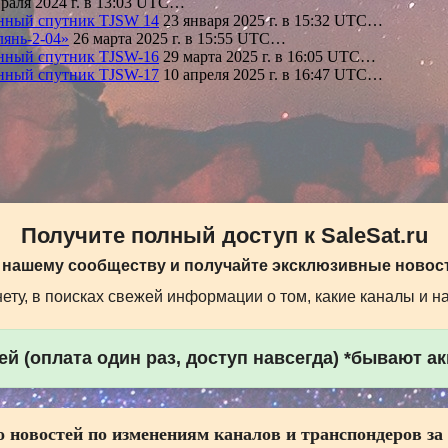
раля 2024 г. в 13:03 UTC…
нный спутник TJSW 14
23 января 2025 г. в 15:32 UTC…
янь-2-04»
26 марта 2025 г. в 15:55 UTC…
нный спутник TJSW-16
29 марта 2025 г. в 16:05 UTC…
нный спутник TJSW-17
10 апреля 2025 г. в 16:47 UTC…
Получите полный доступ к SaleSat.ru
 нашему сообществу и получайте эксклюзивные новост
ту, в поисках свежей информации о том, какие каналы и н
й (оплата один раз, доступ навсегда) *бывают а
 новостей по изменениям каналов и транспондеров за