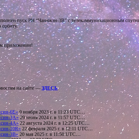
н выполнен пуск РН “Чанчжэн-3В” с телекоммуникационным спут
 орбиту.
ом приложении!
овостям на сайте —
ЗДЕСЬ
нсин-6Е»
9 ноября 2023 г. в 11:23 UTC…
нсин-3А»
29 июня 2024 г. в 11:57 UTC…
нсин-4А»
22 августа 2024 г. в 12:25 UTC…
нсин-10R»
22 февраля 2025 г. в 12:11 UTC…
нсин-3В»
20 мая 2025 г. в 11:50 UTC…