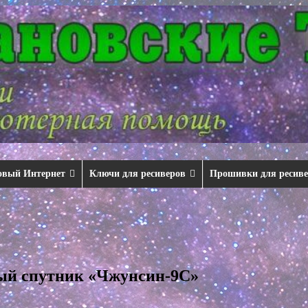
овый Интернет
Ключи для ресиверов
Прошивки для ресив
ый спутник «Чжунсин-9С»