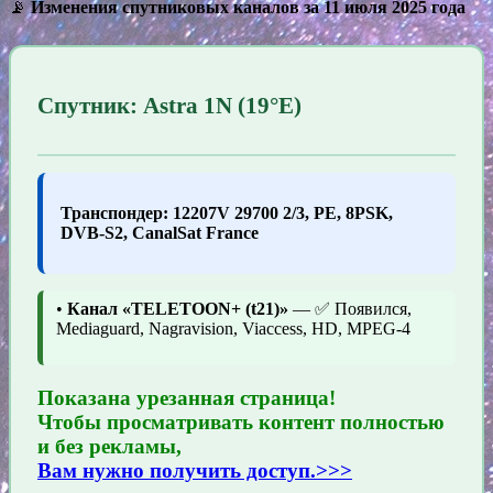
📡
Изменения спутниковых каналов за 11 июля 2025 года
Спутник: Astra 1N (19°E)
Транспондер: 12207V 29700 2/3, PE, 8PSK,
DVB-S2, CanalSat France
•
Канал «TELETOON+ (t21)»
— ✅ Появился,
Mediaguard, Nagravision, Viaccess, HD, MPEG-4
Показана урезанная страница!
Чтобы просматривать контент полностью
и без рекламы,
Вам нужно получить доступ.>>>