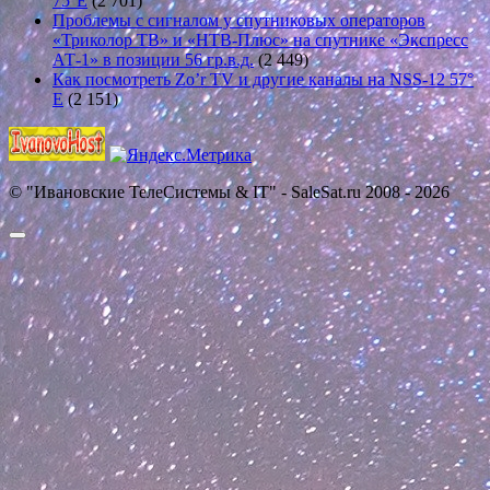
75°E
(2 701)
Проблемы с сигналом у спутниковых операторов
«Триколор ТВ» и «НТВ-Плюс» на спутнике «Экспресс
АТ-1» в позиции 56 гр.в.д.
(2 449)
Как посмотреть Zo’r TV и другие каналы на NSS-12 57°
E
(2 151)
© "Ивановские ТелеСистемы & IT" - SaleSat.ru 2008 - 2026
Прокрутить
вверх