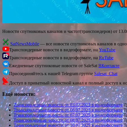
Новости спутниковых каналов и частот(транспондеров) от 13.
SatNewsMobile
— все новости спутниковых каналов в одн
Транспондерные новости в видеоформате, на
YouTube
Транспондерные новости в видеоформате, на
RuTube
Ежедневные спутниковые новости от SaleSat
ВКонтакте
Присоединяйтесь к нашей Telegram группе
Salesat_Chat
Доступ в приватный новостной канал и полный доступ к н
Ещё новости:
Транспондерные новости от 03.07.2025 в видеоформате
Тр
Транспондерные новости от 06.07.2025 в видеоформате
Тр
Транспондерные новости от 07.07.2025 в видеоформате
Тр
Транспондерные новости от 08.07.2025 в видеоформате
Тр
Транспондерные новости от 10.07.2025 в видеоформате
Тр