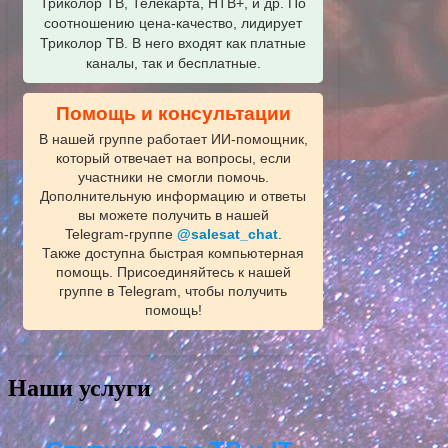
Триколор ТВ, Телекарта, НТВ+, и др. По
соотношению цена-качество, лидирует
Триколор ТВ. В него входят как платные
каналы, так и бесплатные.
Помощь и консультации
В нашей группе работает ИИ‑помощник,
который отвечает на вопросы, если
участники не смогли помочь.
Дополнительную информацию и ответы
вы можете получить в нашей
Telegram‑группе
@salesat_chat
.
Также доступна быстрая компьютерная
помощь. Присоединяйтесь к нашей
группе в Telegram, чтобы получить
помощь!
Наши услуги