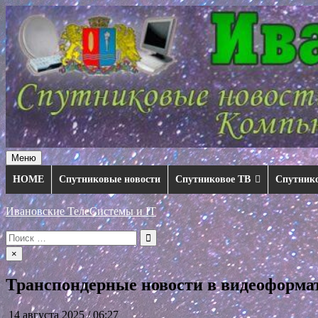
Перейти
к
содержимому
Меню
HOME
Спутниковые новости
Спутниковое ТВ
Спутник
Ивановские ТелеСистемы и IT
Искать:
×
Транспондерные новости в видеоформате
14 августа 2025 / 06:27