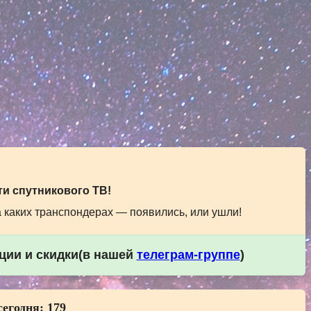
и спутникового ТВ!
а каких транспондерах — появились, или ушли!
кции и скидки(в нашей
телеграм-группе
)
сегодня:
179