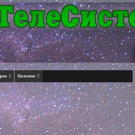
еров
Полезное