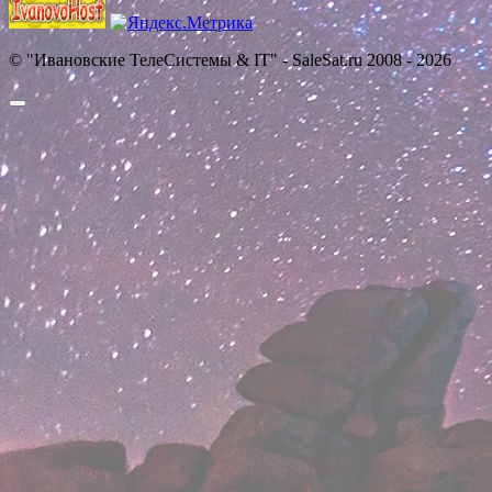
© "Ивановские ТелеСистемы & IT" - SaleSat.ru 2008 - 2026
Прокрутить
вверх