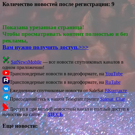
Количество новостей после регистрации: 9
Показана урезанная страница!
Чтобы просматривать контент полностью и без
рекламы,
Вам нужно получить доступ.>>>
SatNewsMobile
— все новости спутниковых каналов в
одном приложении!
Транспондерные новости в видеоформате, на
YouTube
Транспондерные новости в видеоформате, на
RuTube
Ежедневные спутниковые новости от SaleSat
ВКонтакте
Присоединяйтесь к нашей Telegram группе
Salesat_Chat
Доступ в приватный новостной канал и полный доступ к
новостям на сайте —
ЗДЕСЬ
Ещё новости: