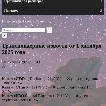
Прошивки для ресиверов
Полезное
Ивановские ТелеСистемы и IT
Искать:
×
Транспондерные новости от 1 октября
2025 года
01 октября 2025 / 06:43
33
Канал «CT:D»
( Decko)» ( 12149 V ) — ❌ ушел со спутника
Thor 7 0.7°W
Канал «CT:art»
( 12149 V ) — ❌ ушел со спутника Thor 7
0.7°W
Канал «HBO Central Europe»
( 12111 V ) — ❌ ушел со
спутника Thor 7 0.7°W