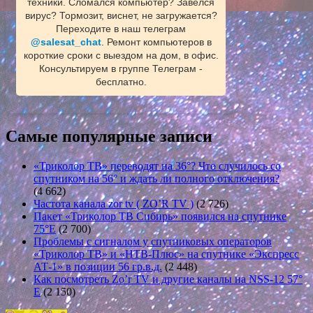
техники. Сломался компьютер? Завелся
вирус? Тормозит, виснет, не загружается?
Переходите в наш телеграм
@salesat_chat
. Ремонт компьютеров в
короткие сроки с выездом на дом, в офис.
Консультируем в группе Телеграм -
бесплатно.
Самые популярные записи
«Триколор ТВ» переводят на 36°? Что случилось со
спутником на 56° и ждать ли полного отключения?
(4 662)
Частота канала zor tv ( ZO’R TV )
(2 726)
Пакет «Триколор ТВ Сибирь» появился на спутнике
75°E
(2 700)
Проблемы с сигналом у спутниковых операторов
«Триколор ТВ» и «НТВ-Плюс» на спутнике «Экспресс
АТ-1» в позиции 56 гр.в.д.
(2 448)
Как посмотреть Zo’r TV и другие каналы на NSS-12 57°
E
(2 150)