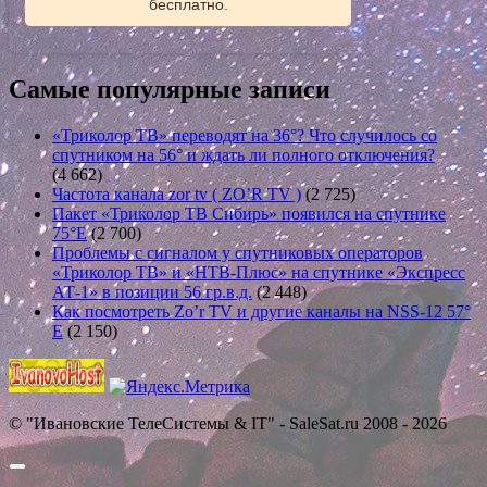
бесплатно.
Самые популярные записи
«Триколор ТВ» переводят на 36°? Что случилось со
спутником на 56° и ждать ли полного отключения?
(4 662)
Частота канала zor tv ( ZO’R TV )
(2 725)
Пакет «Триколор ТВ Сибирь» появился на спутнике
75°E
(2 700)
Проблемы с сигналом у спутниковых операторов
«Триколор ТВ» и «НТВ-Плюс» на спутнике «Экспресс
АТ-1» в позиции 56 гр.в.д.
(2 448)
Как посмотреть Zo’r TV и другие каналы на NSS-12 57°
E
(2 150)
© "Ивановские ТелеСистемы & IT" - SaleSat.ru 2008 - 2026
Прокрутить