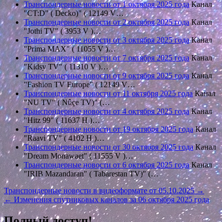
Транспондерные новости от 1 октября 2025 года
Канал
"CT:D" ( Decko)" ( 12149 V…
Транспондерные новости от 2 октября 2025 года
Канал
"Jothi TV" ( 3953 V )…
Транспондерные новости от 3 октября 2025 года
Канал
"Prima MAX" ( 11055 V )…
Транспондерные новости от 7 октября 2025 года
Канал
"Kidsy TV" ( 11310 V )…
Транспондерные новости от 9 октября 2025 года
Канал
"Fashion TV Europe" ( 12149 V…
Транспондерные новости от 11 октября 2025 года
Канал
"NU TV" ( Nûçe TV)" (…
Транспондерные новости от 4 октября 2025 года
Канал
"Hitz 99" ( 11637 Н )…
Транспондерные новости от 19 октября 2025 года
Канал
"Raavi TV" ( 4102 H )…
Транспондерные новости от 30 октября 2025 года
Канал
"Dream Monawaet" ( 11555 V )…
Транспондерные новости от 6 октября 2025 года
Канал
"IRIB Mazandaran" ( Tabarestan TV)" (…
Навигация
Транспондерные новости в видеоформате от 05.10.2025 →
← Изменения спутниковых каналов за 06 октября 2025 года
по
записям
Полный доступ!