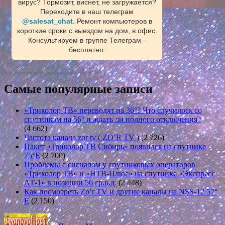
вирус? Тормозит, виснет, не загружается?
Переходите в наш телеграм
@salesat_chat
. Ремонт компьютеров в
короткие сроки с выездом на дом, в офис.
Консультируем в группе Телеграм -
бесплатно.
Самые популярные записи
«Триколор ТВ» переводят на 36°? Что случилось со
спутником на 56° и ждать ли полного отключения?
(4 662)
Частота канала zor tv ( ZO’R TV )
(2 726)
Пакет «Триколор ТВ Сибирь» появился на спутнике
75°E
(2 700)
Проблемы с сигналом у спутниковых операторов
«Триколор ТВ» и «НТВ-Плюс» на спутнике «Экспресс
АТ-1» в позиции 56 гр.в.д.
(2 448)
Как посмотреть Zo’r TV и другие каналы на NSS-12 57°
E
(2 150)