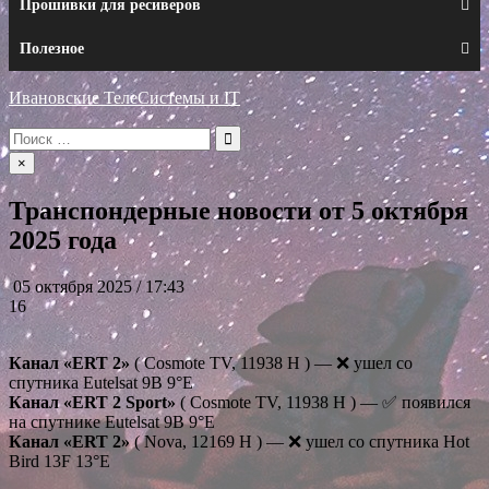
Прошивки для ресиверов
Полезное
Ивановские ТелеСистемы и IT
Искать:
×
Транспондерные новости от 5 октября
2025 года
05 октября 2025 / 17:43
16
Канал «ERT 2»
( Cosmote TV, 11938 H ) — ❌ ушел со
спутника Eutelsat 9B 9°E
Канал «ERT 2 Sport»
( Cosmote TV, 11938 H ) — ✅ появился
на спутнике Eutelsat 9B 9°E
Канал «ERT 2»
( Nova, 12169 H ) — ❌ ушел со спутника Hot
Bird 13F 13°E