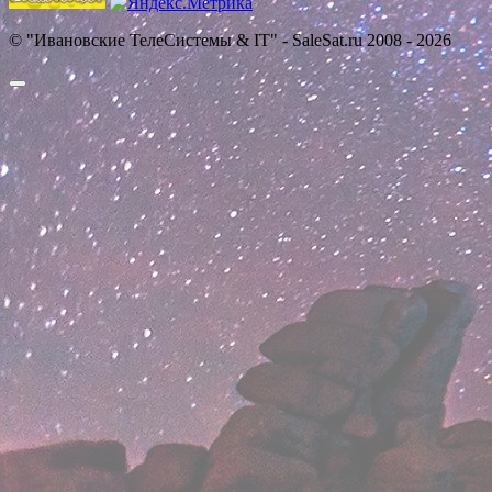
© "Ивановские ТелеСистемы & IT" - SaleSat.ru 2008 - 2026
Прокрутить
вверх