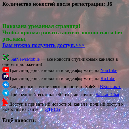
Количество новостей после регистрации: 36
Показана урезанная страница!
Чтобы просматривать контент полностью и без
рекламы,
Вам нужно получить доступ.>>>
SatNewsMobile
— все новости спутниковых каналов в
одном приложении!
Транспондерные новости в видеоформате, на
YouTube
Транспондерные новости в видеоформате, на
RuTube
Ежедневные спутниковые новости от SaleSat
ВКонтакте
Присоединяйтесь к нашей Telegram группе
Salesat_Chat
Доступ в приватный новостной канал и полный доступ к
новостям на сайте —
ЗДЕСЬ
Ещё новости: