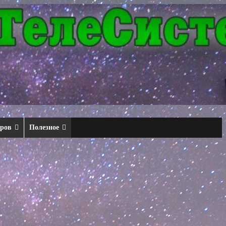
еров
Полезное