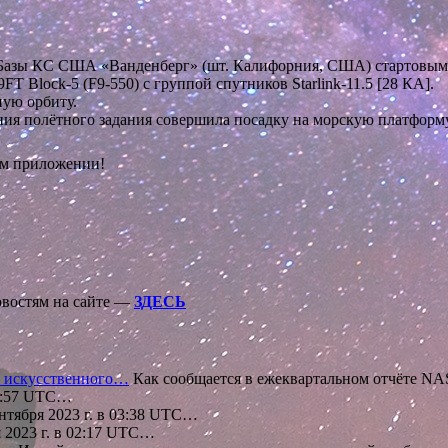
-4E Базы КС США «Ванденберг» (шт. Калифорния, США) стартовы
 Block-5 (F9-550) с группой спутников Starlink-11.5 [28 КА].
ую орбиту.
ения полётного задания совершила посадку на морскую платформ
ом приложении!
овостям на сайте —
ЗДЕСЬ
в искусственного…
Как сообщается в ежеквартальном отчёте NA
06:57 UTC…
нтября 2023 г. в 03:38 UTC…
 2023 г. в 02:17 UTC…