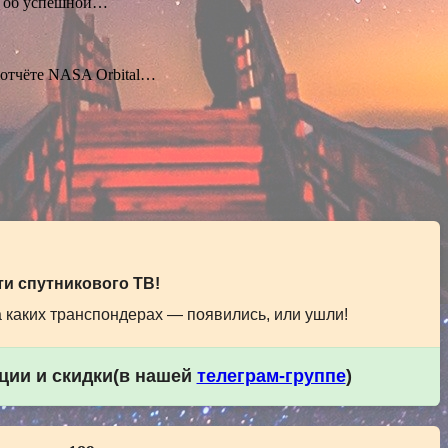
а об успешной…
 отчёте NASA Orbital…
и спутникового ТВ!
а каких транспондерах — появились, или ушли!
кции и скидки(в нашей
телеграм-группе
)