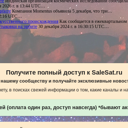
те
Индийская организация космических исследований сообщил
 2026 г. в 13:44 UTC…
орбите
Компания Momentus объявила 5 декабря, что три…
 02:16 UTC…
скусственного происхождения
Как сообщается в ежеквартальном
стыковки на орбите
30 декабря 2024 г. в 16:30:15 UTC…
Получите полный доступ к SaleSat.ru
 нашему сообществу и получайте эксклюзивные новост
ту, в поисках свежей информации о том, какие каналы и н
й (оплата один раз, доступ навсегда) *бывают а