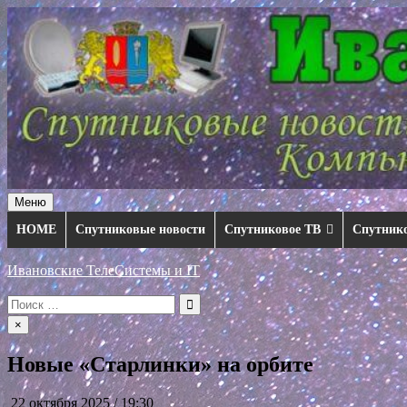
Перейти
к
содержимому
Меню
HOME
Спутниковые новости
Спутниковое ТВ
Спутник
Ивановские ТелеСистемы и IT
Искать:
×
Новые «Старлинки» на орбите
22 октября 2025 / 19:30