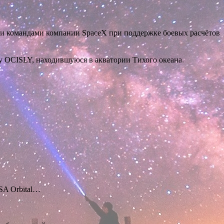
ми командами компании SpaceX при поддержке боевых расчётов
у OCISLY, находившуюся в акватории Тихого океана.
SA Orbital…