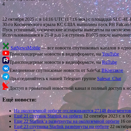
4
22 октября 2025 г. в 14:16 UTC (17:16 мск) с площадки SLC
30-го Космического крыла КС США выполнен пуск РН Falcon-9FT
Пуск успешный, космические аппараты выведены на околоземн
Использовавшаяся в 21-й раз 1-я ступень В1075 после выполн
SatNewsMobile
— все новости спутниковых каналов в одн
Транспондерные новости в видеоформате, на
YouTube
Транспондерные новости в видеоформате, на
RuTube
Ежедневные спутниковые новости от SaleSat
ВКонтакте
Присоединяйтесь к нашей Telegram группе
Salesat_Chat
Доступ в приватный новостной канал и полный доступ к н
Ещё новости:
На околоземной орбите отслеживаются 27148 фрагменто
Ещё 21 спутник Starlink на орбите
12 сентября 2023 г. в 
Еще 22 Starlink’а развёрнуты на околоземной орбите
16 се
Ещё 23 спутника Starlink развёрнуты на орбите
22 октября