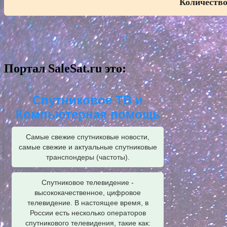
Количество
Портал SaleSat.ru это:
Спутниковое ТВ и
Компьютерная помощь
Самые свежие спутниковые новости,
самые свежие и актуальные спутниковые
транспондеры (частоты).
Спутниковое телевидение -
высококачественное, цифровое
телевидение. В настоящее время, в
России есть несколько операторов
спутникового телевидения, такие как: