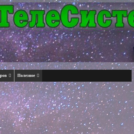
еров
Полезное