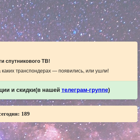
и спутникового ТВ!
а каких транспондерах — появились, или ушли!
кции и скидки(в нашей
телеграм-группе
)
сегодня:
189