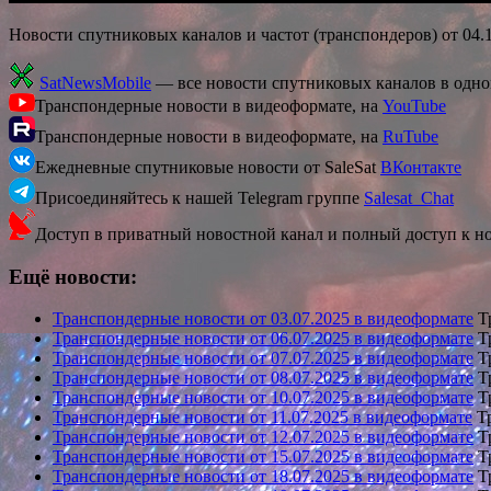
Новости спутниковых каналов и частот (транспондеров) от 04.
SatNewsMobile
— все новости спутниковых каналов в одн
Транспондерные новости в видеоформате, на
YouTube
Транспондерные новости в видеоформате, на
RuTube
Ежедневные спутниковые новости от SaleSat
ВКонтакте
Присоединяйтесь к нашей Telegram группе
Salesat_Chat
Доступ в приватный новостной канал и полный доступ к н
Ещё новости:
Транспондерные новости от 03.07.2025 в видеоформате
Тр
Транспондерные новости от 06.07.2025 в видеоформате
Тр
Транспондерные новости от 07.07.2025 в видеоформате
Тр
Транспондерные новости от 08.07.2025 в видеоформате
Тр
Транспондерные новости от 10.07.2025 в видеоформате
Тр
Транспондерные новости от 11.07.2025 в видеоформате
Тр
Транспондерные новости от 12.07.2025 в видеоформате
Тр
Транспондерные новости от 15.07.2025 в видеоформате
Тр
Транспондерные новости от 18.07.2025 в видеоформате
Тр