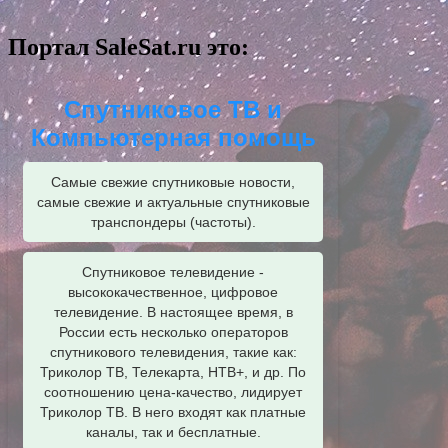
Портал SaleSat.ru это:
Спутниковое ТВ и
Компьютерная помощь
Самые свежие спутниковые новости,
самые свежие и актуальные спутниковые
транспондеры (частоты).
Спутниковое телевидение -
высококачественное, цифровое
телевидение. В настоящее время, в
России есть несколько операторов
спутникового телевидения, такие как:
Триколор ТВ, Телекарта, НТВ+, и др. По
соотношению цена-качество, лидирует
Триколор ТВ. В него входят как платные
каналы, так и бесплатные.