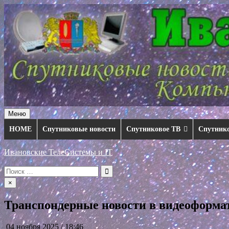
Перейти
к
содержимому
Меню
HOME
Спутниковые новости
Спутниковое ТВ
Спутник
Ивановские ТелеСистемы и IT
Искать:
×
Транспондерные новости в видеоформате
04 ноября 2025 / 18:46