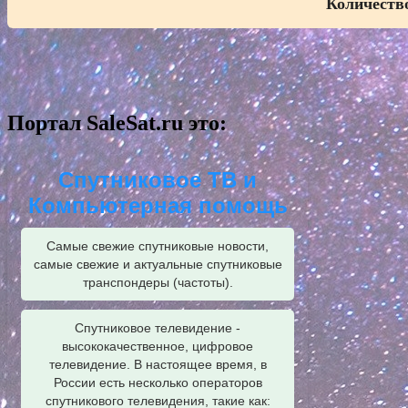
Количество
Портал SaleSat.ru это:
Спутниковое ТВ и
Компьютерная помощь
Самые свежие спутниковые новости,
самые свежие и актуальные спутниковые
транспондеры (частоты).
Спутниковое телевидение -
высококачественное, цифровое
телевидение. В настоящее время, в
России есть несколько операторов
спутникового телевидения, такие как: