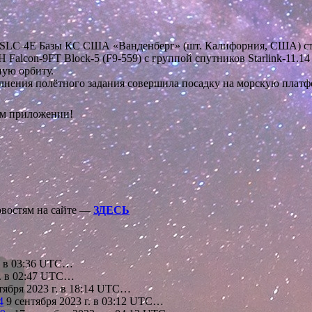
щадки SLC-4E Базы КС США «Ванденберг» (шт. Калифорния, США)
lcon-9FT Block-5 (F9-559) с группой спутников Starlink-11.14 
ую орбиту.
олнения полётного задания совершила посадку на морскую плат
ом приложении!
овостям на сайте —
ЗДЕСЬ
г. в 03:36 UTC…
г. в 02:47 UTC…
тября 2023 г. в 18:14 UTC…
4
9 сентября 2023 г. в 03:12 UTC…