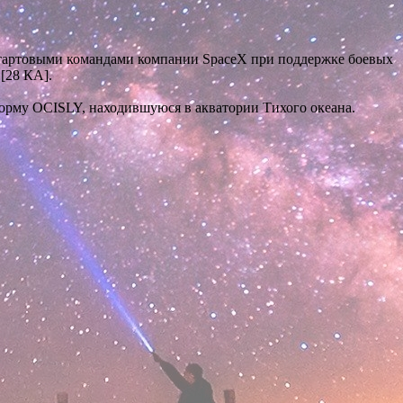
 стартовыми командами компании SpaceX при поддержке боевых
[28 КА].
форму OCISLY, находившуюся в акватории Тихого океана.