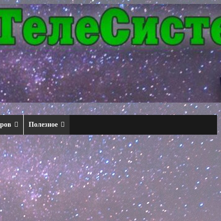
еров
Полезное