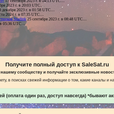
39»
17 сентября 2023 г. в 04:13 UTC…
бря 2023 г. в 20:03 UTC…
 декабря 2023 г. в 01:58 UTC…
ста 2024 г. в 07:35 UTC…
ников Starlink
25 сентября 2023 г. в 08:48 UTC…
. в 05:36 UTC…
Получите полный доступ к SaleSat.ru
 нашему сообществу и получайте эксклюзивные новост
ту, в поисках свежей информации о том, какие каналы и н
й (оплата один раз, доступ навсегда) *бывают а