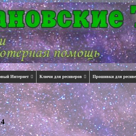
овый Интернет
Ключи для ресиверов
Прошивки для ресив
14