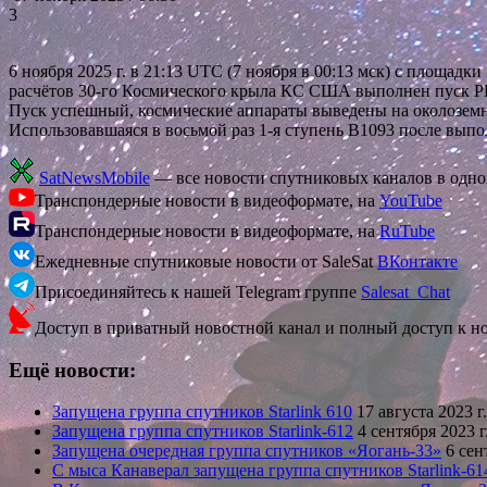
3
6 ноября 2025 г. в 21:13 UTC (7 ноября в 00:13 мск) с пло
расчётов 30-го Космического крыла КС США выполнен пуск РН Fa
Пуск успешный, космические аппараты выведены на околоземн
Использовавшаяся в восьмой раз 1-я ступень В1093 после вып
SatNewsMobile
— все новости спутниковых каналов в одн
Транспондерные новости в видеоформате, на
YouTube
Транспондерные новости в видеоформате, на
RuTube
Ежедневные спутниковые новости от SaleSat
ВКонтакте
Присоединяйтесь к нашей Telegram группе
Salesat_Chat
Доступ в приватный новостной канал и полный доступ к н
Ещё новости:
Запущена группа спутников Starlink 610
17 августа 2023 
Запущена группа спутников Starlink-612
4 сентября 2023 
Запущена очередная группа спутников «Яогань-33»
6 сен
С мыса Канаверал запущена группа спутников Starlink-61