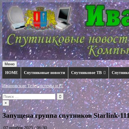
Перейти
к
содержимому
Меню
HOME
Спутниковые новости
Спутниковое ТВ
Спутник
Ивановские ТелеСистемы и IT
Искать:
×
Запущена группа спутников Starlink-11
07 ноября 2025 / 06:30