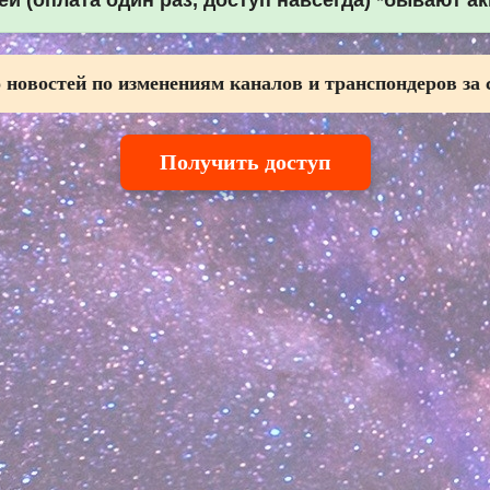
й (оплата один раз, доступ навсегда) *бывают а
 новостей по изменениям каналов и транспондеров за 
Получить доступ