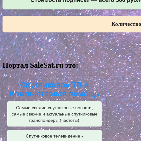
Стоимость подписки — всего 500 рубле
Количество
Портал SaleSat.ru это:
Спутниковое ТВ и
Компьютерная помощь
Самые свежие спутниковые новости,
самые свежие и актуальные спутниковые
транспондеры (частоты).
Спутниковое телевидение -