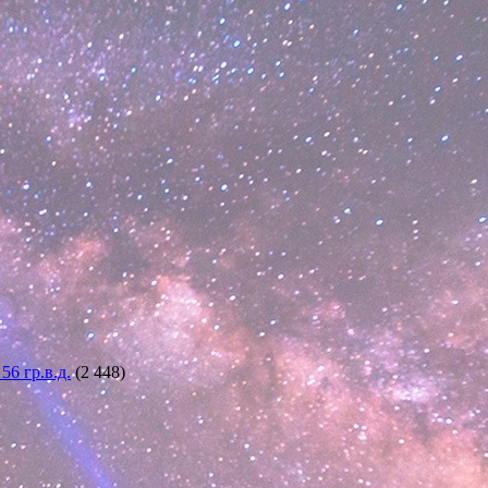
6 гр.в.д.
(2 448)