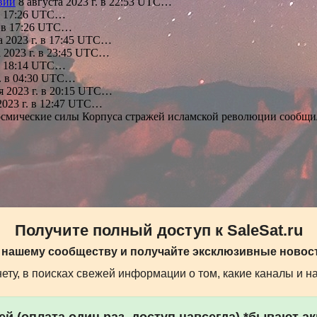
вий
8 августа 2023 г. в 22:53 UTC…
 в 17:26 UTC…
. в 17:26 UTC…
а 2023 г. в 17:45 UTC…
 2023 г. в 23:45 UTC…
 в 18:14 UTC…
г. в 04:30 UTC…
я 2023 г. в 20:15 UTC…
2023 г. в 12:47 UTC…
смические силы Корпуса стражей исламской революции сообщ
Получите полный доступ к SaleSat.ru
 нашему сообществу и получайте эксклюзивные новост
ту, в поисках свежей информации о том, какие каналы и н