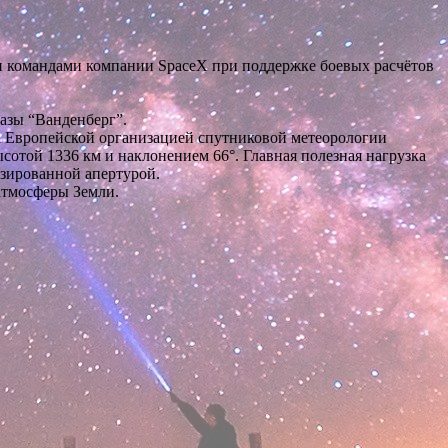
и командами компании SpaceX при поддержке боевых расчётов
Базы “Ванденберг”.
а Европейской организацией спутниковой метеорологии
той 1336 км и наклонением 66°. Главная полезная нагрузка
зированной апертурой.
атмосферы Земли.