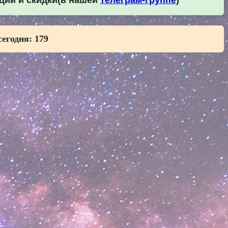
кции и скидки(в нашей
телеграм-группе
)
сегодня:
179