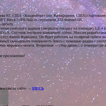
4E Базы КС США «Ванденберг» (шт. Калифорния, США) стартовым
 Block-5 (F9-564) со спутником ДЗЗ Sentinel-6B.
 орбиту.
лнения полётного задания совершила посадку на площадку LZ-4 
 NOAA. Спутник построен компанией Airbus. Миссия разработан
дований Франции). Он будет работать на полярной орбите высо
бный сканировать поверхность Земли с помощью радара с синте
овне мирового океана. Вторичная — сбор данных о температуре 
ом приложении!
овостям на сайте —
ЗДЕСЬ