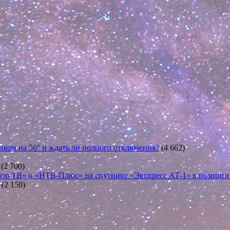
иком на 56° и ждать ли полного отключения?
(4 662)
(2 700)
ор ТВ» и «НТВ-Плюс» на спутнике «Экспресс АТ-1» в позиции 5
(2 150)