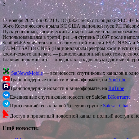
2
17 ноября 2025 г. в 05:21 UTC (08:21 мск) с площадки SLC-
30-го Космического крыла КС США выполнен пуск РН Falcon-9FT
Пуск успешный, космический аппарат выведен на околоземную
Использовавшаяся в третий раз 1-я ступень В1097 после выпо
Sentinel-6B является частью совместной миссии ESA, NASA и
(EUMETSAT) и CNES (Национальным центром космических иссле
космического аппарата — радиолокационный высотомер, спосо
Главная цель миссии — предоставлять для науки данные об ур
SatNewsMobile
— все новости спутниковых каналов в одн
Транспондерные новости в видеоформате, на
YouTube
Транспондерные новости в видеоформате, на
RuTube
Ежедневные спутниковые новости от SaleSat
ВКонтакте
Присоединяйтесь к нашей Telegram группе
Salesat_Chat
Доступ в приватный новостной канал и полный доступ к н
Ещё новости: