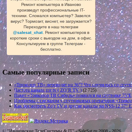
Ремонт компьютера в Иваново
произведут профессиональные IT-
техники. Сломался компьютер? Завелся
вирус? Тормозит, виснет, не загружается?
Переходите в наш телеграм
@salesat_chat
. Ремонт компьютеров в
короткие сроки с выездом на дом, в офис.
Консультируем в группе Телеграм -
бесплатно.
Самые популярные записи
«Триколор ТВ» переводят на 36°? Что случилось со спутн
Частота канала zor tv ( ZO’R TV )
(2 725)
Пакет «Триколор ТВ Сибирь» появился на спутнике 75°E
Проблемы с сигналом у спутниковых операторов «Трикол
Как посмотреть Zo’r TV и другие каналы на NSS-12 57° E
© "Ивановские ТелеСистемы & IT" - SaleSat.ru 2008 - 2026