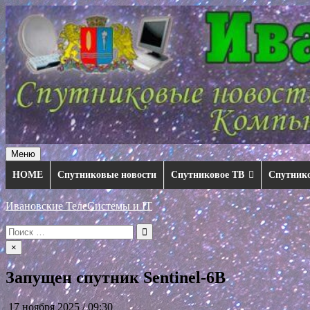
Перейти
к
содержимому
Меню
HOME
Спутниковые новости
Спутниковое ТВ
Спутник
Ивановские ТелеСистемы и IT
Искать:
×
Запущен спутник Sentinel-6B
17 ноября 2025 / 09:30