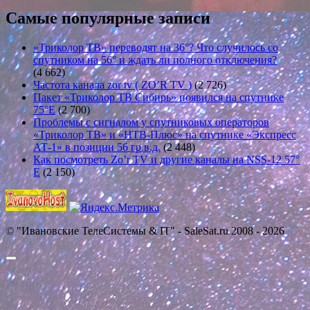
Самые популярные записи
«Триколор ТВ» переводят на 36°? Что случилось со
спутником на 56° и ждать ли полного отключения?
(4 662)
Частота канала zor tv ( ZO’R TV )
(2 726)
Пакет «Триколор ТВ Сибирь» появился на спутнике
75°E
(2 700)
Проблемы с сигналом у спутниковых операторов
«Триколор ТВ» и «НТВ-Плюс» на спутнике «Экспресс
АТ-1» в позиции 56 гр.в.д.
(2 448)
Как посмотреть Zo’r TV и другие каналы на NSS-12 57°
E
(2 150)
© "Ивановские ТелеСистемы & IT" - SaleSat.ru 2008 - 2026
Прокрутить
вверх