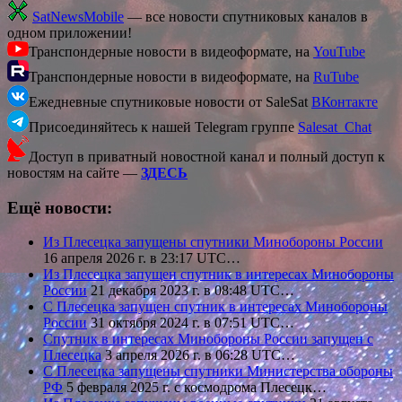
SatNewsMobile
— все новости спутниковых каналов в
одном приложении!
Транспондерные новости в видеоформате, на
YouTube
Транспондерные новости в видеоформате, на
RuTube
Ежедневные спутниковые новости от SaleSat
ВКонтакте
Присоединяйтесь к нашей Telegram группе
Salesat_Chat
Доступ в приватный новостной канал и полный доступ к
новостям на сайте —
ЗДЕСЬ
Ещё новости:
Из Плесецка запущены спутники Минобороны России
16 апреля 2026 г. в 23:17 UTC…
Из Плесецка запущен спутник в интересах Минобороны
России
21 декабря 2023 г. в 08:48 UTC…
С Плесецка запущен спутник в интересах Минобороны
России
31 октября 2024 г. в 07:51 UTC…
Спутник в интересах Минобороны России запущен с
Плесецка
3 апреля 2026 г. в 06:28 UTC…
С Плесецка запущены спутники Министерства обороны
РФ
5 февраля 2025 г. с космодрома Плесецк…