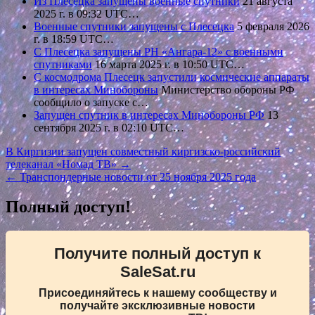
Из Плесецка запущены военные спутники
21 августа
2025 г. в 09:32 UTC…
Военные спутники запущены с Плесецка
5 февраля 2026
г. в 18:59 UTC…
С Плесецка запущены РН «Ангара-12» с военными
спутниками
16 марта 2025 г. в 10:50 UTC…
С космодрома Плесецк запустили космические аппараты
в интересах Минобороны
Министерство обороны РФ
сообщило о запуске с…
Запущен спутник в интересах Минобороны РФ
13
сентября 2025 г. в 02:10 UTC…
Навигация
В Киргизии запущен совместный киргизско-российский
телеканал «Номад ТВ» →
по
← Транспондерные новости от 25 ноября 2025 года
записям
Полный доступ!
Получите полный доступ к
SaleSat.ru
Присоединяйтесь к нашему сообществу и
получайте эксклюзивные новости