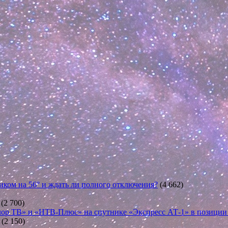
иком на 56° и ждать ли полного отключения?
(4 662)
(2 700)
ор ТВ» и «НТВ-Плюс» на спутнике «Экспресс АТ-1» в позиции 5
(2 150)