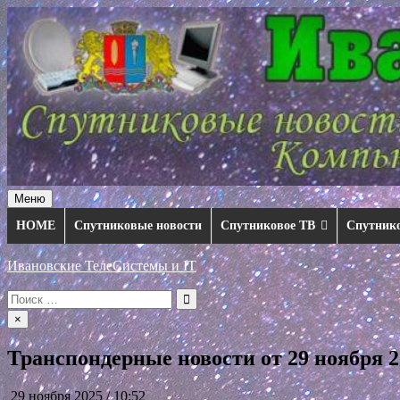
Перейти
к
содержимому
Меню
HOME
Спутниковые новости
Спутниковое ТВ
Спутник
Ивановские ТелеСистемы и IT
Искать:
×
Транспондерные новости от 29 ноября 2
29 ноября 2025 / 10:52