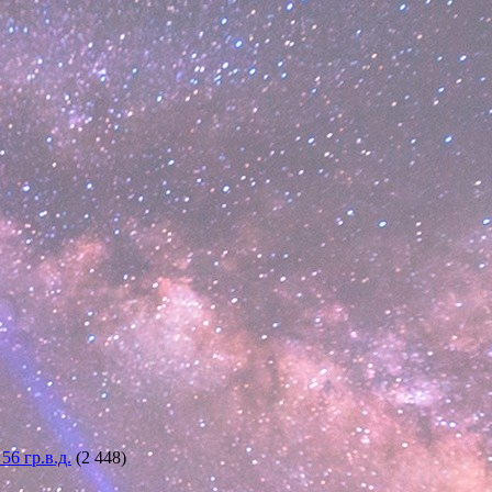
6 гр.в.д.
(2 448)