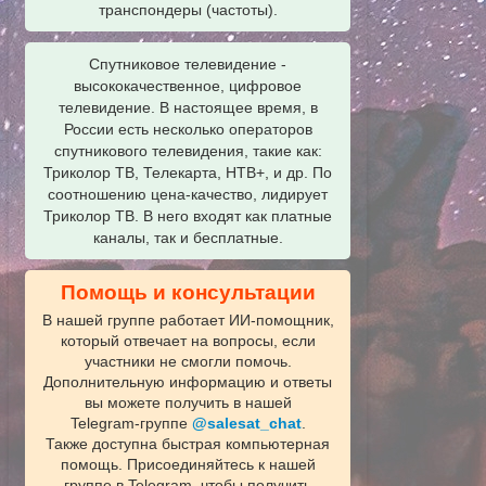
транспондеры (частоты).
Спутниковое телевидение -
высококачественное, цифровое
телевидение. В настоящее время, в
России есть несколько операторов
спутникового телевидения, такие как:
Триколор ТВ, Телекарта, НТВ+, и др. По
соотношению цена-качество, лидирует
Триколор ТВ. В него входят как платные
каналы, так и бесплатные.
Помощь и консультации
В нашей группе работает ИИ‑помощник,
который отвечает на вопросы, если
участники не смогли помочь.
Дополнительную информацию и ответы
вы можете получить в нашей
Telegram‑группе
@salesat_chat
.
Также доступна быстрая компьютерная
помощь. Присоединяйтесь к нашей
группе в Telegram, чтобы получить