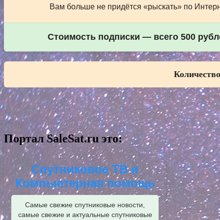
Вам больше не придётся «рыскать» по Интерне
Стоимость подписки — всего 500 рубле
Количество
Портал SaleSat.ru это:
Спутниковое ТВ и
Компьютерная помощь
Самые свежие спутниковые новости,
самые свежие и актуальные спутниковые