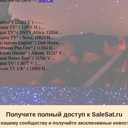
овостям на сайте —
ЗДЕСЬ
diya" ( 12284 V ) —…
sirat TV" ( 12691 H )…
grai TV" ( DSTV Africa, 12034…
lpha TV" ( Nova, 11823 H…
l Jazeera English" ( Dish Home,…
ersiana Plus One" ( 11304 Н…
stoto Direkte" ( Allente, 11247 V…
sat Nature East" ( 11766 V…
tmu TV" ( 3675 V )…
Gems TV UK" ( 11082 H…
Получите полный доступ к SaleSat.ru
 нашему сообществу и получайте эксклюзивные новост