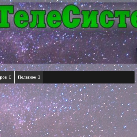
еров
Полезное