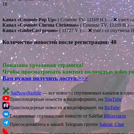
18
Канал «Cosmote Pop Up»
( Cosmote TV, 12169 H ) — ❌ ушел со
Канал «Cosmote Cinema Christmas»
( Cosmote TV, 12169 H ) —
Канал «GlobeCast promo»
( 11727 V ) — ❌ ушел со спутника H
Количество новостей после регистрации: 40
Показана урезанная страница!
Чтобы просматривать контент полностью и без р
Вам нужно получить доступ.>>>
SatNewsMobile
— все новости спутниковых каналов в одн
Транспондерные новости в видеоформате, на
YouTube
Транспондерные новости в видеоформате, на
RuTube
Ежедневные спутниковые новости от SaleSat
ВКонтакте
Присоединяйтесь к нашей Telegram группе
Salesat_Chat