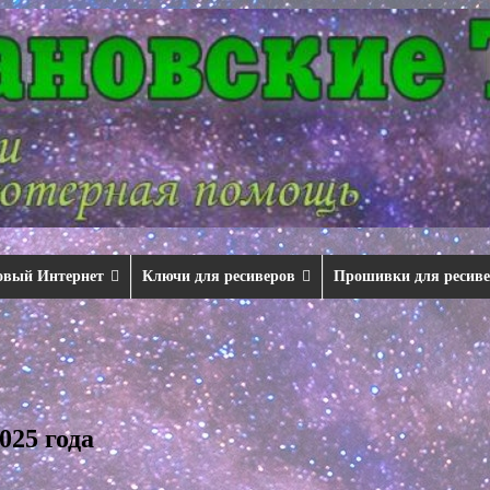
овый Интернет
Ключи для ресиверов
Прошивки для ресив
025 года