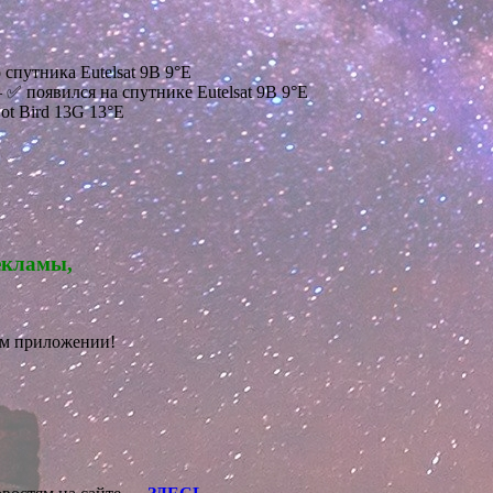
 спутника Eutelsat 9B 9°E
 ✅ появился на спутнике Eutelsat 9B 9°E
ot Bird 13G 13°E
екламы,
ом приложении!