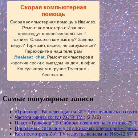
Скорая компьютерная
помощь
Скорая компьютерная помощь в Иваново.
Ремонт компьютера в Иваново
произведут профессиональные IT-
техники. Сломался компьютер? Завелся
вирус? Тормозит, виснет, не загружается?
Переходите в наш телеграм
@salesat_chat
. Ремонт компьютеров в
короткие сроки с выездом на дом, в офис.
Консультируем в группе Телеграм -
бесплатно.
Самые популярные записи
«Триколор ТВ» переводят на 36°? Что случилось со спутн
Частота канала zor tv ( ZO’R TV )
(2 726)
Пакет «Триколор ТВ Сибирь» появился на спутнике 75°E
Проблемы с сигналом у спутниковых операторов «Трикол
Как посмотреть Zo’r TV и другие каналы на NSS-12 57° E