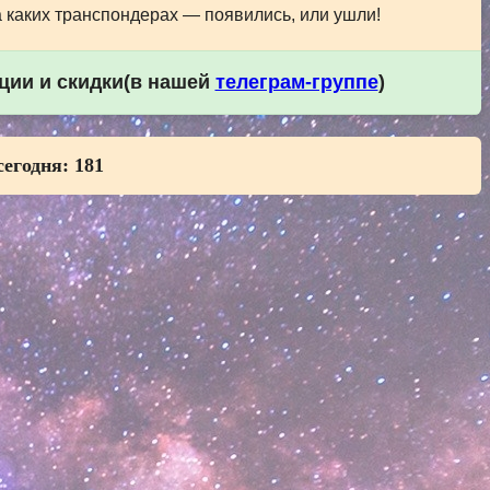
а каких транспондерах — появились, или ушли!
кции и скидки(в нашей
телеграм-группе
)
сегодня:
181