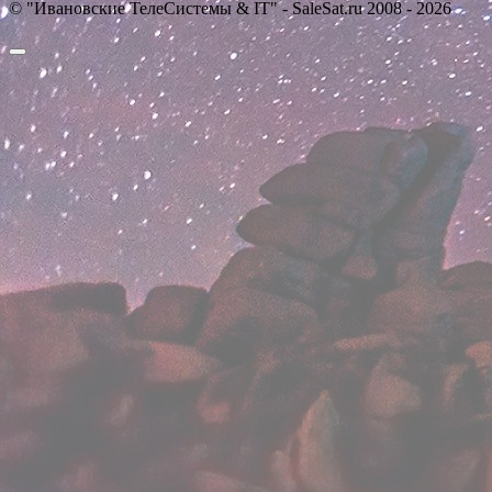
© "Ивановские ТелеСистемы & IT" - SaleSat.ru 2008 - 2026
Прокрутить
вверх