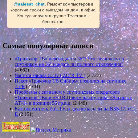
@salesat_chat
. Ремонт компьютеров в
короткие сроки с выездом на дом, в офис.
Консультируем в группе Телеграм -
бесплатно.
Самые популярные записи
«Триколор ТВ» переводят на 36°? Что случилось со
спутником на 56° и ждать ли полного отключения?
(4 662)
Частота канала zor tv ( ZO’R TV )
(2 727)
Пакет «Триколор ТВ Сибирь» появился на спутнике
75°E
(2 701)
Проблемы с сигналом у спутниковых операторов
«Триколор ТВ» и «НТВ-Плюс» на спутнике «Экспресс
АТ-1» в позиции 56 гр.в.д.
(2 448)
Как посмотреть Zo’r TV и другие каналы на NSS-12 57°
E
(2 151)