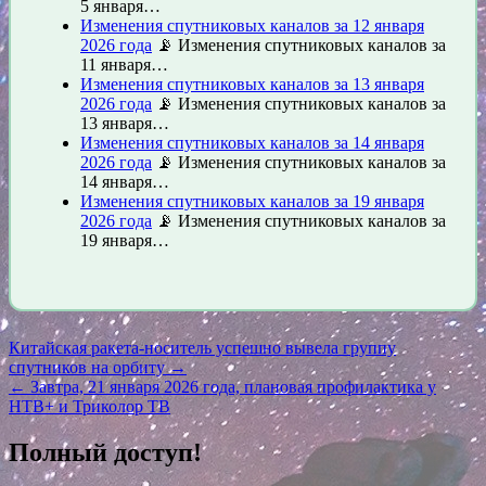
5 января…
Изменения спутниковых каналов за 12 января
2026 года
📡 Изменения спутниковых каналов за
11 января…
Изменения спутниковых каналов за 13 января
2026 года
📡 Изменения спутниковых каналов за
13 января…
Изменения спутниковых каналов за 14 января
2026 года
📡 Изменения спутниковых каналов за
14 января…
Изменения спутниковых каналов за 19 января
2026 года
📡 Изменения спутниковых каналов за
19 января…
Навигация
Китайская ракета-носитель успешно вывела группу
спутников на орбиту →
по
← Завтра, 21 января 2026 года, плановая профилактика у
записям
НТВ+ и Триколор ТВ
Полный доступ!