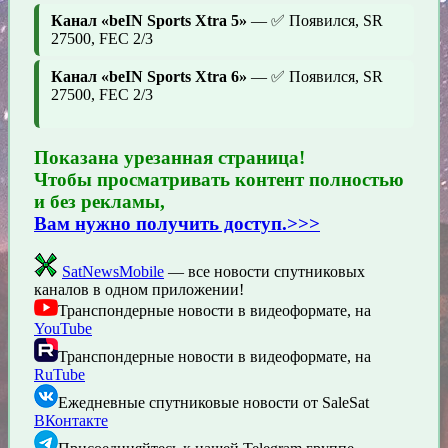
Канал «beIN Sports Xtra 5»
— ✅ Появился, SR
27500, FEC 2/3
Канал «beIN Sports Xtra 6»
— ✅ Появился, SR
27500, FEC 2/3
Показана урезанная страница!
Чтобы просматривать контент полностью
и без рекламы,
Вам нужно получить доступ.>>>
SatNewsMobile
— все новости спутниковых
каналов в одном приложении!
Транспондерные новости в видеоформате, на
YouTube
Транспондерные новости в видеоформате, на
RuTube
Ежедневные спутниковые новости от SaleSat
ВКонтакте