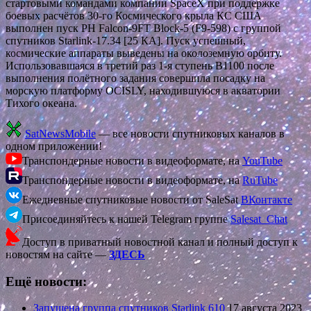
стартовыми командами компании SpaceX при поддержке
боевых расчётов 30-го Космического крыла КС США
выполнен пуск РН Falcon-9FT Block-5 (F9-598) с группой
спутников Starlink-17.34 [25 КА]. Пуск успешный,
космические аппараты выведены на околоземную орбиту.
Использовавшаяся в третий раз 1-я ступень В1100 после
выполнения полётного задания совершила посадку на
морскую платформу OCISLY, находившуюся в акватории
Тихого океана.
SatNewsMobile
— все новости спутниковых каналов в
одном приложении!
Транспондерные новости в видеоформате, на
YouTube
Транспондерные новости в видеоформате, на
RuTube
Ежедневные спутниковые новости от SaleSat
ВКонтакте
Присоединяйтесь к нашей Telegram группе
Salesat_Chat
Доступ в приватный новостной канал и полный доступ к
новостям на сайте —
ЗДЕСЬ
Ещё новости:
Запущена группа спутников Starlink 610
17 августа 2023