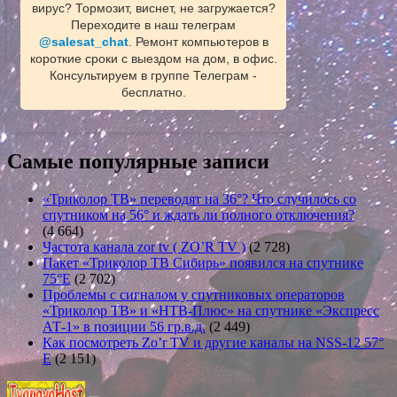
вирус? Тормозит, виснет, не загружается?
Переходите в наш телеграм
@salesat_chat
. Ремонт компьютеров в
короткие сроки с выездом на дом, в офис.
Консультируем в группе Телеграм -
бесплатно.
Самые популярные записи
«Триколор ТВ» переводят на 36°? Что случилось со
спутником на 56° и ждать ли полного отключения?
(4 664)
Частота канала zor tv ( ZO’R TV )
(2 728)
Пакет «Триколор ТВ Сибирь» появился на спутнике
75°E
(2 702)
Проблемы с сигналом у спутниковых операторов
«Триколор ТВ» и «НТВ-Плюс» на спутнике «Экспресс
АТ-1» в позиции 56 гр.в.д.
(2 449)
Как посмотреть Zo’r TV и другие каналы на NSS-12 57°
E
(2 151)