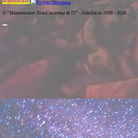
© "Ивановские ТелеСистемы & IT" - SaleSat.ru 2008 - 2026
Прокрутить
вверх