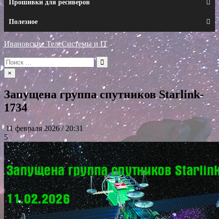
Прошивки для ресиверов
Полезное
Ивановские ТелеСистемы и IT
Искать:
×
Запущена группа спутников Starlink-
1734
11 февраля 2026 / 20:31
5