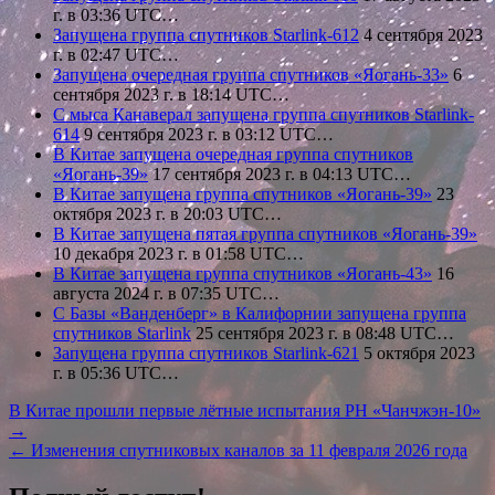
г. в 03:36 UTC…
Запущена группа спутников Starlink-612
4 сентября 2023
г. в 02:47 UTC…
Запущена очередная группа спутников «Яогань-33»
6
сентября 2023 г. в 18:14 UTC…
С мыса Канаверал запущена группа спутников Starlink-
614
9 сентября 2023 г. в 03:12 UTC…
В Китае запущена очередная группа спутников
«Яогань-39»
17 сентября 2023 г. в 04:13 UTC…
В Китае запущена группа спутников «Яогань-39»
23
октября 2023 г. в 20:03 UTC…
В Китае запущена пятая группа спутников «Яогань-39»
10 декабря 2023 г. в 01:58 UTC…
В Китае запущена группа спутников «Яогань-43»
16
августа 2024 г. в 07:35 UTC…
С Базы «Ванденберг» в Калифорнии запущена группа
спутников Starlink
25 сентября 2023 г. в 08:48 UTC…
Запущена группа спутников Starlink-621
5 октября 2023
г. в 05:36 UTC…
Навигация
В Китае прошли первые лётные испытания РН «Чанчжэн-10»
→
по
← Изменения спутниковых каналов за 11 февраля 2026 года
записям