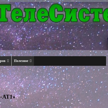
еров
Полезное
с-АТ1»