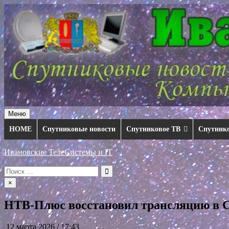
Перейти
к
содержимому
Меню
HOME
Спутниковые новости
Спутниковое ТВ
Спутник
Ивановские ТелеСистемы и IT
Искать:
×
НТВ-Плюс восстановил трансляцию в С
12 марта 2026 / 17:43