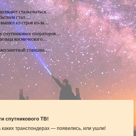
должают сталкиваться…
обытием стал…
вышел из строя из-за…
 у спутниковых операторов…
дельца космического…
межпланетной станции…
и спутникового ТВ!
а каких транспондерах — появились, или ушли!