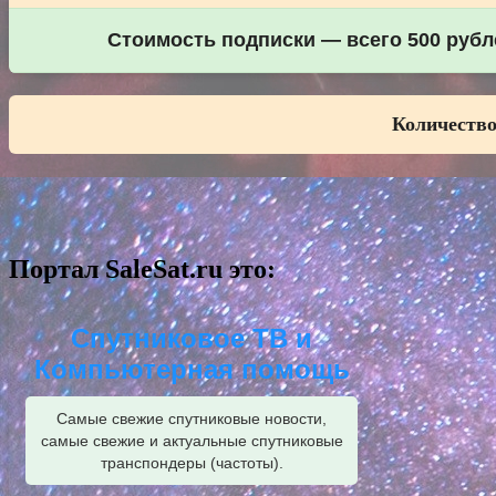
Стоимость подписки — всего 500 рубле
Количество
Портал SaleSat.ru это:
Спутниковое ТВ и
Компьютерная помощь
Самые свежие спутниковые новости,
самые свежие и актуальные спутниковые
транспондеры (частоты).