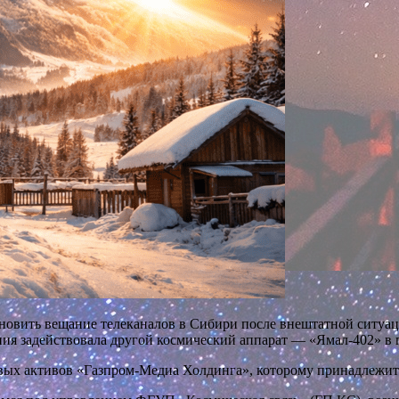
овить вещание телеканалов в Сибири после внештатной ситуаци
ия задействовала другой космический аппарат — «Ямал-402» в п
вых активов «Газпром-Медиа Холдинга», которому принадлежит