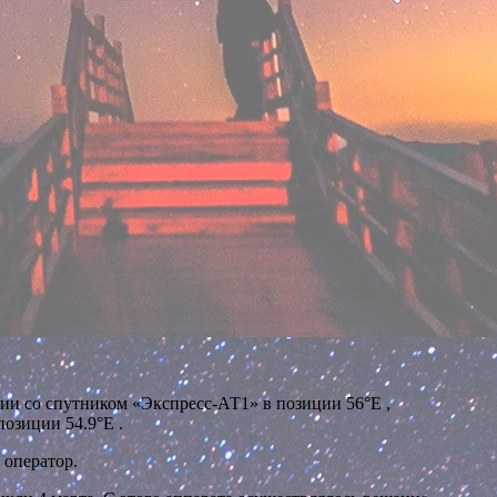
и со спутником «Экспресс-АТ1» в позиции 56°E ,
озиции 54.9°E .
 оператор.