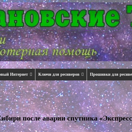
овый Интернет
Ключи для ресиверов
Прошивки для ресив
ибири после аварии спутника «Экспрес