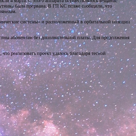
ли 4 марта. С этого аппарата осуществлялось вещание
путника была прервана. В ГП КС позже сообщили, что
ерянным.
мические системы» и расположенный в орбитальной позиции
.
тупны абонентам без дополнительной платы. Для продолжения
что реализовать проект удалось благодаря тесной