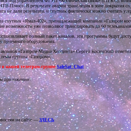
ся под управлением ФГУП «Космическая связь» (ГП КС), возник
НТВ-Плюс». В результате аварии трансляция в зоне покрытия с
та не дали результата, и спутник фактически можно считать ут
на спутник «Ямал-402», принадлежащий компании «Газпром кос
ие возможности уже позволяют транслировать до 60 телеканалов
осстанавливает полный пакет каналов, эти программы будут дос
ку приемного оборудования.
 активов «Газпром-Медиа Холдинга» Сергей Косинский отметил, 
стемы группы «Газпром».
й в нашей телеграм-группе
SaleSat_Chat
ом приложении!
овостям на сайте —
ЗДЕСЬ