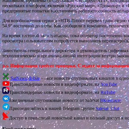
Напомним, проблемы со спутником «Экспресс-АТ1», находящим
нескольких платформ, включая «Русский мир», «Триколор» и «
предпринятые попытки восстановить работоспособность аппара
Для возобновления сервиса «НТВ-Плюс» перевел трансляцию 
54.9° восточной долготы. Как сообщили в компании, техническ
На время тестовой эксплуатации, пока оператор постепенно в
просмотра пользователям потребуется выполнить перенастрой
Заместитель генерального директора и руководитель цифровых
технологической и организационной интеграции внутри экоси
p.s. Информация требует проверки. Следите за информацие
SatNewsMobile
— все новости спутниковых каналов в одн
Транспондерные новости в видеоформате, на
YouTube
Транспондерные новости в видеоформате, на
RuTube
Ежедневные спутниковые новости от SaleSat
ВКонтакте
Присоединяйтесь к нашей Telegram группе
Salesat_Chat
Доступ в приватный новостной канал и полный доступ к н