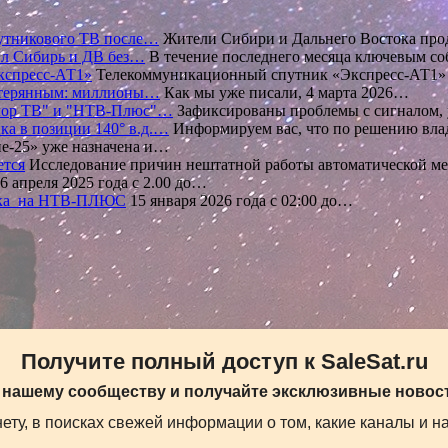
путникового ТВ после…
Жители Сибири и Дальнего Востока про
ил Сибирь и ДВ без…
В течение последнего месяца ключевым с
Экспресс-АТ1»
Телекоммуникационный спутник «Экспресс-АТ1» 
утерянным: миллионы…
Как мы уже писали, 4 марта 2026…
олор ТВ" и "НТВ-Плюс"…
Зафиксированы проблемы с сигналом,
а в позиции 140° в.д.…
Информируем вас, что по решению вла
е-25» уже назначена и…
ется
Исследование причин нештатной работы автоматической 
6 апреля 2025 года с 2.00 до…
ктика на НТВ-ПЛЮС
15 января 2026 года с 02:00 до…
Получите полный доступ к SaleSat.ru
 нашему сообществу и получайте эксклюзивные новост
ту, в поисках свежей информации о том, какие каналы и н