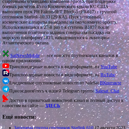
стартовыми командами компании SpaceX при поддержке
боевых расчётов 45-го Космического крыла КС США
выполнен пуск РН Falcon-9FT Block-5 (F9-617) с группой
спутников Starlink-10.33 [29 КА]. Пуск успешный,
космические аппараты выведены на околоземную орбиту.
Использовавшаяся в 27-й раз 1-я ступень В1077 после
выполнения полётного задания совершила посадку на
морскую платформу JRTI, находившуюся в акватории
Атлантического океана.
SatNewsMobile
— все новости спутниковых каналов в
одном приложении!
Транспондерные новости в видеоформате, на
YouTube
Транспондерные новости в видеоформате, на
RuTube
Ежедневные спутниковые новости от SaleSat
ВКонтакте
Присоединяйтесь к нашей Telegram группе
Salesat_Chat
Доступ в приватный новостной канал и полный доступ к
новостям на сайте —
ЗДЕСЬ
Ещё новости:
Запущена группа спутников Starlink 610
17 августа 2023