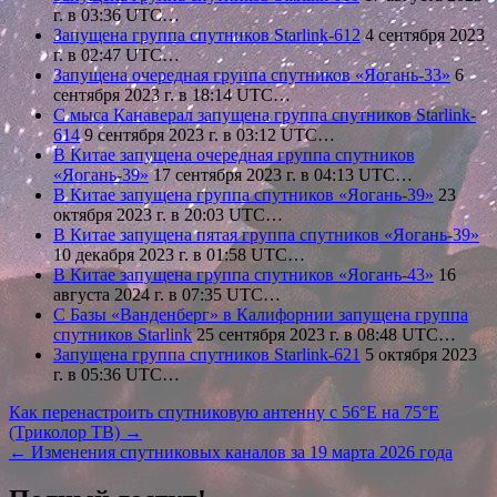
г. в 03:36 UTC…
Запущена группа спутников Starlink-612
4 сентября 2023
г. в 02:47 UTC…
Запущена очередная группа спутников «Яогань-33»
6
сентября 2023 г. в 18:14 UTC…
С мыса Канаверал запущена группа спутников Starlink-
614
9 сентября 2023 г. в 03:12 UTC…
В Китае запущена очередная группа спутников
«Яогань-39»
17 сентября 2023 г. в 04:13 UTC…
В Китае запущена группа спутников «Яогань-39»
23
октября 2023 г. в 20:03 UTC…
В Китае запущена пятая группа спутников «Яогань-39»
10 декабря 2023 г. в 01:58 UTC…
В Китае запущена группа спутников «Яогань-43»
16
августа 2024 г. в 07:35 UTC…
С Базы «Ванденберг» в Калифорнии запущена группа
спутников Starlink
25 сентября 2023 г. в 08:48 UTC…
Запущена группа спутников Starlink-621
5 октября 2023
г. в 05:36 UTC…
Навигация
Как перенастроить спутниковую антенну с 56°E на 75°E
(Триколор ТВ) →
по
← Изменения спутниковых каналов за 19 марта 2026 года
записям