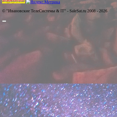
© "Ивановские ТелеСистемы & IT" - SaleSat.ru 2008 - 2026
Прокрутить
вверх