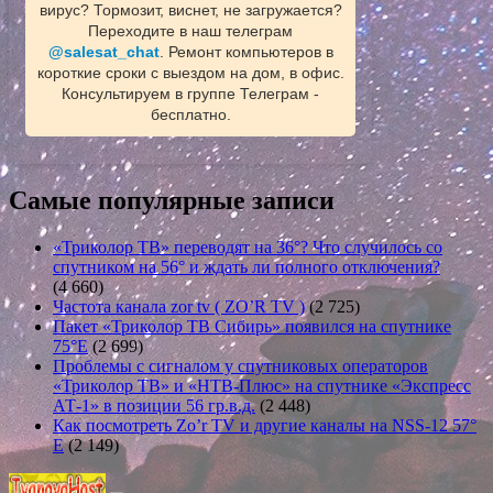
вирус? Тормозит, виснет, не загружается?
Переходите в наш телеграм
@salesat_chat
. Ремонт компьютеров в
короткие сроки с выездом на дом, в офис.
Консультируем в группе Телеграм -
бесплатно.
Самые популярные записи
«Триколор ТВ» переводят на 36°? Что случилось со
спутником на 56° и ждать ли полного отключения?
(4 660)
Частота канала zor tv ( ZO’R TV )
(2 725)
Пакет «Триколор ТВ Сибирь» появился на спутнике
75°E
(2 699)
Проблемы с сигналом у спутниковых операторов
«Триколор ТВ» и «НТВ-Плюс» на спутнике «Экспресс
АТ-1» в позиции 56 гр.в.д.
(2 448)
Как посмотреть Zo’r TV и другие каналы на NSS-12 57°
E
(2 149)