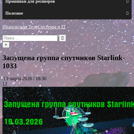
Прошивки для ресиверов
Полезное
Ивановские ТелеСистемы и IT
Искать:
×
Запущена группа спутников Starlink-
1033
19 марта 2026 / 18:30
12