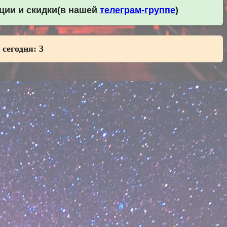
кции и скидки(в нашей
телеграм-группе
)
 сегодня:
3