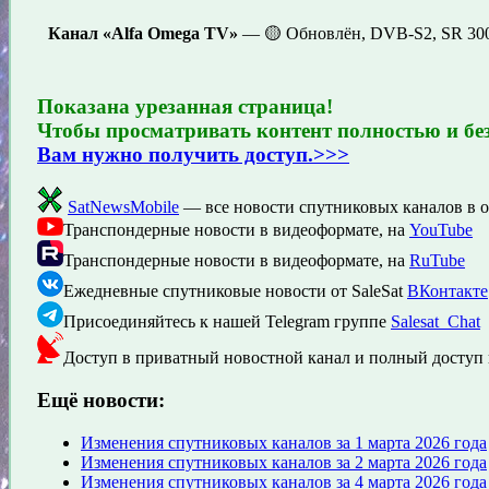
Канал «Alfa Omega TV»
— 🟡 Обновлён, DVB-S2, SR 300
Показана урезанная страница!
Чтобы просматривать контент полностью и бе
Вам нужно получить доступ.>>>
SatNewsMobile
— все новости спутниковых каналов в 
Транспондерные новости в видеоформате, на
YouTube
Транспондерные новости в видеоформате, на
RuTube
Ежедневные спутниковые новости от SaleSat
ВКонтакте
Присоединяйтесь к нашей Telegram группе
Salesat_Chat
Доступ в приватный новостной канал и полный доступ 
Ещё новости:
Изменения спутниковых каналов за 1 марта 2026 года
Изменения спутниковых каналов за 2 марта 2026 года
Изменения спутниковых каналов за 4 марта 2026 года