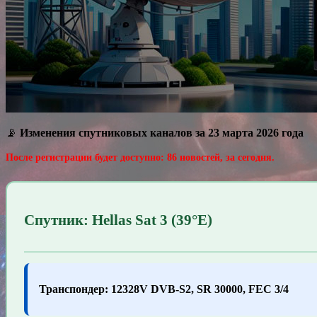
📡
Изменения спутниковых каналов за 23 марта 2026 года
После регистрации будет доступно: 86 новостей, за сегодня.
Спутник: Hellas Sat 3 (39°E)
Транспондер: 12328V DVB-S2, SR 30000, FEC 3/4