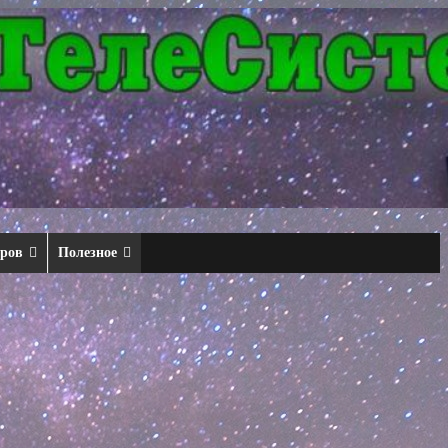
еров
Полезное