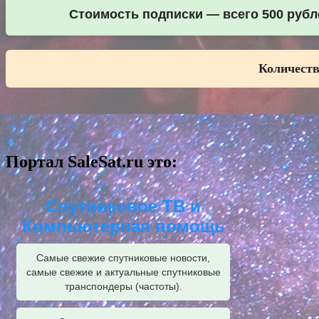
Стоимость подписки — всего 500 рубле
Количеств
Портал SaleSat.ru это:
Спутниковое ТВ и
Компьютерная помощь
Самые свежие спутниковые новости,
самые свежие и актуальные спутниковые
транспондеры (частоты).