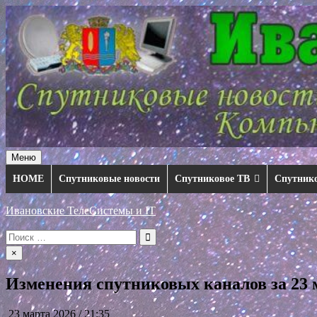
Перейти
к
содержимому
Меню
HOME
Спутниковые новости
Спутниковое ТВ
Спутник
Ивановские ТелеСистемы и IT
Искать:
×
Изменения спутниковых каналов за 23 м
23 марта 2026 / 21:35