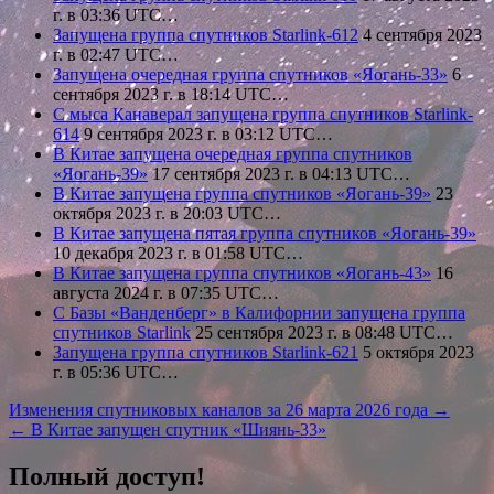
г. в 03:36 UTC…
Запущена группа спутников Starlink-612
4 сентября 2023
г. в 02:47 UTC…
Запущена очередная группа спутников «Яогань-33»
6
сентября 2023 г. в 18:14 UTC…
С мыса Канаверал запущена группа спутников Starlink-
614
9 сентября 2023 г. в 03:12 UTC…
В Китае запущена очередная группа спутников
«Яогань-39»
17 сентября 2023 г. в 04:13 UTC…
В Китае запущена группа спутников «Яогань-39»
23
октября 2023 г. в 20:03 UTC…
В Китае запущена пятая группа спутников «Яогань-39»
10 декабря 2023 г. в 01:58 UTC…
В Китае запущена группа спутников «Яогань-43»
16
августа 2024 г. в 07:35 UTC…
С Базы «Ванденберг» в Калифорнии запущена группа
спутников Starlink
25 сентября 2023 г. в 08:48 UTC…
Запущена группа спутников Starlink-621
5 октября 2023
г. в 05:36 UTC…
Навигация
Изменения спутниковых каналов за 26 марта 2026 года →
← В Китае запущен спутник «Шиянь-33»
по
записям
Полный доступ!