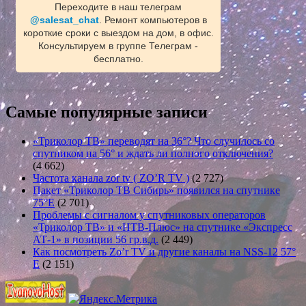
Переходите в наш телеграм
@salesat_chat
. Ремонт компьютеров в
короткие сроки с выездом на дом, в офис.
Консультируем в группе Телеграм -
бесплатно.
Самые популярные записи
«Триколор ТВ» переводят на 36°? Что случилось со
спутником на 56° и ждать ли полного отключения?
(4 662)
Частота канала zor tv ( ZO’R TV )
(2 727)
Пакет «Триколор ТВ Сибирь» появился на спутнике
75°E
(2 701)
Проблемы с сигналом у спутниковых операторов
«Триколор ТВ» и «НТВ-Плюс» на спутнике «Экспресс
АТ-1» в позиции 56 гр.в.д.
(2 449)
Как посмотреть Zo’r TV и другие каналы на NSS-12 57°
E
(2 151)