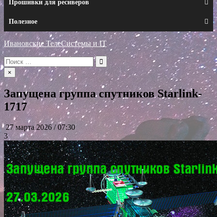
Прошивки для ресиверов
Полезное
Ивановские ТелеСистемы и IT
Искать:
×
Запущена группа спутников Starlink-
1717
27 марта 2026 / 07:30
3