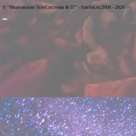
© "Ивановские ТелеСистемы & IT" - SaleSat.ru 2008 - 2026
Прокрутить
вверх