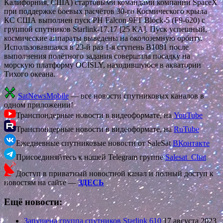
Калифорния, США) стартовыми командами компании SpaceX
при поддержке боевых расчётов 30-го Космического крыла
КС США выполнен пуск РН Falcon-9FT Block-5 (F9-620) с
группой спутников Starlink-17.17 [25 КА]. Пуск успешный,
космические аппараты выведены на околоземную орбиту.
Использовавшаяся в 23-й раз 1-я ступень В1081 после
выполнения полётного задания совершила посадку на
морскую платформу OCISLY, находившуюся в акватории
Тихого океана.
SatNewsMobile
— все новости спутниковых каналов в
одном приложении!
Транспондерные новости в видеоформате, на
YouTube
Транспондерные новости в видеоформате, на
RuTube
Ежедневные спутниковые новости от SaleSat
ВКонтакте
Присоединяйтесь к нашей Telegram группе
Salesat_Chat
Доступ в приватный новостной канал и полный доступ к
новостям на сайте —
ЗДЕСЬ
Ещё новости:
Запущена группа спутников Starlink 610
17 августа 2023