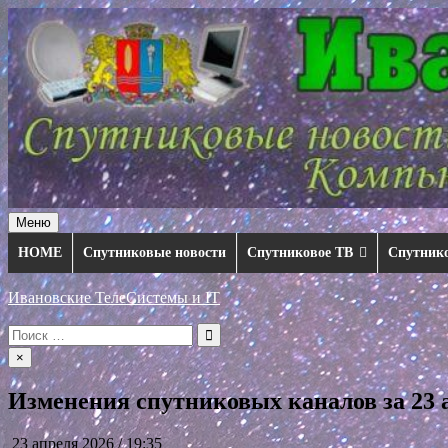
Перейти
к
содержимому
Меню
HOME
Спутниковые новости
Спутниковое ТВ
Спутник
Ивановские ТелеСистемы и IT
Искать:
×
Изменения спутниковых каналов за 23 а
23 апреля 2026 / 19:35