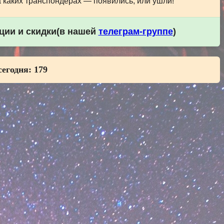
а каких транспондерах — появились, или ушли!
кции и скидки(в нашей
телеграм-группе
)
сегодня:
179