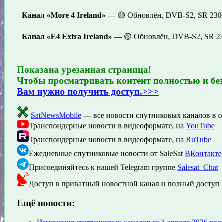
Канал «More 4 Ireland»
— 🟡 Обновлён, DVB-S2, SR 2300
Канал «E4 Extra Ireland»
— 🟡 Обновлён, DVB-S2, SR 23
Показана урезанная страница!
Чтобы просматривать контент полностью и бе
Вам нужно получить доступ.>>>
SatNewsMobile
— все новости спутниковых каналов в 
Транспондерные новости в видеоформате, на
YouTube
Транспондерные новости в видеоформате, на
RuTube
Ежедневные спутниковые новости от SaleSat
ВКонтакте
Присоединяйтесь к нашей Telegram группе
Salesat_Chat
Доступ в приватный новостной канал и полный доступ 
Ещё новости: