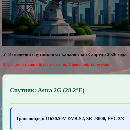
📡
Изменения спутниковых каналов за 23 апреля 2026 года
После регистрации будет доступно: 7 новостей, за сегодня.
Спутник: Astra 2G (28.2°E)
Транспондер: 11626.50V DVB-S2, SR 23000, FEC 2/3