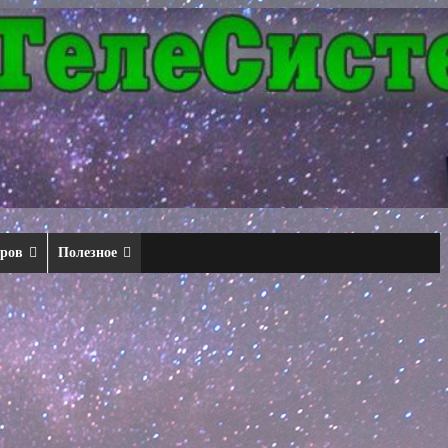
еров
Полезное