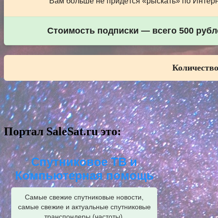
Вам больше не придётся «рыскать» по Интерне
Стоимость подписки — всего 500 рубле
Количество
Портал SaleSat.ru это:
Спутниковое ТВ и
Компьютерная помощь
Самые свежие спутниковые новости,
самые свежие и актуальные спутниковые
транспондеры (частоты).