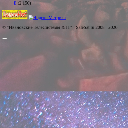
E
(2 150)
© "Ивановские ТелеСистемы & IT" - SaleSat.ru 2008 - 2026
Прокрутить
вверх