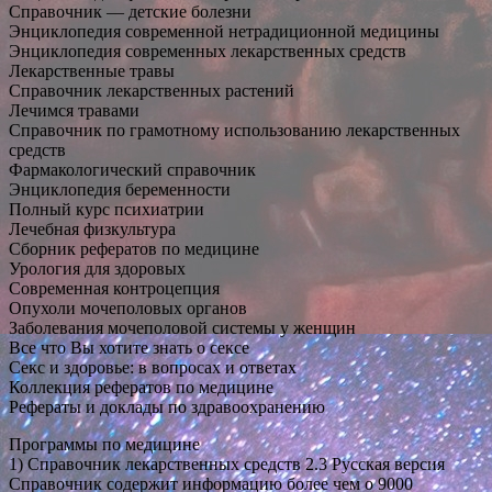
Справочник — детские болезни
Энциклопедия современной нетрадиционной медицины
Энциклопедия современных лекарственных средств
Лекарственные травы
Справочник лекарственных растений
Лечимся травами
Справочник по грамотному использованию лекарственных
средств
Фармакологический справочник
Энциклопедия беременности
Полный курс психиатрии
Лечебная физкультура
Сборник рефератов по медицине
Урология для здоровых
Современная контроцепция
Опухоли мочеполовых органов
Заболевания мочеполовой системы у женщин
Все что Вы хотите знать о сексе
Секс и здоровье: в вопросах и ответах
Коллекция рефератов по медицине
Рефераты и доклады по здравоохранению
Программы по медицине
1) Справочник лекарственных средств 2.3 Русская версия
Справочник содержит информацию более чем о 9000