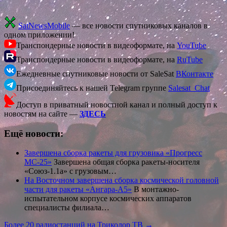
SatNewsMobile
— все новости спутниковых каналов в
одном приложении!
Транспондерные новости в видеоформате, на
YouTube
Транспондерные новости в видеоформате, на
RuTube
Ежедневные спутниковые новости от SaleSat
ВКонтакте
Присоединяйтесь к нашей Telegram группе
Salesat_Chat
Доступ в приватный новостной канал и полный доступ к
новостям на сайте —
ЗДЕСЬ
Ещё новости:
Завершена сборка ракеты для грузовика «Прогресс
МС-25»
Завершена общая сборка ракеты-носителя
«Союз-1.1а» с грузовым…
На Восточном завершена сборка космической головной
части для ракеты «Ангара-А5»
В монтажно-
испытательном корпусе космических аппаратов
специалисты филиала…
Навигация
Более 20 радиостанций на Триколор ТВ →