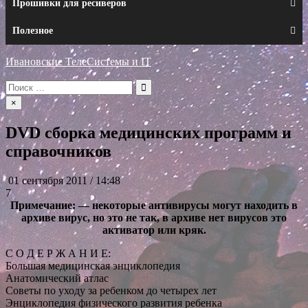
Прошивки для ресиверов
Полезное
Ивановские ТелеСистемы и IT
Искать:
×
DVD сборка медицинских программ и
справочников
01 сентября 2011 / 14:48
7
Примечание: — некоторые антивирусы могут находить в
архиве вирус, но это не так, в архиве нет вирусов это
активатор или кряк.
С О Д Е Р Ж А Н И Е:
Большая медицинская энциклопедия
Анатомический атлас
Советы по уходу за ребенком до четырех лет
Энциклопедия физического развития ребенка