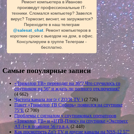
Ремонт компьютера в Иваново
произведут профессиональные IT-
техники. Сломался компьютер? Завелся
вирус? Тормозит, виснет, не загружается?
Переходите в наш телеграм
@salesat_chat
. Ремонт компьютеров в
короткие сроки с выездом на дом, в офис.
Консультируем в группе Телеграм -
бесплатно.
Самые популярные записи
«Триколор ТВ» переводят на 36°? Что случилось со
спутником на 56° и ждать ли полного отключения?
(4 662)
Частота канала zor tv ( ZO’R TV )
(2 726)
Пакет «Триколор ТВ Сибирь» появился на спутнике
75°E
(2 700)
Проблемы с сигналом у спутниковых операторов
«Триколор ТВ» и «НТВ-Плюс» на спутнике «Экспресс
АТ-1» в позиции 56 гр.в.д.
(2 448)
Как посмотреть Zo’r TV и другие каналы на NSS-12 57°