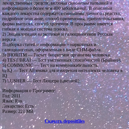
лекарственных средств, включая синонимы названий и
информацию о более чем 400 заболеваний. В описании
каждого лекарства содержатся синонимы данного средства,
подробное описание, способ применения, противопоказания,
форма выпуска, способ хранения. В программе имеется
гибкая и мощная система поиска.
2) Энциклопедия наркотиков и галюциногенов Русская
версия
Подборка статей и информации о наркотиках и
галюциногенах, оформленная в виде CHM-файла.
3) BIORITM — Расчет биоритмов организма человека.
4) TEST/BRAI — Тест умственных способностей (Брайана).
5) COMMUNIC — Тест на коммуникабельность.
6) IQ — Тест Айзенака для измерения интеллекта человека в
IQ
7) LUSHER — Тест Люшера (цветной).
Информация о Программе:
Год: 2011
Язык: Rus
Лекарство: Есть
Размер: 221 MB
Скачать depositfiles