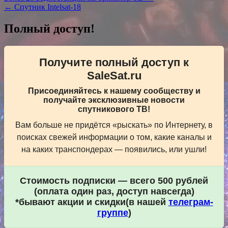
← Спутник Intelsat-18
по
записям
Полный доступ!
Получите полный доступ к
SaleSat.ru
Присоединяйтесь к нашему сообществу и
получайте эксклюзивные новости
спутникового ТВ!
Вам больше не придётся «рыскать» по Интернету, в
поисках свежей информации о том, какие каналы и
на каких транспондерах — появились, или ушли!
Стоимость подписки — всего 500 рублей
(оплата один раз, доступ навсегда)
*бывают акции и скидки(в нашей
телеграм-
группе
)