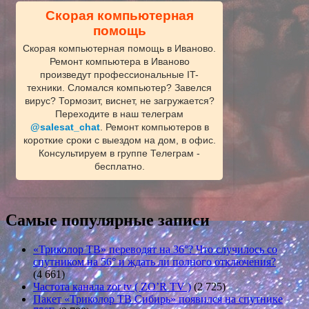
Скорая компьютерная
помощь
Скорая компьютерная помощь в Иваново.
Ремонт компьютера в Иваново
произведут профессиональные IT-
техники. Сломался компьютер? Завелся
вирус? Тормозит, виснет, не загружается?
Переходите в наш телеграм
@salesat_chat
. Ремонт компьютеров в
короткие сроки с выездом на дом, в офис.
Консультируем в группе Телеграм -
бесплатно.
Самые популярные записи
«Триколор ТВ» переводят на 36°? Что случилось со
спутником на 56° и ждать ли полного отключения?
(4 661)
Частота канала zor tv ( ZO’R TV )
(2 725)
Пакет «Триколор ТВ Сибирь» появился на спутнике