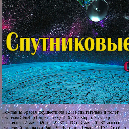
Компания SpaceX осуществила 12-й испытательный полёт
системы Starship [Super Heavy B19 / Starship S39]. Старт
состоялся 22 мая 2026 г. в 22:30 UTC (23 мая в 01:30 мск) со
стартовой площадки Pad 2 Starbase (шт. Техас, США). Это был