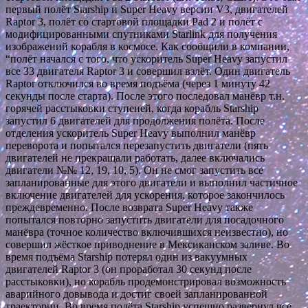
первый полёт Starship и Super Heavy версии V3, двигателей
Raptor 3, полёт со стартовой площадки Pad 2 и полёт с
модифицированными спутниками Starlink для получения
изображений корабля в космосе. Как сообщили в компании,
“полёт начался с того, что ускоритель Super Heavy запустил
все 33 двигателя Raptor 3 и совершил взлёт. Один двигатель
Raptor отключился во время подъёма (через 1 минуту 42
секунды после старта). После этого последовал манёвр т.н.
горячей расстыковки ступеней, когда корабль Starship
запустил 6 двигателей для продолжения полёта. После
отделения ускоритель Super Heavy выполнил манёвр
переворота и попытался перезапустить двигатели (пять
двигателей не прекращали работать, далее включались
двигатели №№ 12, 19, 10, 5). Он не смог запустить все
запланированные для этого двигатели и выполнил частичное
включение двигателей для ускорения, которое закончилось
преждевременно. После возврата Super Heavy также
попытался повторно запустить двигатели для посадочного
манёвра (точное количество включившихся неизвестно), но
совершил жёсткое приводнение в Мексиканском заливе. Во
время подъёма Starship потерял один из вакуумных
двигателей Raptor 3 (он проработал 30 секунд после
расстыковки), но корабль продемонстрировал возможность
аварийного довывода и достиг своей запланированной
траектории. Во время полёта Starship успешно развернул все