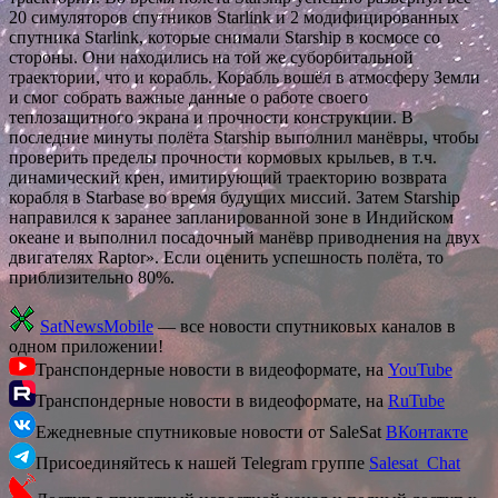
20 симуляторов спутников Starlink и 2 модифицированных
спутника Starlink, которые снимали Starship в космосе со
стороны. Они находились на той же суборбитальной
траектории, что и корабль. Корабль вошёл в атмосферу Земли
и смог собрать важные данные о работе своего
теплозащитного экрана и прочности конструкции. В
последние минуты полёта Starship выполнил манёвры, чтобы
проверить пределы прочности кормовых крыльев, в т.ч.
динамический крен, имитирующий траекторию возврата
корабля в Starbase во время будущих миссий. Затем Starship
направился к заранее запланированной зоне в Индийском
океане и выполнил посадочный манёвр приводнения на двух
двигателях Raptor». Если оценить успешность полёта, то
приблизительно 80%.
SatNewsMobile
— все новости спутниковых каналов в
одном приложении!
Транспондерные новости в видеоформате, на
YouTube
Транспондерные новости в видеоформате, на
RuTube
Ежедневные спутниковые новости от SaleSat
ВКонтакте
Присоединяйтесь к нашей Telegram группе
Salesat_Chat