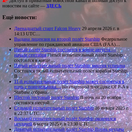
Доступ в приватный новостной канал и полный доступ к
новостям на сайте —
ЗДЕСЬ
Ещё новости:
Двенадцатый старт Falcon Heavy
29 апреля 2026 г. в
14:13 UTC…
Выдана лицензия на второй полёт Starship
Федеральное
управление по гражданской авиации США (FAA)…
Пятый полёт Starship состоится в конце августа —
начале сентября
Пятый испытательный полёт Starship
состоится в конце…
Пятый испытательный полёт Starship: миссия успешна
Состоялся пятый испытательный полёт корабля Starship.
В…
11-й испытательный полёт Starship может состояться в
ночь с понедельника…
На стартовой площадке OLP-A в
Starbase собрана…
Шестой тестовый полёт Starship
В ночь на 20 ноября
состоялся шестой…
Седьмой испытательный полёт Starship
16 января 2025 г.
в 22:37 UTC…
Восьмой испытательный полёт Starship окончился
неудачей
6 марта 2025 г. в 23:30 UTC…
Девятый испытательный полёт Starship Вновь неудача