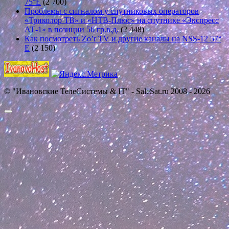
75°E
(2 700)
Проблемы с сигналом у спутниковых операторов
«Триколор ТВ» и «НТВ-Плюс» на спутнике «Экспресс
АТ-1» в позиции 56 гр.в.д.
(2 448)
Как посмотреть Zo’r TV и другие каналы на NSS-12 57°
E
(2 150)
© "Ивановские ТелеСистемы & IT" - SaleSat.ru 2008 - 2026
Прокрутить
вверх