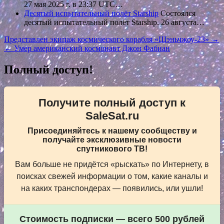
27 мая 2025 г. в 23:37 UTC…
Десятый испытательный полёт Starship
Состоялся
десятый испытательный полёт Starship. 26 августа…
Навигация
Представлен экипаж космического корабля «Шэньчжоу-23» →
← Умер американский космонавт Джон Фабиан
по
записям
Полный доступ!
Получите полный доступ к
SaleSat.ru
Присоединяйтесь к нашему сообществу и
получайте эксклюзивные новости
спутникового ТВ!
Вам больше не придётся «рыскать» по Интернету, в
поисках свежей информации о том, какие каналы и
на каких транспондерах — появились, или ушли!
Стоимость подписки — всего 500 рублей