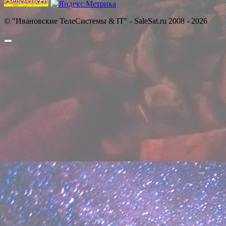
© "Ивановские ТелеСистемы & IT" - SaleSat.ru 2008 - 2026
Прокрутить
вверх