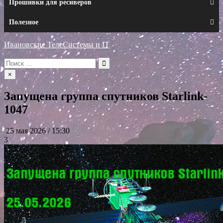
Прошивки для ресиверов
Полезное
Ивановские ТелеСистемы и IT
Искать:
×
Запущена группа спутников Starlink-
1047
25 мая 2026 / 15:30
3