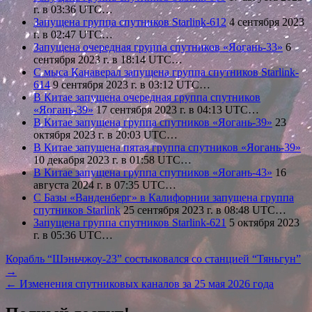
г. в 03:36 UTC…
Запущена группа спутников Starlink-612
4 сентября 2023
г. в 02:47 UTC…
Запущена очередная группа спутников «Яогань-33»
6
сентября 2023 г. в 18:14 UTC…
С мыса Канаверал запущена группа спутников Starlink-
614
9 сентября 2023 г. в 03:12 UTC…
В Китае запущена очередная группа спутников
«Яогань-39»
17 сентября 2023 г. в 04:13 UTC…
В Китае запущена группа спутников «Яогань-39»
23
октября 2023 г. в 20:03 UTC…
В Китае запущена пятая группа спутников «Яогань-39»
10 декабря 2023 г. в 01:58 UTC…
В Китае запущена группа спутников «Яогань-43»
16
августа 2024 г. в 07:35 UTC…
С Базы «Ванденберг» в Калифорнии запущена группа
спутников Starlink
25 сентября 2023 г. в 08:48 UTC…
Запущена группа спутников Starlink-621
5 октября 2023
г. в 05:36 UTC…
Навигация
Корабль “Шэньчжоу-23” состыковался со станцией “Тяньгун”
→
по
← Изменения спутниковых каналов за 25 мая 2026 года
записям