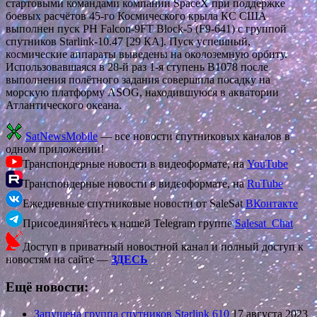
стартовыми командами компании SpaceX при поддержке
боевых расчётов 45-го Космического крыла КС США
выполнен пуск РН Falcon-9FT Block-5 (F9-641) с группой
спутников Starlink-10.47 [29 КА]. Пуск успешный,
космические аппараты выведены на околоземную орбиту.
Использовавшаяся в 28-й раз 1-я ступень В1078 после
выполнения полётного задания совершила посадку на
морскую платформу ASOG, находившуюся в акватории
Атлантического океана.
SatNewsMobile
— все новости спутниковых каналов в
одном приложении!
Транспондерные новости в видеоформате, на
YouTube
Транспондерные новости в видеоформате, на
RuTube
Ежедневные спутниковые новости от SaleSat
ВКонтакте
Присоединяйтесь к нашей Telegram группе
Salesat_Chat
Доступ в приватный новостной канал и полный доступ к
новостям на сайте —
ЗДЕСЬ
Ещё новости:
Запущена группа спутников Starlink 610
17 августа 2023