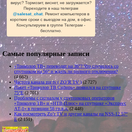
вирус? Тормозит, виснет, не загружается?
Переходите в наш телеграм
@salesat_chat
. Ремонт компьютеров в
короткие сроки с выездом на дом, в офис.
Консультируем в группе Телеграм -
бесплатно.
Самые популярные записи
«Триколор ТВ» переводят на 36°? Что случилось со
спутником на 56° и ждать ли полного отключения?
(4 662)
Частота канала zor tv ( ZO’R TV )
(2 727)
Пакет «Триколор ТВ Сибирь» появился на спутнике
75°E
(2 701)
Проблемы с сигналом у спутниковых операторов
«Триколор ТВ» и «НТВ-Плюс» на спутнике «Экспресс
АТ-1» в позиции 56 гр.в.д.
(2 448)
Как посмотреть Zo’r TV и другие каналы на NSS-12 57°
E
(2 151)