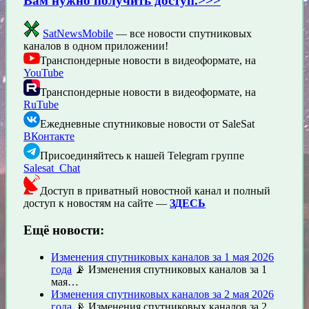
Вам нужно получить доступ.>>>
SatNewsMobile
— все новости спутниковых
каналов в одном приложении!
Транспондерные новости в видеоформате, на
YouTube
Транспондерные новости в видеоформате, на
RuTube
Ежедневные спутниковые новости от SaleSat
ВКонтакте
Присоединяйтесь к нашей Telegram группе
Salesat_Chat
Доступ в приватный новостной канал и полный
доступ к новостям на сайте —
ЗДЕСЬ
Ещё новости:
Изменения спутниковых каналов за 1 мая 2026
года
📡 Изменения спутниковых каналов за 1
мая…
Изменения спутниковых каналов за 2 мая 2026
года
📡 Изменения спутниковых каналов за 2