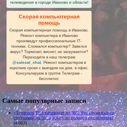
телевидения в городе Иваново и области!
Скорая компьютерная
помощь
Скорая компьютерная помощь в Иваново.
Ремонт компьютера в Иваново
произведут профессиональные IT-
техники. Сломался компьютер? Завелся
вирус? Тормозит, виснет, не загружается?
Переходите в наш телеграм
@salesat_chat
. Ремонт компьютеров в
короткие сроки с выездом на дом, в офис.
Консультируем в группе Телеграм -
бесплатно.
Самые популярные записи
«Триколор ТВ» переводят на 36°? Что случилось со
спутником на 56° и ждать ли полного отключения?
(4 663)