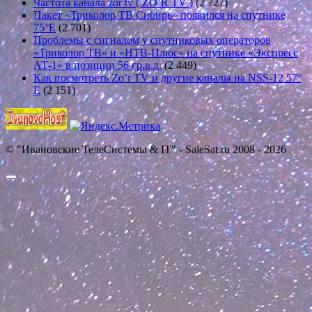
Частота канала zor tv ( ZO’R TV )
(2 727)
Пакет «Триколор ТВ Сибирь» появился на спутнике
75°E
(2 701)
Проблемы с сигналом у спутниковых операторов
«Триколор ТВ» и «НТВ-Плюс» на спутнике «Экспресс
АТ-1» в позиции 56 гр.в.д.
(2 449)
Как посмотреть Zo’r TV и другие каналы на NSS-12 57°
E
(2 151)
© "Ивановские ТелеСистемы & IT" - SaleSat.ru 2008 - 2026
Прокрутить
вверх