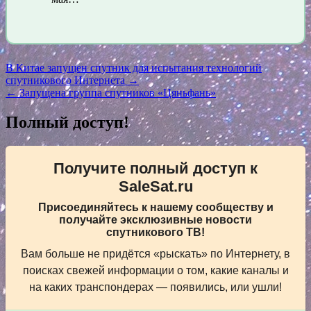
Навигация
В Китае запущен спутник для испытания технологий
спутникового Интернета →
по
← Запущена группа спутников «Цяньфань»
записям
Полный доступ!
Получите полный доступ к
SaleSat.ru
Присоединяйтесь к нашему сообществу и
получайте эксклюзивные новости
спутникового ТВ!
Вам больше не придётся «рыскать» по Интернету, в
поисках свежей информации о том, какие каналы и
на каких транспондерах — появились, или ушли!