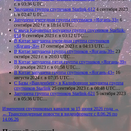
г. в 03:36 UTC…
Запущена группа спутников Starlink-612
4 сентября 2023
г. в 02:47 UTC…
Запущена очередная группа спутников «Яогань-33»
6
сентября 2023 г. в 18:14 UTC…
С мыса Канаверал запущена группа спутников Starlink-
614
9 сентября 2023 г. в 03:12 UTC…
В Китае запущена очередная группа спутников
«Яогань-39»
17 сентября 2023 г. в 04:13 UTC…
В Китае запущена группа спутников «Яогань-39»
23
октября 2023 г. в 20:03 UTC…
В Китае запущена пятая группа спутников «Яогань-39»
10 декабря 2023 г. в 01:58 UTC…
В Китае запущена группа спутников «Яогань-43»
16
августа 2024 г. в 07:35 UTC…
С Базы «Ванденберг» в Калифорнии запущена группа
спутников Starlink
25 сентября 2023 г. в 08:48 UTC…
Запущена группа спутников Starlink-621
5 октября 2023
г. в 05:36 UTC…
Навигация
Изменения спутниковых каналов за 15 июня 2026 года →
← Транспондерные новости в видеоформате с 8.06.26 по
по
14.06.26
записям