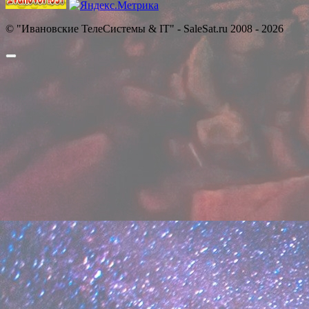
© "Ивановские ТелеСистемы & IT" - SaleSat.ru 2008 - 2026
Прокрутить
вверх