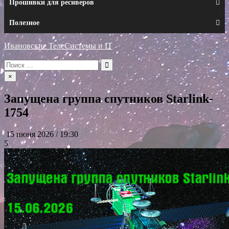
Прошивки для ресиверов
Полезное
Ивановские ТелеСистемы и IT
Искать:
×
Запущена группа спутников Starlink-
1754
15 июня 2026 / 19:30
5