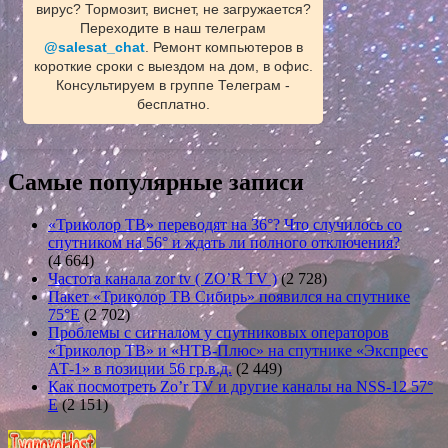
вирус? Тормозит, виснет, не загружается?
Переходите в наш телеграм
@salesat_chat
. Ремонт компьютеров в
короткие сроки с выездом на дом, в офис.
Консультируем в группе Телеграм -
бесплатно.
Самые популярные записи
«Триколор ТВ» переводят на 36°? Что случилось со
спутником на 56° и ждать ли полного отключения?
(4 664)
Частота канала zor tv ( ZO’R TV )
(2 728)
Пакет «Триколор ТВ Сибирь» появился на спутнике
75°E
(2 702)
Проблемы с сигналом у спутниковых операторов
«Триколор ТВ» и «НТВ-Плюс» на спутнике «Экспресс
АТ-1» в позиции 56 гр.в.д.
(2 449)
Как посмотреть Zo’r TV и другие каналы на NSS-12 57°
E
(2 151)