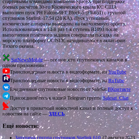
стартовыми командами компании SpaceX при поддержке
боевых расчётов 30-го Космического крыла КС США
выполнен пуск РН Falcon-9FT Block-5 (F9-651) с группой
спутников Starlink-17.54 (24 КА). Пуск успешный,
космические аппараты выведены на околоземную орбиту.
Использовавшаяся в 14-й раз 1-я ступень В1093 после
выполнения полётного задания совершила посадку на
морскую платформу OCISLY, находившуюся в акватории
Тихого океана.
SatNewsMobile
— все новости спутниковых каналов в
одном приложении!
Транспондерные новости в видеоформате, на
YouTube
Транспондерные новости в видеоформате, на
RuTube
Ежедневные спутниковые новости от SaleSat
ВКонтакте
Присоединяйтесь к нашей Telegram группе
Salesat_Chat
Доступ в приватный новостной канал и полный доступ к
новостям на сайте —
ЗДЕСЬ
Ещё новости:
Запущена группа спутников Starlink 610
17 августа 2023