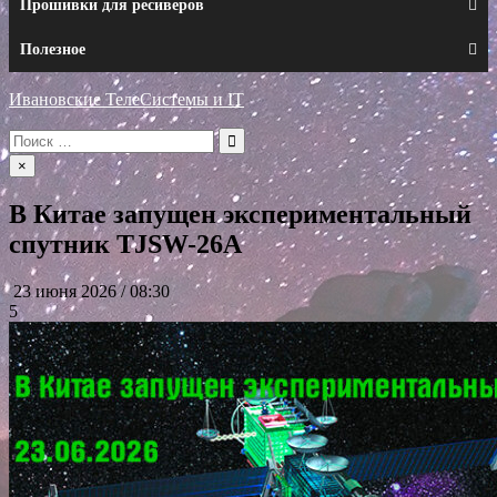
Прошивки для ресиверов
Полезное
Ивановские ТелеСистемы и IT
Искать:
×
В Китае запущен экспериментальный
спутник TJSW-26A
23 июня 2026 / 08:30
5