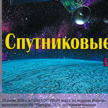
23 июня 2026 г. в 02:10 UTC (05:10 мск) с космодрома Вэньчан
выполнен пуск РН “Чанчжэн-7А” с экспериментальным