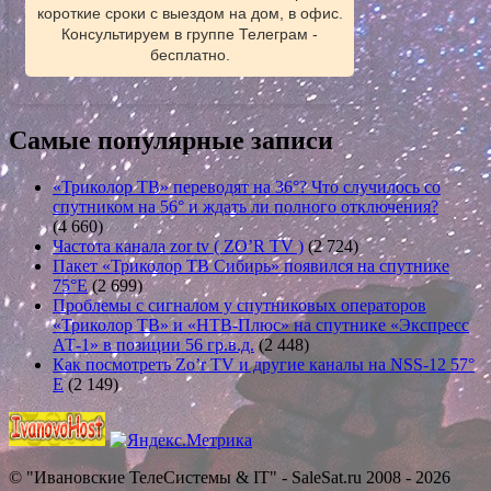
короткие сроки с выездом на дом, в офис.
Консультируем в группе Телеграм -
бесплатно.
Самые популярные записи
«Триколор ТВ» переводят на 36°? Что случилось со
спутником на 56° и ждать ли полного отключения?
(4 660)
Частота канала zor tv ( ZO’R TV )
(2 724)
Пакет «Триколор ТВ Сибирь» появился на спутнике
75°E
(2 699)
Проблемы с сигналом у спутниковых операторов
«Триколор ТВ» и «НТВ-Плюс» на спутнике «Экспресс
АТ-1» в позиции 56 гр.в.д.
(2 448)
Как посмотреть Zo’r TV и другие каналы на NSS-12 57°
E
(2 149)
© "Ивановские ТелеСистемы & IT" - SaleSat.ru 2008 - 2026