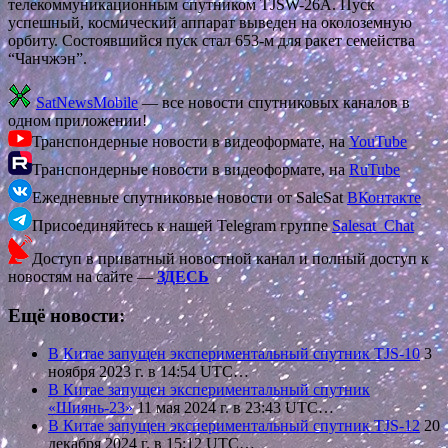
телекоммуникационным спутником TJSW-26A. Пуск
успешный, космический аппарат выведен на околоземную
орбиту. Состоявшийся пуск стал 653-м для ракет семейства
“Чанчжэн”.
SatNewsMobile
— все новости спутниковых каналов в
одном приложении!
Транспондерные новости в видеоформате, на
YouTube
Транспондерные новости в видеоформате, на
RuTube
Ежедневные спутниковые новости от SaleSat
ВКонтакте
Присоединяйтесь к нашей Telegram группе
Salesat_Chat
Доступ в приватный новостной канал и полный доступ к
новостям на сайте —
ЗДЕСЬ
Ещё новости:
В Китае запущен экспериментальный спутник TJS-10
3
ноября 2023 г. в 14:54 UTC…
В Китае запущен экспериментальный спутник
«Шиянь-23»
11 мая 2024 г. в 23:43 UTC…
В Китае запущен экспериментальный спутник TJS-12
20
декабря 2024 г. в 15:12 UTC…