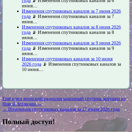
года
📡 Изменения спутниковых каналов за 6
июня…
Изменения спутниковых каналов за 7 июня 2026
года
📡 Изменения спутниковых каналов за 7
июня…
Изменения спутниковых каналов за 8 июня 2026
года
📡 Изменения спутниковых каналов за 8
июня…
Изменения спутниковых каналов за 9 июня 2026
года
📡 Изменения спутниковых каналов за 9
июня…
Изменения спутниковых каналов за 10 июня
2026 года
📡 Изменения спутниковых каналов за
10 июня…
Навигация
Ещё один японский радиолокационный спутник запущен из
Новой Зеландии →
по
← Изменения спутниковых каналов за 27 июня 2026 года
записям
Полный доступ!