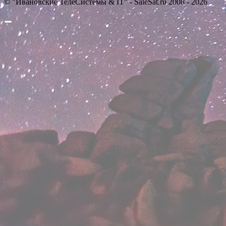
© "Ивановские ТелеСистемы & IT" - SaleSat.ru 2008 - 2026
Прокрутить
вверх