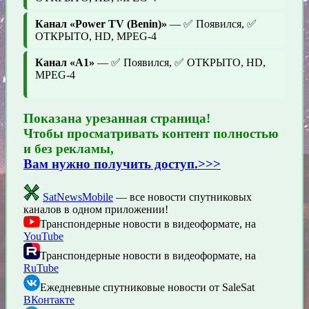
Канал «Power TV (Benin)»
— ✅ Появился, ✅
ОТКРЫТО, HD, MPEG-4
Канал «A1»
— ✅ Появился, ✅ ОТКРЫТО, HD,
MPEG-4
Показана урезанная страница!
Чтобы просматривать контент полностью
и без рекламы,
Вам нужно получить доступ.>>>
SatNewsMobile
— все новости спутниковых
каналов в одном приложении!
Транспондерные новости в видеоформате, на
YouTube
Транспондерные новости в видеоформате, на
RuTube
Ежедневные спутниковые новости от SaleSat
ВКонтакте