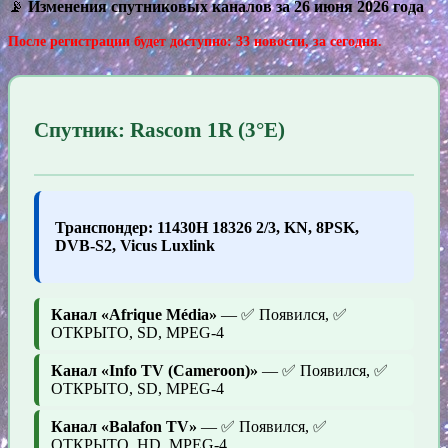
📡
Изменения спутниковых каналов за 26 июня 2026 года
После регистрации будет доступно: 33 новости, за сегодня.
Спутник: Rascom 1R (3°E)
Транспондер: 11430H 18326 2/3, KN, 8PSK,
DVB-S2, Vicus Luxlink
Канал «Afrique Média»
— ✅ Появился, ✅
ОТКРЫТО, SD, MPEG-4
Канал «Info TV (Cameroon)»
— ✅ Появился, ✅
ОТКРЫТО, SD, MPEG-4
Канал «Balafon TV»
— ✅ Появился, ✅
ОТКРЫТО, HD, MPEG-4