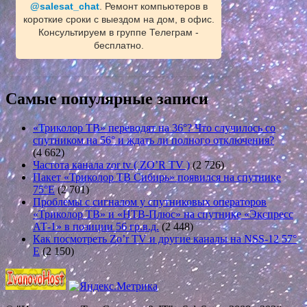
@salesat_chat
. Ремонт компьютеров в
короткие сроки с выездом на дом, в офис.
Консультируем в группе Телеграм -
бесплатно.
Самые популярные записи
«Триколор ТВ» переводят на 36°? Что случилось со
спутником на 56° и ждать ли полного отключения?
(4 662)
Частота канала zor tv ( ZO’R TV )
(2 726)
Пакет «Триколор ТВ Сибирь» появился на спутнике
75°E
(2 701)
Проблемы с сигналом у спутниковых операторов
«Триколор ТВ» и «НТВ-Плюс» на спутнике «Экспресс
АТ-1» в позиции 56 гр.в.д.
(2 448)
Как посмотреть Zo’r TV и другие каналы на NSS-12 57°
E
(2 150)