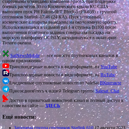
стартовыми командами компании SpaceX при поддержке
боевых расчётов 30-го Космического крыла КС США
выполнен пуск РН Falcon-9FT Block-5 (F9-659) с группой
спутников Starlink-17.46 (24 КА). Пуск успешный,
космические аппараты выведены на околоземную орбиту.
Использовавшаяся в седьмой раз 1-я ступень В1100 после
выполнения полётного задания совершила посадку на
морскую платформу OCISLY, находившуюся в акватории
Тихого океана.
SatNewsMobile
— все новости спутниковых каналов в
одном приложении!
Транспондерные новости в видеоформате, на
YouTube
Транспондерные новости в видеоформате, на
RuTube
Ежедневные спутниковые новости от SaleSat
ВКонтакте
Присоединяйтесь к нашей Telegram группе
Salesat_Chat
Доступ в приватный новостной канал и полный доступ к
новостям на сайте —
ЗДЕСЬ
Ещё новости:
Запущена группа спутников Starlink 610
17 августа 2023