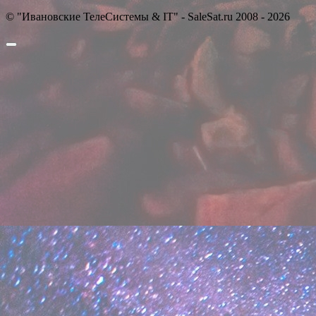
© "Ивановские ТелеСистемы & IT" - SaleSat.ru 2008 - 2026
Прокрутить
вверх