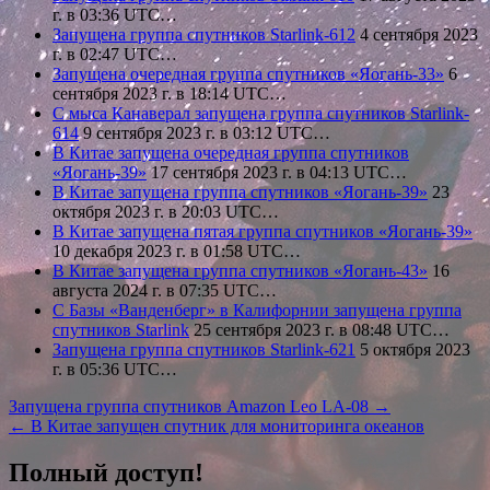
г. в 03:36 UTC…
Запущена группа спутников Starlink-612
4 сентября 2023
г. в 02:47 UTC…
Запущена очередная группа спутников «Яогань-33»
6
сентября 2023 г. в 18:14 UTC…
С мыса Канаверал запущена группа спутников Starlink-
614
9 сентября 2023 г. в 03:12 UTC…
В Китае запущена очередная группа спутников
«Яогань-39»
17 сентября 2023 г. в 04:13 UTC…
В Китае запущена группа спутников «Яогань-39»
23
октября 2023 г. в 20:03 UTC…
В Китае запущена пятая группа спутников «Яогань-39»
10 декабря 2023 г. в 01:58 UTC…
В Китае запущена группа спутников «Яогань-43»
16
августа 2024 г. в 07:35 UTC…
С Базы «Ванденберг» в Калифорнии запущена группа
спутников Starlink
25 сентября 2023 г. в 08:48 UTC…
Запущена группа спутников Starlink-621
5 октября 2023
г. в 05:36 UTC…
Навигация
Запущена группа спутников Amazon Leo LA-08 →
← В Китае запущен спутник для мониторинга океанов
по
записям
Полный доступ!