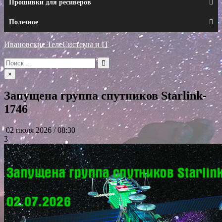
Прошивки для ресиверов
Полезное
Ивановские ТелеСистемы и IT
Искать:
×
Запущена группа спутников Starlink-
1746
02 июля 2026 / 08:30
3