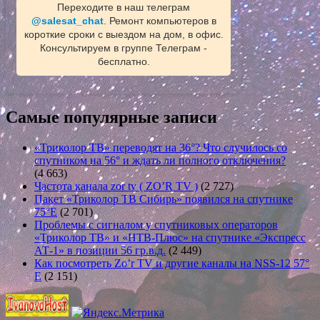
Переходите в наш телеграм
@salesat_chat
. Ремонт компьютеров в
короткие сроки с выездом на дом, в офис.
Консультируем в группе Телеграм -
бесплатно.
Самые популярные записи
«Триколор ТВ» переводят на 36°? Что случилось со
спутником на 56° и ждать ли полного отключения?
(4 663)
Частота канала zor tv ( ZO’R TV )
(2 727)
Пакет «Триколор ТВ Сибирь» появился на спутнике
75°E
(2 701)
Проблемы с сигналом у спутниковых операторов
«Триколор ТВ» и «НТВ-Плюс» на спутнике «Экспресс
АТ-1» в позиции 56 гр.в.д.
(2 449)
Как посмотреть Zo’r TV и другие каналы на NSS-12 57°
E
(2 151)