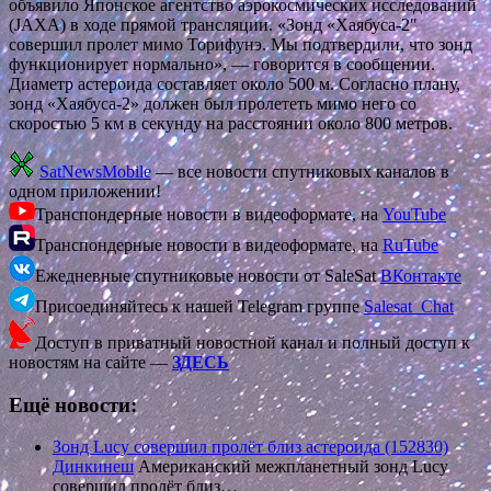
объявило Японское агентство аэрокосмических исследований
(JAXA) в ходе прямой трансляции. «Зонд «Хаябуса-2″
совершил пролет мимо Торифунэ. Мы подтвердили, что зонд
функционирует нормально», — говорится в сообщении.
Диаметр астероида составляет около 500 м. Согласно плану,
зонд «Хаябуса-2» должен был пролететь мимо него со
скоростью 5 км в секунду на расстоянии около 800 метров.
SatNewsMobile
— все новости спутниковых каналов в
одном приложении!
Транспондерные новости в видеоформате, на
YouTube
Транспондерные новости в видеоформате, на
RuTube
Ежедневные спутниковые новости от SaleSat
ВКонтакте
Присоединяйтесь к нашей Telegram группе
Salesat_Chat
Доступ в приватный новостной канал и полный доступ к
новостям на сайте —
ЗДЕСЬ
Ещё новости:
Зонд Lucy совершил пролёт близ астероида (152830)
Динкинеш
Американский межпланетный зонд Lucy
совершил пролёт близ…