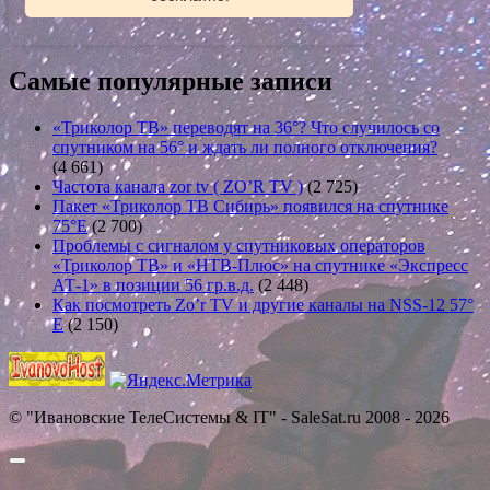
Самые популярные записи
«Триколор ТВ» переводят на 36°? Что случилось со
спутником на 56° и ждать ли полного отключения?
(4 661)
Частота канала zor tv ( ZO’R TV )
(2 725)
Пакет «Триколор ТВ Сибирь» появился на спутнике
75°E
(2 700)
Проблемы с сигналом у спутниковых операторов
«Триколор ТВ» и «НТВ-Плюс» на спутнике «Экспресс
АТ-1» в позиции 56 гр.в.д.
(2 448)
Как посмотреть Zo’r TV и другие каналы на NSS-12 57°
E
(2 150)
© "Ивановские ТелеСистемы & IT" - SaleSat.ru 2008 - 2026
Прокрутить
вверх