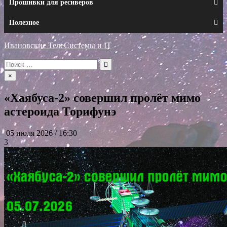
Прошивки для ресиверов
Полезное
Ивановские ТелеСистемы и IT
Искать:
×
«Хаябуса-2» совершил пролёт мимо
астероида Торифунэ
05 июля 2026 / 16:30
3