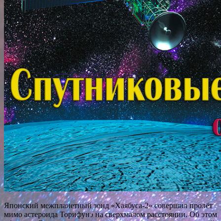
Японский межпланетный зонд «Хаябуса-2» совершил пролёт
мимо астероида Торифунэ на сверхмалом расстоянии. Об этом