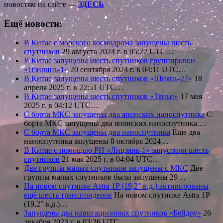
новостям на сайте —
ЗДЕСЬ
Ещё новости:
В Китае с морского космодрома запущены шесть
спутников
29 августа 2024 г. в 05:22 UTC…
В Китае запущены шесть спутников группировки
«Цзилинь-1»
20 сентября 2024 г. в 04:11 UTC…
В Китае запущены шесть спутников «Шиянь-27»
18
апреля 2025 г. в 22:51 UTC…
В Китае запущены шесть спутников «Тяньи»
17 мая
2025 г. в 04:12 UTC…
С борта МКС запущены два японских наноспутника
С
борта МКС запущены два японских наноспутника.…
С борта МКС запущены два наноспутника
Еще два
наноспутника запущены 8 октября 2024…
В Китае с помощью РН «Лицзянь-1» запустили шесть
спутников
21 мая 2025 г. в 04:04 UTC…
Две группы малых спутников запущены с МКС
Две
группы малых спутников были запущены 29…
На новом спутнике Astra 1P (19,2° в.д.) активированы
ещё шесть транспондеров
На новом спутнике Astra 1P
(19,2° в.д.)…
Запущены два навигационных спутников «Бейдоу»
26
декабря 2023 г. в 03:26 UTC…