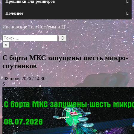
Прошивки для ресиверов
Полезное
Ивановские ТелеСистемы и IT
Искать:
×
С борта МКС запущены шесть микро-
спутников
08 июля 2026 / 14:30
6