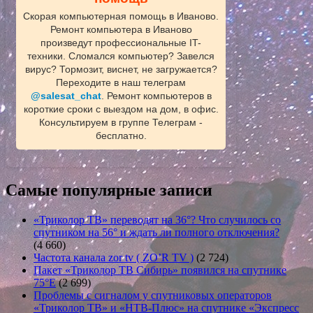
Скорая компьютерная помощь в Иваново.
Ремонт компьютера в Иваново
произведут профессиональные IT-
техники. Сломался компьютер? Завелся
вирус? Тормозит, виснет, не загружается?
Переходите в наш телеграм
@salesat_chat
. Ремонт компьютеров в
короткие сроки с выездом на дом, в офис.
Консультируем в группе Телеграм -
бесплатно.
Самые популярные записи
«Триколор ТВ» переводят на 36°? Что случилось со
спутником на 56° и ждать ли полного отключения?
(4 660)
Частота канала zor tv ( ZO’R TV )
(2 724)
Пакет «Триколор ТВ Сибирь» появился на спутнике
75°E
(2 699)
Проблемы с сигналом у спутниковых операторов
«Триколор ТВ» и «НТВ-Плюс» на спутнике «Экспресс