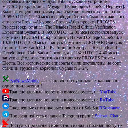
состоялся 2 июля из модуля Kibo, пусковое устройство
VTCSD [сокр. от англ. Voyager Technologies CubeSat Deployer].
Было запущено шесть американских космических аппаратов.
В 08:50 UTC (11:50 мск) в свободный полёт были отправлены
аппараты Proves-Alcyone и Proves-Atlas проекта PROVES
Project (сокр. от англ. The Pleiades Rapid Orbital Verification
Experiment System). В 09:00 UTC (12:00 мск) состоялся запуск
спутника HUCSAT (сокр. от англ. Harvard College CubeSat), в
10:30 UTC (13:30 мск) – запуск спутников LEOPARDSat (сокр.
от англ. Low Earth Orbit Platform for Aerospace Research and
Development CubeSat) и Coconut, а в 11:40 UTC (14:40 мск) –
запуск ещё одного спутника по проекту PROVES Proves-
Electra. Все космические аппараты были доставлены на борт
станции грузовым кораблём Cygnus NG-24.
SatNewsMobile
— все новости спутниковых каналов в
одном приложении!
Транспондерные новости в видеоформате, на
YouTube
Транспондерные новости в видеоформате, на
RuTube
Ежедневные спутниковые новости от SaleSat
ВКонтакте
Присоединяйтесь к нашей Telegram группе
Salesat_Chat
Доступ в приватный новостной канал и полный доступ к