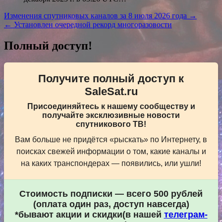
Навигация
Изменения спутниковых каналов за 8 июля 2026 года →
← Установлен очередной рекорд многоразовости
по
записям
Полный доступ!
Получите полный доступ к
SaleSat.ru
Присоединяйтесь к нашему сообществу и
получайте эксклюзивные новости
спутникового ТВ!
Вам больше не придётся «рыскать» по Интернету, в
поисках свежей информации о том, какие каналы и
на каких транспондерах — появились, или ушли!
Стоимость подписки — всего 500 рублей
(оплата один раз, доступ навсегда)
*бывают акции и скидки(в нашей
телеграм-