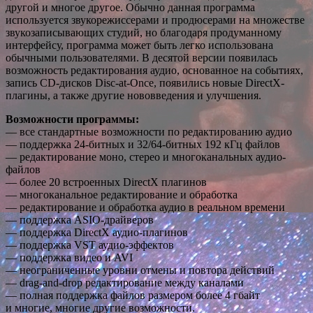
другой и многое другое. Обычно данная программа
используется звукорежиссерами и продюсерами на множестве
звукозаписывающих студий, но благодаря продуманному
интерфейсу, программа может быть легко использована
обычными пользователями. В десятой версии появилась
возможность редактирования аудио, основанное на событиях,
запись CD-дисков Disc-at-Once, появились новые DirectX-
плагины, а также другие нововведения и улучшения.
Возможности программы:
— все стандартные возможности по редактированию аудио
— поддержка 24-битных и 32/64-битных 192 кГц файлов
— редактирование моно, стерео и многоканальных аудио-
файлов
— более 20 встроенных DirectX плагинов
— многоканальное редактирование и обработка
— редактирование и обработка аудио в реальном времени
— поддержка ASIO-драйверов
— поддержка DirectX аудио-плагинов
— поддержка VST аудио-эффектов
— поддержка видео и AVI
— неограниченные уровни отмены и повтора действий
— drag-and-drop редактирование между каналами
— полная поддержка файлов размером более 4 гбайт
и многие, многие другие возможности.