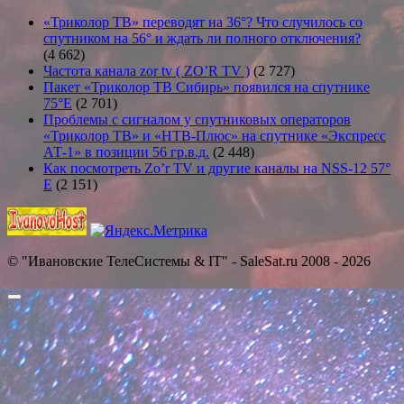
«Триколор ТВ» переводят на 36°? Что случилось со
спутником на 56° и ждать ли полного отключения?
(4 662)
Частота канала zor tv ( ZO’R TV )
(2 727)
Пакет «Триколор ТВ Сибирь» появился на спутнике
75°E
(2 701)
Проблемы с сигналом у спутниковых операторов
«Триколор ТВ» и «НТВ-Плюс» на спутнике «Экспресс
АТ-1» в позиции 56 гр.в.д.
(2 448)
Как посмотреть Zo’r TV и другие каналы на NSS-12 57°
E
(2 151)
© "Ивановские ТелеСистемы & IT" - SaleSat.ru 2008 - 2026
Прокрутить
вверх