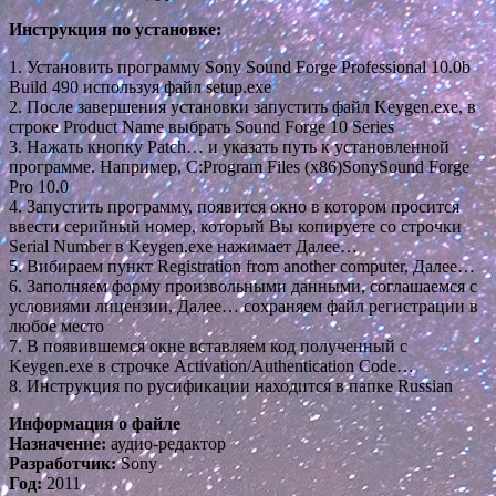
Инструкция по установке:
1. Установить программу Sony Sound Forge Professional 10.0b
Build 490 используя файл setup.exe
2. После завершения установки запустить файл Keygen.exe, в
строке Product Name выбрать Sound Forge 10 Series
3. Нажать кнопку Patch… и указать путь к установленной
программе. Например, C:Program Files (x86)SonySound Forge
Pro 10.0
4. Запустить программу, появится окно в котором просится
ввести серийный номер, который Вы копируете со строчки
Serial Number в Keygen.exe нажимает Далее…
5. Вибираем пункт Registration from another computer, Далее…
6. Заполняем форму произвольными данными, соглашаемся с
условиями лицензии, Далее… сохраняем файл регистрации в
любое место
7. В появившемся окне вставляем код полученный с
Keygen.exe в строчке Activation/Authentication Code…
8. Инструкция по русификации находится в папке Russian
Информация о файле
Назначение:
аудио-редактор
Разработчик:
Sony
Год:
2011