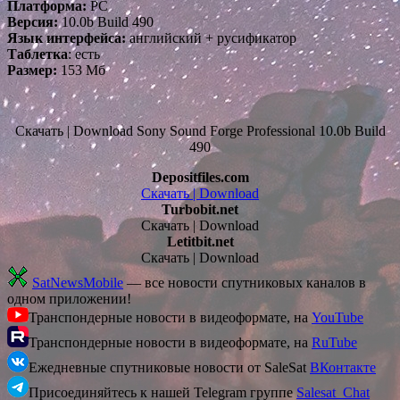
Платформа:
PC
Версия:
10.0b Build 490
Язык интерфейса:
английский + русификатор
Таблетка
: есть
Размер:
153 Мб
Скачать | Download Sony Sound Forge Professional 10.0b Build
490
Depositfiles.com
Cкачать | Download
Turbobit.net
Скачать | Download
Letitbit.net
Скачать | Download
SatNewsMobile
— все новости спутниковых каналов в
одном приложении!
Транспондерные новости в видеоформате, на
YouTube
Транспондерные новости в видеоформате, на
RuTube
Ежедневные спутниковые новости от SaleSat
ВКонтакте
Присоединяйтесь к нашей Telegram группе
Salesat_Chat